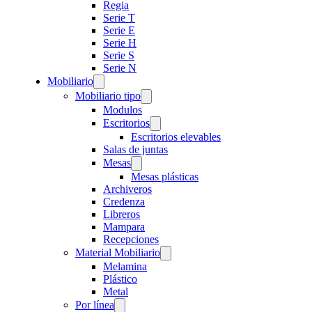
Regia
Serie T
Serie E
Serie H
Serie S
Serie N
Mobiliario
Mobiliario tipo
Modulos
Escritorios
Escritorios elevables
Salas de juntas
Mesas
Mesas plásticas
Archiveros
Credenza
Libreros
Mampara
Recepciones
Material Mobiliario
Melamina
Plástico
Metal
Por línea