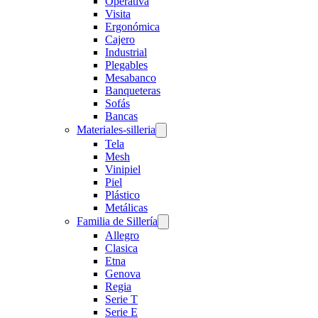
Operativa
Visita
Ergonómica
Cajero
Industrial
Plegables
Mesabanco
Banqueteras
Sofás
Bancas
Materiales-silleria
Tela
Mesh
Vinipiel
Piel
Plástico
Metálicas
Familia de Sillería
Allegro
Clasica
Etna
Genova
Regia
Serie T
Serie E