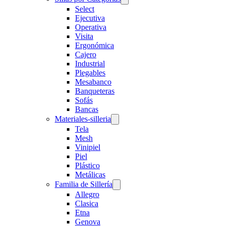
Select
Ejecutiva
Operativa
Visita
Ergonómica
Cajero
Industrial
Plegables
Mesabanco
Banqueteras
Sofás
Bancas
Materiales-silleria
Tela
Mesh
Vinipiel
Piel
Plástico
Metálicas
Familia de Sillería
Allegro
Clasica
Etna
Genova