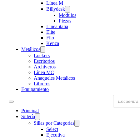
Línea M
Billydesk
Modulos
Piezas
Linea italia
Elite
Filo
Kenza
Metálicos
Lockers
Escritorios
Archiveros
Línea MC
Anaqueles Metálicos
Libreros
Equipamiento
Products
search
Principal
Sillería
Sillas por Categorías
Select
Ejecutiva