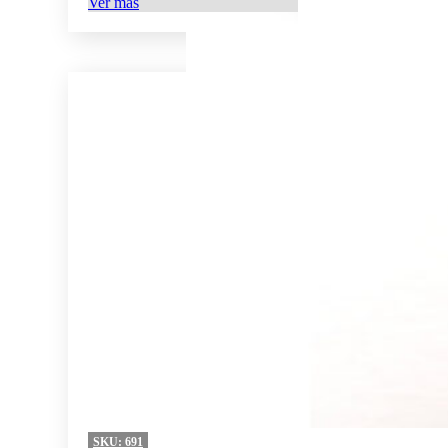
Ver más
SKU:
691