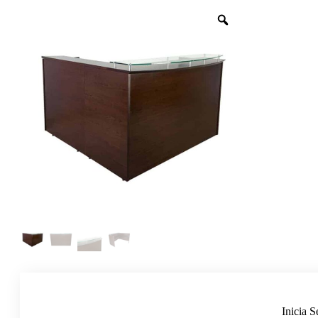
Inicia S