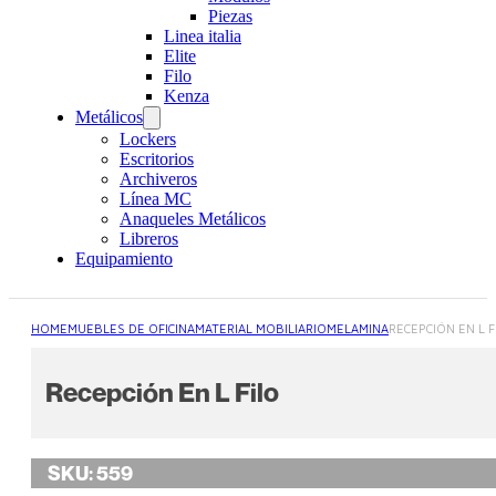
Piezas
Linea italia
Elite
Filo
Kenza
Metálicos
Lockers
Escritorios
Archiveros
Línea MC
Anaqueles Metálicos
Libreros
Equipamiento
HOME
MUEBLES DE OFICINA
MATERIAL MOBILIARIO
MELAMINA
RECEPCIÓN EN L F
Recepción En L Filo
SKU:
559