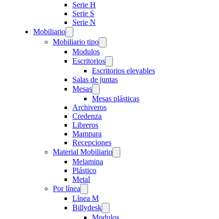
Serie H
Serie S
Serie N
Mobiliario
Mobiliario tipo
Modulos
Escritorios
Escritorios elevables
Salas de juntas
Mesas
Mesas plásticas
Archiveros
Credenza
Libreros
Mampara
Recepciones
Material Mobiliario
Melamina
Plástico
Metal
Por línea
Línea M
Billydesk
Modulos