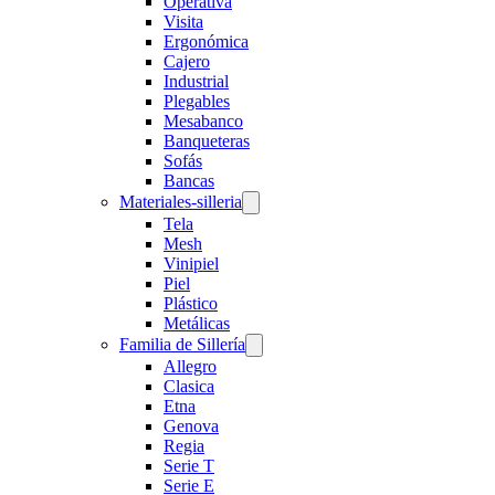
Operativa
Visita
Ergonómica
Cajero
Industrial
Plegables
Mesabanco
Banqueteras
Sofás
Bancas
Materiales-silleria
Tela
Mesh
Vinipiel
Piel
Plástico
Metálicas
Familia de Sillería
Allegro
Clasica
Etna
Genova
Regia
Serie T
Serie E