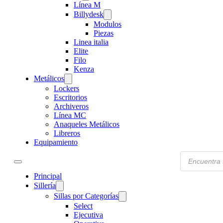
Línea M
Billydesk
Modulos
Piezas
Linea italia
Elite
Filo
Kenza
Metálicos
Lockers
Escritorios
Archiveros
Línea MC
Anaqueles Metálicos
Libreros
Equipamiento
Products
search
Principal
Sillería
Sillas por Categorías
Select
Ejecutiva