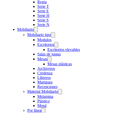
Regia
Serie T
Serie E
Serie H
Serie S
Serie N
Mobiliario
Mobiliario tipo
Modulos
Escritorios
Escritorios elevables
Salas de juntas
Mesas
Mesas plásticas
Archiveros
Credenza
Libreros
Mampara
Recepciones
Material Mobiliario
Melamina
Plástico
Metal
Por línea