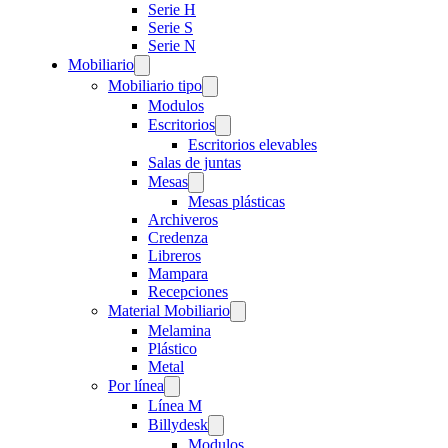
Serie H
Serie S
Serie N
Mobiliario
Mobiliario tipo
Modulos
Escritorios
Escritorios elevables
Salas de juntas
Mesas
Mesas plásticas
Archiveros
Credenza
Libreros
Mampara
Recepciones
Material Mobiliario
Melamina
Plástico
Metal
Por línea
Línea M
Billydesk
Modulos