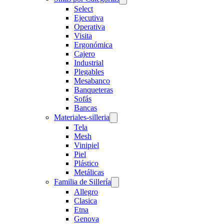
Select
Ejecutiva
Operativa
Visita
Ergonómica
Cajero
Industrial
Plegables
Mesabanco
Banqueteras
Sofás
Bancas
Materiales-silleria
Tela
Mesh
Vinipiel
Piel
Plástico
Metálicas
Familia de Sillería
Allegro
Clasica
Etna
Genova