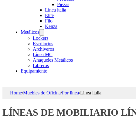
Piezas
Linea italia
Elite
Filo
Kenza
Metálicos
Lockers
Escritorios
Archiveros
Línea MC
Anaqueles Metálicos
Libreros
Equipamiento
Home
/
Muebles de Oficina
/
Por línea
/
Linea italia
LÍNEAS DE MOBILIARIO LÍ