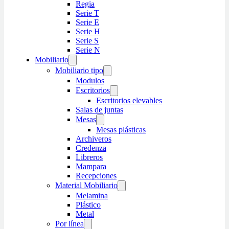
Regia
Serie T
Serie E
Serie H
Serie S
Serie N
Mobiliario
Mobiliario tipo
Modulos
Escritorios
Escritorios elevables
Salas de juntas
Mesas
Mesas plásticas
Archiveros
Credenza
Libreros
Mampara
Recepciones
Material Mobiliario
Melamina
Plástico
Metal
Por línea