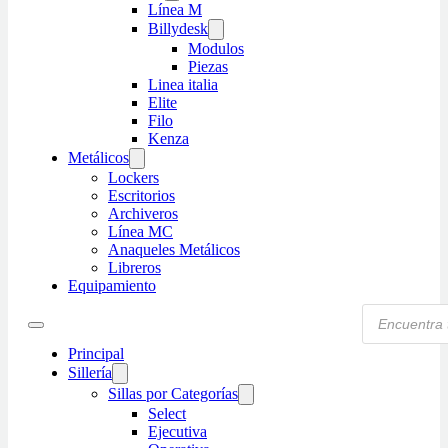
Línea M
Billydesk
Modulos
Piezas
Linea italia
Elite
Filo
Kenza
Metálicos
Lockers
Escritorios
Archiveros
Línea MC
Anaqueles Metálicos
Libreros
Equipamiento
Products
search
Principal
Sillería
Sillas por Categorías
Select
Ejecutiva