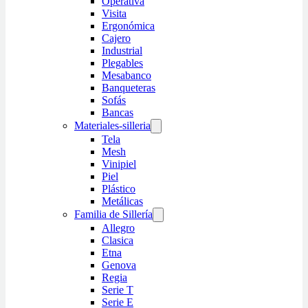
Operativa
Visita
Ergonómica
Cajero
Industrial
Plegables
Mesabanco
Banqueteras
Sofás
Bancas
Materiales-silleria
Tela
Mesh
Vinipiel
Piel
Plástico
Metálicas
Familia de Sillería
Allegro
Clasica
Etna
Genova
Regia
Serie T
Serie E