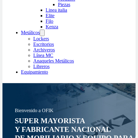
Piezas
Linea italia
Elite
Filo
Kenza
Metálicos
Lockers
Escritorios
Archiveros
Línea MC
Anaqueles Metálicos
Libreros
Equipamiento
Bienvenido a OFIK
SUPER MAYORISTA
Y FABRICANTE NACIONAL