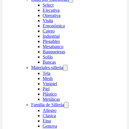
Select
Ejecutiva
Operativa
Visita
Ergonómica
Cajero
Industrial
Plegables
Mesabanco
Banqueteras
Sofás
Bancas
Materiales-silleria
Tela
Mesh
Vinipiel
Piel
Plástico
Metálicas
Familia de Sillería
Allegro
Clasica
Etna
Genova