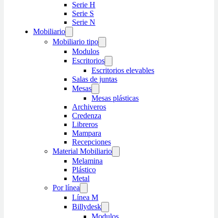
Serie H
Serie S
Serie N
Mobiliario
Mobiliario tipo
Modulos
Escritorios
Escritorios elevables
Salas de juntas
Mesas
Mesas plásticas
Archiveros
Credenza
Libreros
Mampara
Recepciones
Material Mobiliario
Melamina
Plástico
Metal
Por línea
Línea M
Billydesk
Modulos