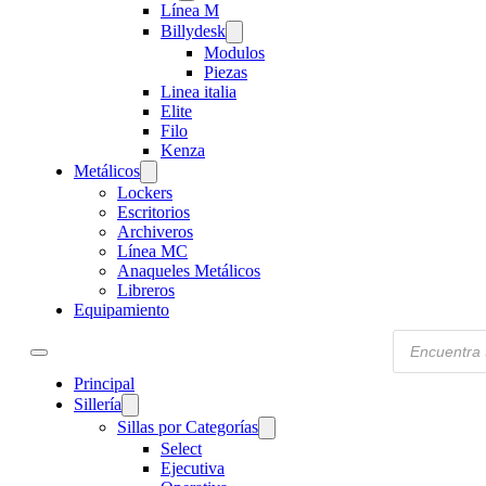
Línea M
Billydesk
Modulos
Piezas
Linea italia
Elite
Filo
Kenza
Metálicos
Lockers
Escritorios
Archiveros
Línea MC
Anaqueles Metálicos
Libreros
Equipamiento
Products
search
Principal
Sillería
Sillas por Categorías
Select
Ejecutiva