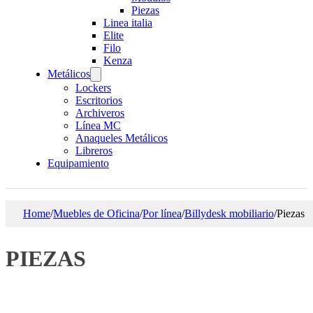
Piezas
Linea italia
Elite
Filo
Kenza
Metálicos
Lockers
Escritorios
Archiveros
Línea MC
Anaqueles Metálicos
Libreros
Equipamiento
Home
/
Muebles de Oficina
/
Por línea
/
Billydesk mobiliario
/
Piezas
PIEZAS