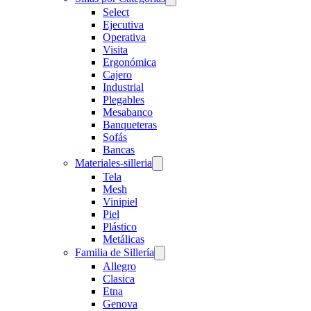
Select
Ejecutiva
Operativa
Visita
Ergonómica
Cajero
Industrial
Plegables
Mesabanco
Banqueteras
Sofás
Bancas
Materiales-silleria
Tela
Mesh
Vinipiel
Piel
Plástico
Metálicas
Familia de Sillería
Allegro
Clasica
Etna
Genova