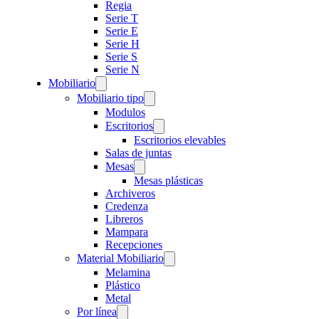
Regia
Serie T
Serie E
Serie H
Serie S
Serie N
Mobiliario
Mobiliario tipo
Modulos
Escritorios
Escritorios elevables
Salas de juntas
Mesas
Mesas plásticas
Archiveros
Credenza
Libreros
Mampara
Recepciones
Material Mobiliario
Melamina
Plástico
Metal
Por línea