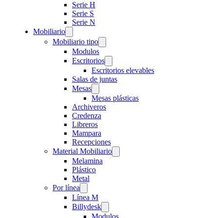
Serie H
Serie S
Serie N
Mobiliario
Mobiliario tipo
Modulos
Escritorios
Escritorios elevables
Salas de juntas
Mesas
Mesas plásticas
Archiveros
Credenza
Libreros
Mampara
Recepciones
Material Mobiliario
Melamina
Plástico
Metal
Por línea
Línea M
Billydesk
Modulos