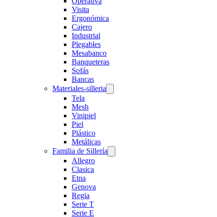
Operativa
Visita
Ergonómica
Cajero
Industrial
Plegables
Mesabanco
Banqueteras
Sofás
Bancas
Materiales-silleria
Tela
Mesh
Vinipiel
Piel
Plástico
Metálicas
Familia de Sillería
Allegro
Clasica
Etna
Genova
Regia
Serie T
Serie E