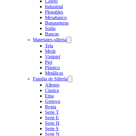
Cajero
Industrial
Plegables
Mesabanco
Banqueteras
Sofás
Bancas
Materiales-silleria
Tela
Mesh
Vinipiel
Piel
Plástico
Metálicas
Familia de Sillería
Allegro
Clasica
Etna
Genova
Regia
Serie T
Serie E
Serie H
Serie S
Serie N