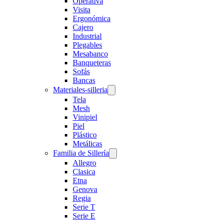
Operativa
Visita
Ergonómica
Cajero
Industrial
Plegables
Mesabanco
Banqueteras
Sofás
Bancas
Materiales-silleria
Tela
Mesh
Vinipiel
Piel
Plástico
Metálicas
Familia de Sillería
Allegro
Clasica
Etna
Genova
Regia
Serie T
Serie E