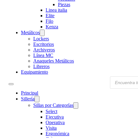
Piezas
Linea italia
Elite
Filo
Kenza
Metálicos
Lockers
Escritorios
Archiveros
Línea MC
Anaqueles Metálicos
Libreros
Equipamiento
Products
search
Principal
Sillería
Sillas por Categorías
Select
Ejecutiva
Operativa
Visita
Ergonómica