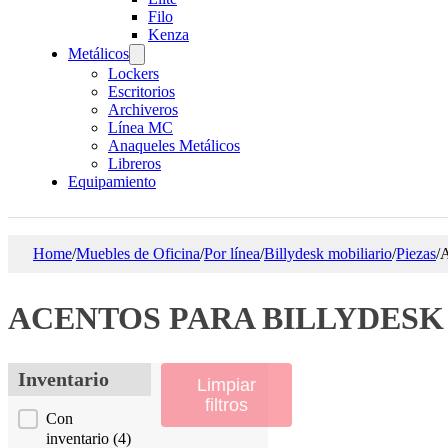
Filo
Kenza
Metálicos
Lockers
Escritorios
Archiveros
Línea MC
Anaqueles Metálicos
Libreros
Equipamiento
Home
/
Muebles de Oficina
/
Por línea
/
Billydesk mobiliario
/
Piezas
/
A
ACENTOS PARA BILLYDESK
Inventario
Limpiar
filtros
Inventario
Con
inventario
(4)