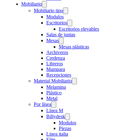
Mobiliario
Mobiliario tipo
Modulos
Escritorios
Escritorios elevables
Salas de juntas
Mesas
Mesas plásticas
Archiveros
Credenza
Libreros
Mampara
Recepciones
Material Mobiliario
Melamina
Plástico
Metal
Por línea
Línea M
Billydesk
Modulos
Piezas
Linea italia
Elite