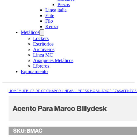
Piezas
Linea italia
Elite
Filo
Kenza
Metálicos
Lockers
Escritorios
Archiveros
Línea MC
Anaqueles Metálicos
Libreros
Equipamiento
HOME
MUEBLES DE OFICINA
POR LÍNEA
BILLYDESK MOBILIARIO
PIEZAS
ACENTOS
Acento Para Marco Billydesk
SKU:
BMAC