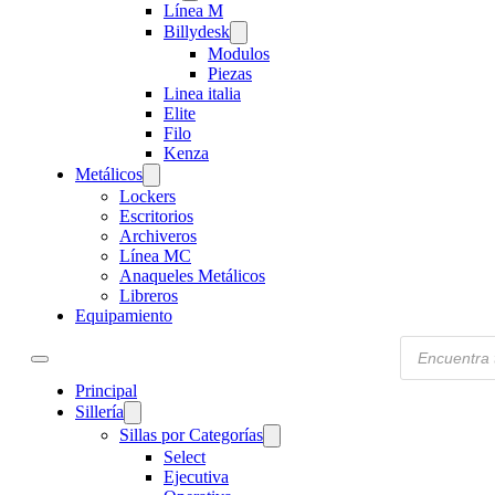
Línea M
Billydesk
Modulos
Piezas
Linea italia
Elite
Filo
Kenza
Metálicos
Lockers
Escritorios
Archiveros
Línea MC
Anaqueles Metálicos
Libreros
Equipamiento
Products
search
Principal
Sillería
Sillas por Categorías
Select
Ejecutiva