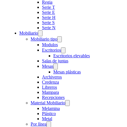
Regia
Serie T
Serie E
Serie H
Serie S
Serie N
Mobiliario
Mobiliario tipo
Modulos
Escritorios
Escritorios elevables
Salas de juntas
Mesas
Mesas plásticas
Archiveros
Credenza
Libreros
Mampara
Recepciones
Material Mobiliario
Melamina
Plástico
Metal
Por línea