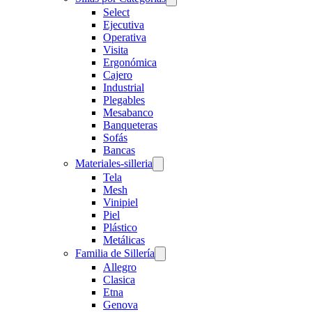
Select
Ejecutiva
Operativa
Visita
Ergonómica
Cajero
Industrial
Plegables
Mesabanco
Banqueteras
Sofás
Bancas
Materiales-silleria
Tela
Mesh
Vinipiel
Piel
Plástico
Metálicas
Familia de Sillería
Allegro
Clasica
Etna
Genova