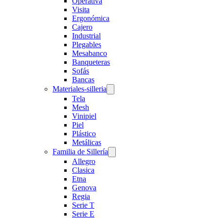
Operativa
Visita
Ergonómica
Cajero
Industrial
Plegables
Mesabanco
Banqueteras
Sofás
Bancas
Materiales-silleria
Tela
Mesh
Vinipiel
Piel
Plástico
Metálicas
Familia de Sillería
Allegro
Clasica
Etna
Genova
Regia
Serie T
Serie E