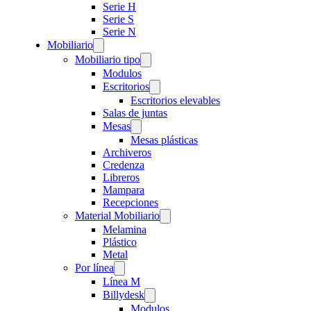
Serie H
Serie S
Serie N
Mobiliario
Mobiliario tipo
Modulos
Escritorios
Escritorios elevables
Salas de juntas
Mesas
Mesas plásticas
Archiveros
Credenza
Libreros
Mampara
Recepciones
Material Mobiliario
Melamina
Plástico
Metal
Por línea
Línea M
Billydesk
Modulos