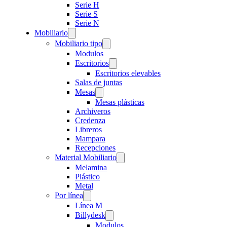
Serie H
Serie S
Serie N
Mobiliario
Mobiliario tipo
Modulos
Escritorios
Escritorios elevables
Salas de juntas
Mesas
Mesas plásticas
Archiveros
Credenza
Libreros
Mampara
Recepciones
Material Mobiliario
Melamina
Plástico
Metal
Por línea
Línea M
Billydesk
Modulos