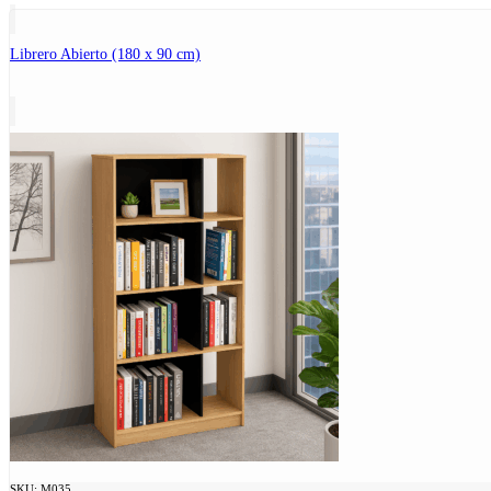
Librero Abierto (180 x 90 cm)
SKU:
M035