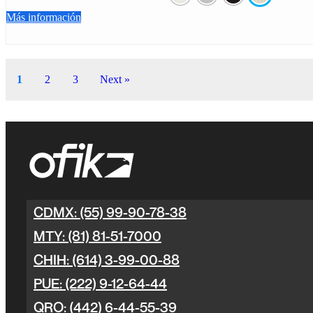
Más información
1
2
3
Next »
CDMX: (55) 99-90-78-38
MTY: (81) 81-51-7000
CHIH: (614) 3-99-00-88
PUE: (222) 9-12-64-44
QRO: (442) 6-44-55-39