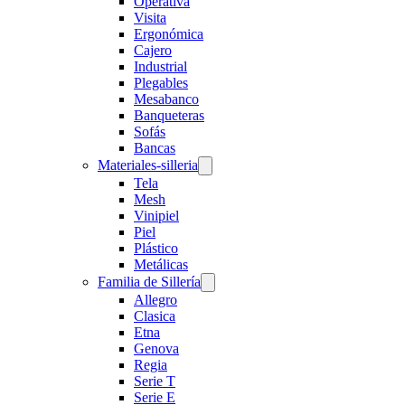
Operativa
Visita
Ergonómica
Cajero
Industrial
Plegables
Mesabanco
Banqueteras
Sofás
Bancas
Materiales-silleria
Tela
Mesh
Vinipiel
Piel
Plástico
Metálicas
Familia de Sillería
Allegro
Clasica
Etna
Genova
Regia
Serie T
Serie E