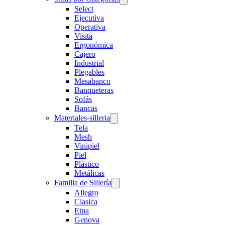
Select
Ejecutiva
Operativa
Visita
Ergonómica
Cajero
Industrial
Plegables
Mesabanco
Banqueteras
Sofás
Bancas
Materiales-silleria
Tela
Mesh
Vinipiel
Piel
Plástico
Metálicas
Familia de Sillería
Allegro
Clasica
Etna
Genova