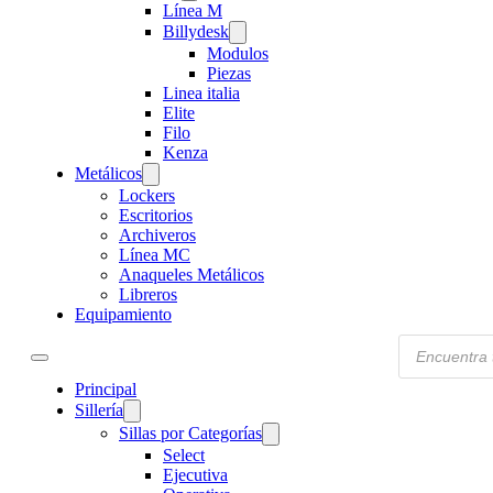
Línea M
Billydesk
Modulos
Piezas
Linea italia
Elite
Filo
Kenza
Metálicos
Lockers
Escritorios
Archiveros
Línea MC
Anaqueles Metálicos
Libreros
Equipamiento
Products
search
Principal
Sillería
Sillas por Categorías
Select
Ejecutiva