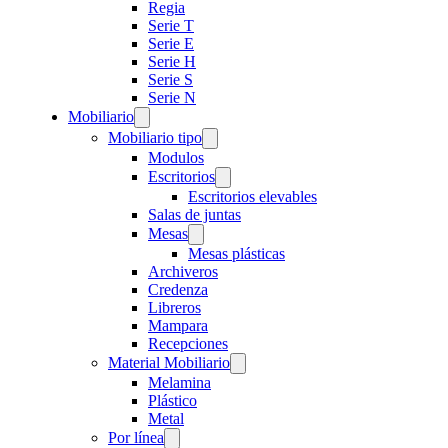
Regia
Serie T
Serie E
Serie H
Serie S
Serie N
Mobiliario
Mobiliario tipo
Modulos
Escritorios
Escritorios elevables
Salas de juntas
Mesas
Mesas plásticas
Archiveros
Credenza
Libreros
Mampara
Recepciones
Material Mobiliario
Melamina
Plástico
Metal
Por línea