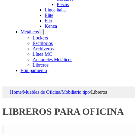
Piezas
Linea italia
Elite
Filo
Kenza
Metálicos
Lockers
Escritorios
Archiveros
Línea MC
Anaqueles Metálicos
Libreros
Equipamiento
Home
/
Muebles de Oficina
/
Mobiliario tipo
/
Libreros
LIBREROS PARA OFICINA