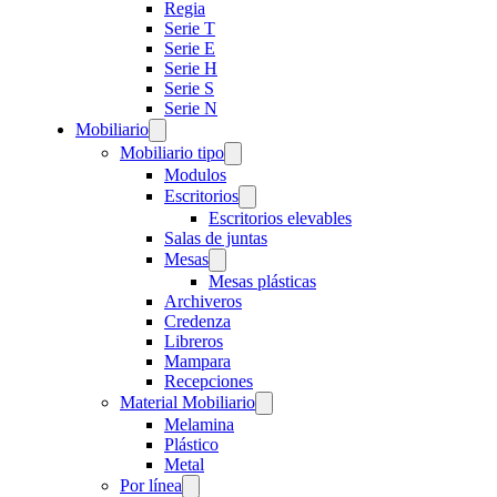
Regia
Serie T
Serie E
Serie H
Serie S
Serie N
Mobiliario
Mobiliario tipo
Modulos
Escritorios
Escritorios elevables
Salas de juntas
Mesas
Mesas plásticas
Archiveros
Credenza
Libreros
Mampara
Recepciones
Material Mobiliario
Melamina
Plástico
Metal
Por línea