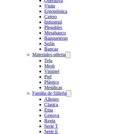
Operativa
Visita
Ergonómica
Cajero
Industrial
Plegables
Mesabanco
Banqueteras
Sofás
Bancas
Materiales-silleria
Tela
Mesh
Vinipiel
Piel
Plástico
Metálicas
Familia de Sillería
Allegro
Clasica
Etna
Genova
Regia
Serie T
Serie E