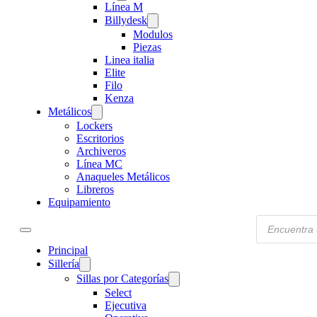
Línea M
Billydesk
Modulos
Piezas
Linea italia
Elite
Filo
Kenza
Metálicos
Lockers
Escritorios
Archiveros
Línea MC
Anaqueles Metálicos
Libreros
Equipamiento
Products
search
Principal
Sillería
Sillas por Categorías
Select
Ejecutiva