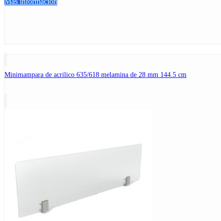
Más información
Minimampara de acrilico 635/618 melamina de 28 mm 144.5 cm