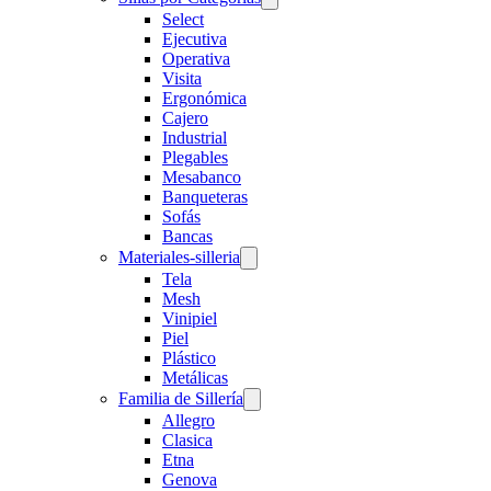
Select
Ejecutiva
Operativa
Visita
Ergonómica
Cajero
Industrial
Plegables
Mesabanco
Banqueteras
Sofás
Bancas
Materiales-silleria
Tela
Mesh
Vinipiel
Piel
Plástico
Metálicas
Familia de Sillería
Allegro
Clasica
Etna
Genova