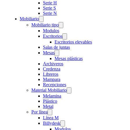
Serie H
Serie S
Serie N
Mobiliario
Mobiliario tipo
Modulos
Escritorios
Escritorios elevables
Salas de juntas
Mesas
Mesas plásticas
Archiveros
Credenza
Libreros
Mampara
Recepciones
Material Mobiliario
Melamina
Plástico
Metal
Por línea
Línea M
Billydesk
Modulos