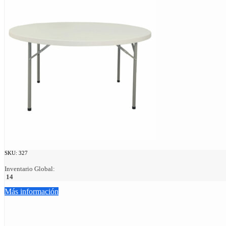
SKU:
327
Inventario Global:
14
Más información