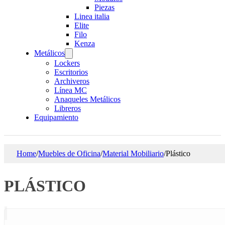
Piezas
Linea italia
Elite
Filo
Kenza
Metálicos
Lockers
Escritorios
Archiveros
Línea MC
Anaqueles Metálicos
Libreros
Equipamiento
Home
/
Muebles de Oficina
/
Material Mobiliario
/
Plástico
PLÁSTICO