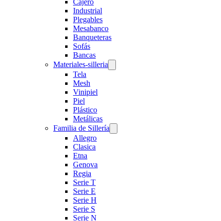
Cajero
Industrial
Plegables
Mesabanco
Banqueteras
Sofás
Bancas
Materiales-silleria
Tela
Mesh
Vinipiel
Piel
Plástico
Metálicas
Familia de Sillería
Allegro
Clasica
Etna
Genova
Regia
Serie T
Serie E
Serie H
Serie S
Serie N