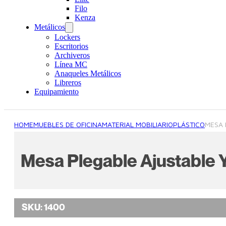
Filo
Kenza
Metálicos
Lockers
Escritorios
Archiveros
Línea MC
Anaqueles Metálicos
Libreros
Equipamiento
HOME
MUEBLES DE OFICINA
MATERIAL MOBILIARIO
PLÁSTICO
MESA 
Mesa Plegable Ajustable
SKU:
1400