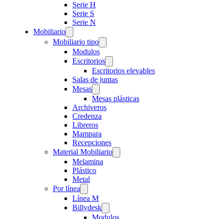
Serie H
Serie S
Serie N
Mobiliario
Mobiliario tipo
Modulos
Escritorios
Escritorios elevables
Salas de juntas
Mesas
Mesas plásticas
Archiveros
Credenza
Libreros
Mampara
Recepciones
Material Mobiliario
Melamina
Plástico
Metal
Por línea
Línea M
Billydesk
Modulos