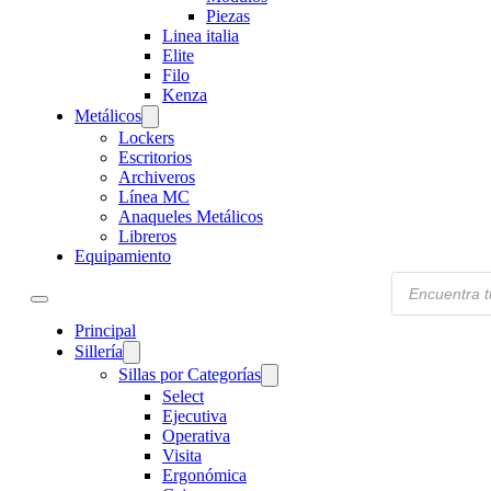
Piezas
Linea italia
Elite
Filo
Kenza
Metálicos
Lockers
Escritorios
Archiveros
Línea MC
Anaqueles Metálicos
Libreros
Equipamiento
Products
search
Principal
Sillería
Sillas por Categorías
Select
Ejecutiva
Operativa
Visita
Ergonómica