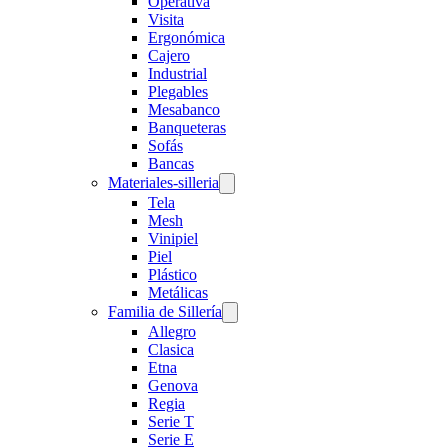
Operativa
Visita
Ergonómica
Cajero
Industrial
Plegables
Mesabanco
Banqueteras
Sofás
Bancas
Materiales-silleria
Tela
Mesh
Vinipiel
Piel
Plástico
Metálicas
Familia de Sillería
Allegro
Clasica
Etna
Genova
Regia
Serie T
Serie E