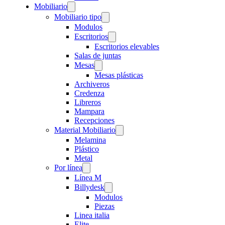
Mobiliario
Mobiliario tipo
Modulos
Escritorios
Escritorios elevables
Salas de juntas
Mesas
Mesas plásticas
Archiveros
Credenza
Libreros
Mampara
Recepciones
Material Mobiliario
Melamina
Plástico
Metal
Por línea
Línea M
Billydesk
Modulos
Piezas
Linea italia
Elite