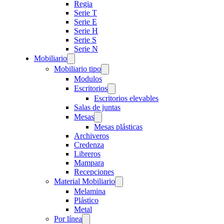
Regia
Serie T
Serie E
Serie H
Serie S
Serie N
Mobiliario
Mobiliario tipo
Modulos
Escritorios
Escritorios elevables
Salas de juntas
Mesas
Mesas plásticas
Archiveros
Credenza
Libreros
Mampara
Recepciones
Material Mobiliario
Melamina
Plástico
Metal
Por línea