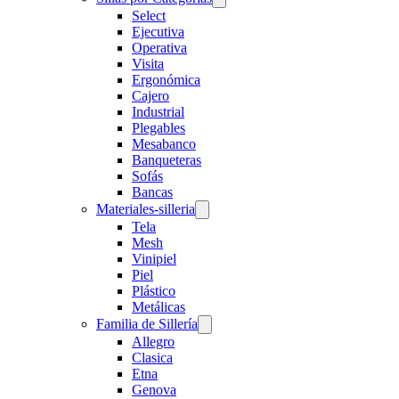
Select
Ejecutiva
Operativa
Visita
Ergonómica
Cajero
Industrial
Plegables
Mesabanco
Banqueteras
Sofás
Bancas
Materiales-silleria
Tela
Mesh
Vinipiel
Piel
Plástico
Metálicas
Familia de Sillería
Allegro
Clasica
Etna
Genova