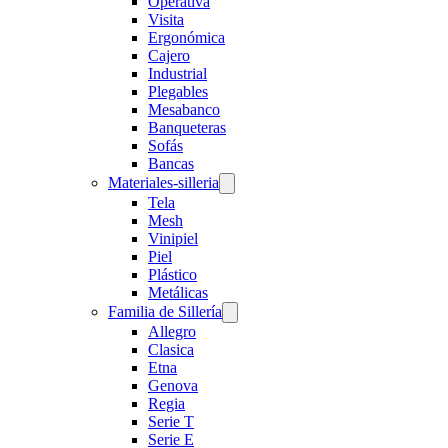
Operativa
Visita
Ergonómica
Cajero
Industrial
Plegables
Mesabanco
Banqueteras
Sofás
Bancas
Materiales-silleria
Tela
Mesh
Vinipiel
Piel
Plástico
Metálicas
Familia de Sillería
Allegro
Clasica
Etna
Genova
Regia
Serie T
Serie E