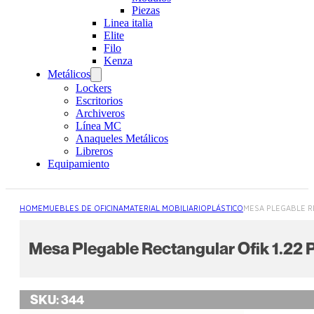
Piezas
Linea italia
Elite
Filo
Kenza
Metálicos
Lockers
Escritorios
Archiveros
Línea MC
Anaqueles Metálicos
Libreros
Equipamiento
HOME
MUEBLES DE OFICINA
MATERIAL MOBILIARIO
PLÁSTICO
MESA PLEGABLE RE
Mesa Plegable Rectangular Ofik 1.22 P
SKU:
344