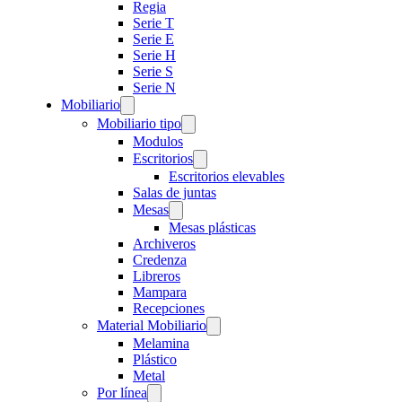
Regia
Serie T
Serie E
Serie H
Serie S
Serie N
Mobiliario
Mobiliario tipo
Modulos
Escritorios
Escritorios elevables
Salas de juntas
Mesas
Mesas plásticas
Archiveros
Credenza
Libreros
Mampara
Recepciones
Material Mobiliario
Melamina
Plástico
Metal
Por línea