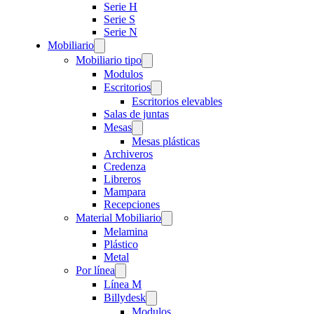
Serie H
Serie S
Serie N
Mobiliario
Mobiliario tipo
Modulos
Escritorios
Escritorios elevables
Salas de juntas
Mesas
Mesas plásticas
Archiveros
Credenza
Libreros
Mampara
Recepciones
Material Mobiliario
Melamina
Plástico
Metal
Por línea
Línea M
Billydesk
Modulos