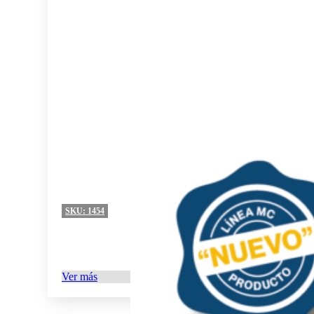
SKU:
1454
Ver más