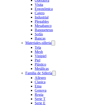
Operativa
Visita
Ergonómica
Cajero
Industrial
Plegables
Mesabanco
Banqueteras
Sofás
Bancas
Materiales-silleria
Tela
Mesh
Vinipiel
Piel
Plástico
Metálicas
Familia de Sillería
Allegro
Clasica
Etna
Genova
Regia
Serie T
Serie E