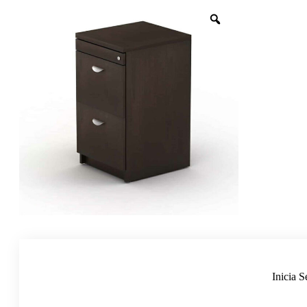
Inicia S