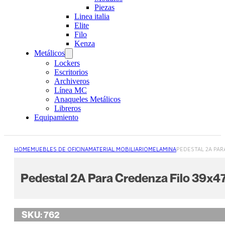
Piezas
Linea italia
Elite
Filo
Kenza
Metálicos
Lockers
Escritorios
Archiveros
Línea MC
Anaqueles Metálicos
Libreros
Equipamiento
HOME
MUEBLES DE OFICINA
MATERIAL MOBILIARIO
MELAMINA
PEDESTAL 2A PAR
Pedestal 2A Para Credenza Filo 39x
SKU:
762