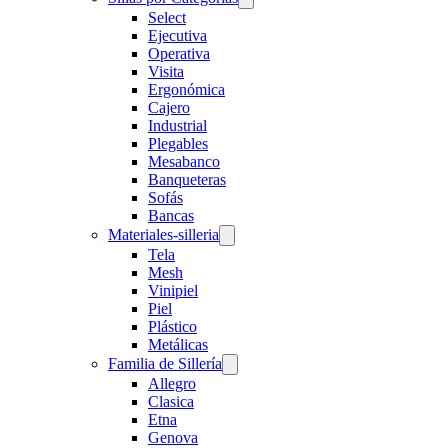
Select
Ejecutiva
Operativa
Visita
Ergonómica
Cajero
Industrial
Plegables
Mesabanco
Banqueteras
Sofás
Bancas
Materiales-silleria
Tela
Mesh
Vinipiel
Piel
Plástico
Metálicas
Familia de Sillería
Allegro
Clasica
Etna
Genova