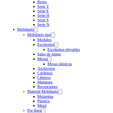
Regia
Serie T
Serie E
Serie H
Serie S
Serie N
Mobiliario
Mobiliario tipo
Modulos
Escritorios
Escritorios elevables
Salas de juntas
Mesas
Mesas plásticas
Archiveros
Credenza
Libreros
Mampara
Recepciones
Material Mobiliario
Melamina
Plástico
Metal
Por línea