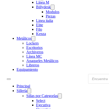
Línea M
Billydesk
Modulos
Piezas
Linea italia
Elite
Filo
Kenza
Metálicos
Lockers
Escritorios
Archiveros
Línea MC
Anaqueles Metálicos
Libreros
Equipamiento
Products
search
Principal
Sillería
Sillas por Categorías
Select
Ejecutiva