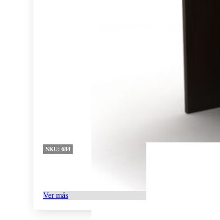
SKU:
684
Ver más