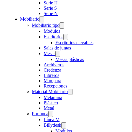
Serie H
Serie S
Serie N
Mobiliario
Mobiliario tipo
Modulos
Escritorios
Escritorios elevables
Salas de juntas
Mesas
Mesas plásticas
Archiveros
Credenza
Libreros
Mampara
Recepciones
Material Mobiliario
Melamina
Plástico
Metal
Por línea
Línea M
Billydesk
Modulos