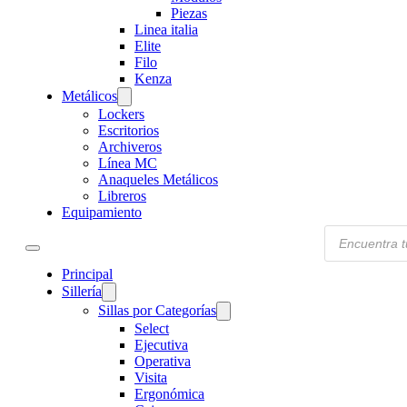
Piezas
Linea italia
Elite
Filo
Kenza
Metálicos
Lockers
Escritorios
Archiveros
Línea MC
Anaqueles Metálicos
Libreros
Equipamiento
Products
search
Principal
Sillería
Sillas por Categorías
Select
Ejecutiva
Operativa
Visita
Ergonómica