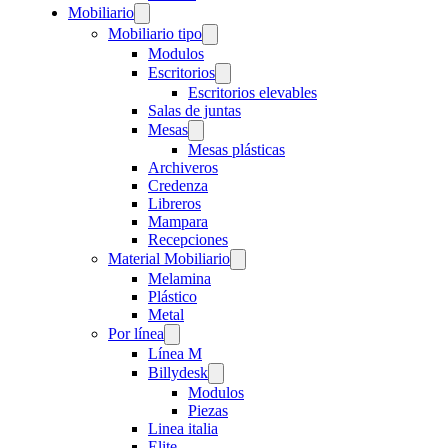
Mobiliario
Mobiliario tipo
Modulos
Escritorios
Escritorios elevables
Salas de juntas
Mesas
Mesas plásticas
Archiveros
Credenza
Libreros
Mampara
Recepciones
Material Mobiliario
Melamina
Plástico
Metal
Por línea
Línea M
Billydesk
Modulos
Piezas
Linea italia
Elite