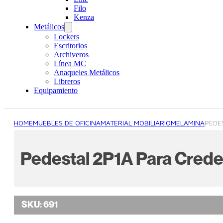
Filo
Kenza
Metálicos
Lockers
Escritorios
Archiveros
Línea MC
Anaqueles Metálicos
Libreros
Equipamiento
HOME
MUEBLES DE OFICINA
MATERIAL MOBILIARIO
MELAMINA
PEDE
Pedestal 2P1A Para Cred
SKU:
691