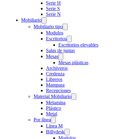
Serie H
Serie S
Serie N
Mobiliario
Mobiliario tipo
Modulos
Escritorios
Escritorios elevables
Salas de juntas
Mesas
Mesas plásticas
Archiveros
Credenza
Libreros
Mampara
Recepciones
Material Mobiliario
Melamina
Plástico
Metal
Por línea
Línea M
Billydesk
Modulos