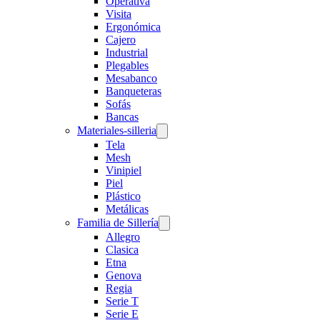
Operativa
Visita
Ergonómica
Cajero
Industrial
Plegables
Mesabanco
Banqueteras
Sofás
Bancas
Materiales-silleria
Tela
Mesh
Vinipiel
Piel
Plástico
Metálicas
Familia de Sillería
Allegro
Clasica
Etna
Genova
Regia
Serie T
Serie E