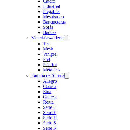
Cajero
Industrial
Plegables
Mesabanco
Banqueteras
Sofás
Bancas
Materiales-silleria
Tela
Mesh
Vinipiel
Piel
Plástico
Metálicas
Familia de Sillería
Allegro
Clasica
Etna
Genova
Regia
Serie T
Serie E
Serie H
Serie S
Serie N