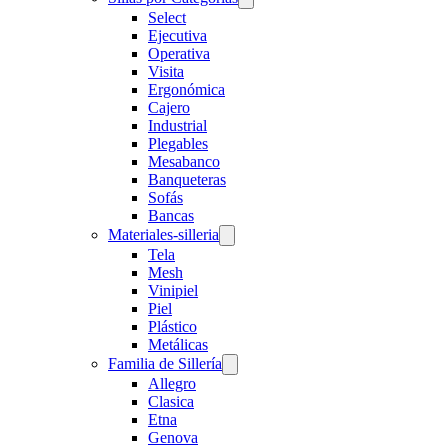
Select
Ejecutiva
Operativa
Visita
Ergonómica
Cajero
Industrial
Plegables
Mesabanco
Banqueteras
Sofás
Bancas
Materiales-silleria
Tela
Mesh
Vinipiel
Piel
Plástico
Metálicas
Familia de Sillería
Allegro
Clasica
Etna
Genova