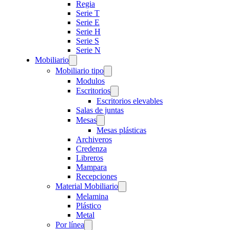
Regia
Serie T
Serie E
Serie H
Serie S
Serie N
Mobiliario
Mobiliario tipo
Modulos
Escritorios
Escritorios elevables
Salas de juntas
Mesas
Mesas plásticas
Archiveros
Credenza
Libreros
Mampara
Recepciones
Material Mobiliario
Melamina
Plástico
Metal
Por línea