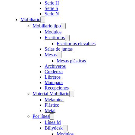
Serie H
Serie S
Serie N
Mobiliario
Mobiliario tipo
Modulos
Escritorios
Escritorios elevables
Salas de juntas
Mesas
Mesas plásticas
Archiveros
Credenza
Libreros
Mampara
Recepciones
Material Mobiliario
Melamina
Plástico
Metal
Por línea
Línea M
Billydesk
Modulos