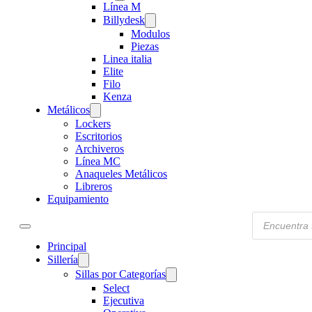
Línea M
Billydesk
Modulos
Piezas
Linea italia
Elite
Filo
Kenza
Metálicos
Lockers
Escritorios
Archiveros
Línea MC
Anaqueles Metálicos
Libreros
Equipamiento
Products
search
Principal
Sillería
Sillas por Categorías
Select
Ejecutiva