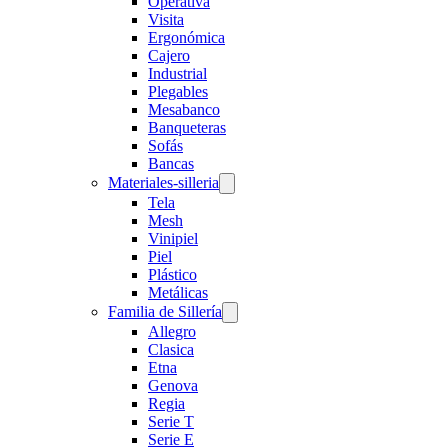
Operativa
Visita
Ergonómica
Cajero
Industrial
Plegables
Mesabanco
Banqueteras
Sofás
Bancas
Materiales-silleria
Tela
Mesh
Vinipiel
Piel
Plástico
Metálicas
Familia de Sillería
Allegro
Clasica
Etna
Genova
Regia
Serie T
Serie E