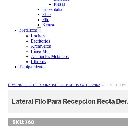
Piezas
Linea italia
Elite
Filo
Kenza
Metálicos
Lockers
Escritorios
Archiveros
Línea MC
Anaqueles Metálicos
Libreros
Equipamiento
HOME
MUEBLES DE OFICINA
MATERIAL MOBILIARIO
MELAMINA
LATERAL FILO PAR
Lateral Filo Para Recepcion Recta De
SKU:
760