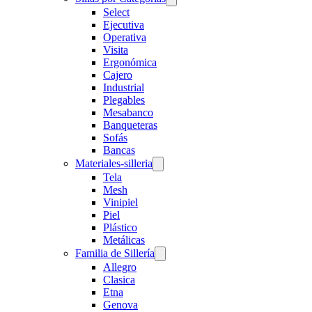
Select
Ejecutiva
Operativa
Visita
Ergonómica
Cajero
Industrial
Plegables
Mesabanco
Banqueteras
Sofás
Bancas
Materiales-silleria
Tela
Mesh
Vinipiel
Piel
Plástico
Metálicas
Familia de Sillería
Allegro
Clasica
Etna
Genova