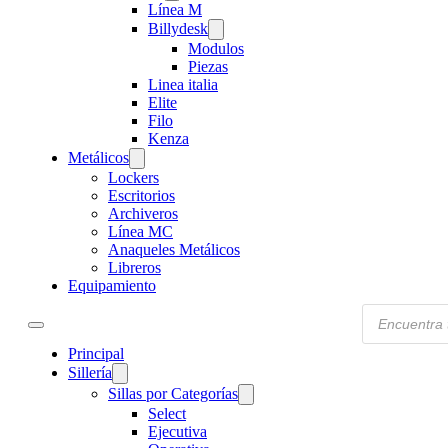
Línea M
Billydesk
Modulos
Piezas
Linea italia
Elite
Filo
Kenza
Metálicos
Lockers
Escritorios
Archiveros
Línea MC
Anaqueles Metálicos
Libreros
Equipamiento
Products
search
Principal
Sillería
Sillas por Categorías
Select
Ejecutiva