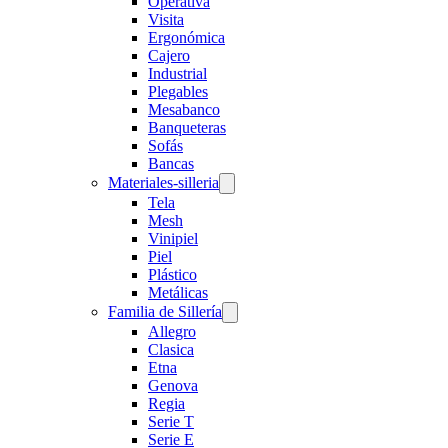
Operativa
Visita
Ergonómica
Cajero
Industrial
Plegables
Mesabanco
Banqueteras
Sofás
Bancas
Materiales-silleria
Tela
Mesh
Vinipiel
Piel
Plástico
Metálicas
Familia de Sillería
Allegro
Clasica
Etna
Genova
Regia
Serie T
Serie E