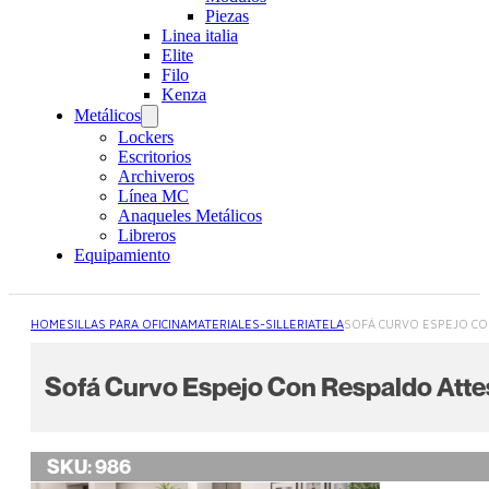
Piezas
Linea italia
Elite
Filo
Kenza
Metálicos
Lockers
Escritorios
Archiveros
Línea MC
Anaqueles Metálicos
Libreros
Equipamiento
HOME
SILLAS PARA OFICINA
MATERIALES-SILLERIA
TELA
SOFÁ CURVO ESPEJO CO
Sofá Curvo Espejo Con Respaldo Att
SKU:
986