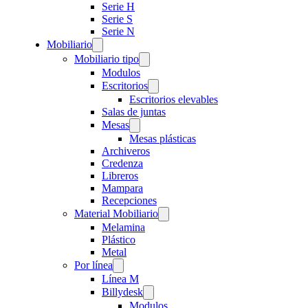
Serie H
Serie S
Serie N
Mobiliario
Mobiliario tipo
Modulos
Escritorios
Escritorios elevables
Salas de juntas
Mesas
Mesas plásticas
Archiveros
Credenza
Libreros
Mampara
Recepciones
Material Mobiliario
Melamina
Plástico
Metal
Por línea
Línea M
Billydesk
Modulos