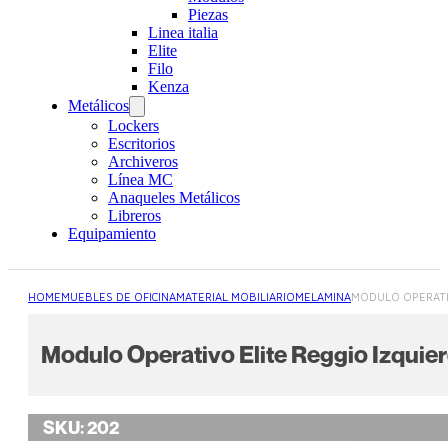
Piezas
Linea italia
Elite
Filo
Kenza
Metálicos
Lockers
Escritorios
Archiveros
Línea MC
Anaqueles Metálicos
Libreros
Equipamiento
HOME
MUEBLES DE OFICINA
MATERIAL MOBILIARIO
MELAMINA
MODULO OPERATI
Modulo Operativo Elite Reggio Izquie
SKU:
202