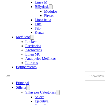
Línea M
Billydesk
Modulos
Piezas
Linea italia
Elite
Filo
Kenza
Metálicos
Lockers
Escritorios
Archiveros
Línea MC
Anaqueles Metálicos
Libreros
Equipamiento
Products
search
Principal
Sillería
Sillas por Categorías
Select
Ejecutiva