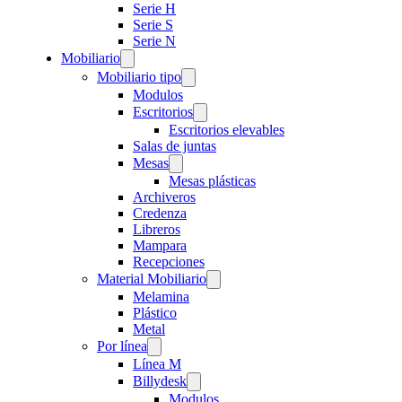
Serie H
Serie S
Serie N
Mobiliario
Mobiliario tipo
Modulos
Escritorios
Escritorios elevables
Salas de juntas
Mesas
Mesas plásticas
Archiveros
Credenza
Libreros
Mampara
Recepciones
Material Mobiliario
Melamina
Plástico
Metal
Por línea
Línea M
Billydesk
Modulos