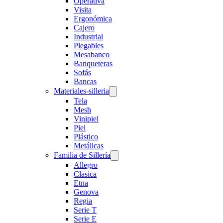
Operativa
Visita
Ergonómica
Cajero
Industrial
Plegables
Mesabanco
Banqueteras
Sofás
Bancas
Materiales-silleria
Tela
Mesh
Vinipiel
Piel
Plástico
Metálicas
Familia de Sillería
Allegro
Clasica
Etna
Genova
Regia
Serie T
Serie E