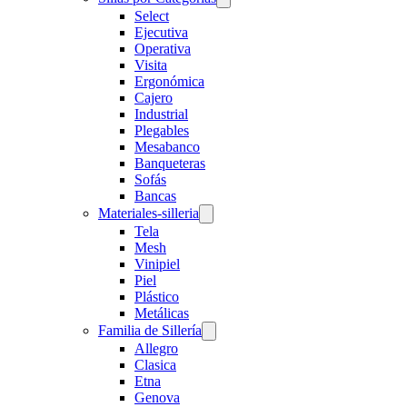
Select
Ejecutiva
Operativa
Visita
Ergonómica
Cajero
Industrial
Plegables
Mesabanco
Banqueteras
Sofás
Bancas
Materiales-silleria
Tela
Mesh
Vinipiel
Piel
Plástico
Metálicas
Familia de Sillería
Allegro
Clasica
Etna
Genova