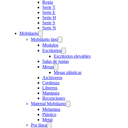
Regia
Serie T
Serie E
Serie H
Serie S
Serie N
Mobiliario
Mobiliario tipo
Modulos
Escritorios
Escritorios elevables
Salas de juntas
Mesas
Mesas plásticas
Archiveros
Credenza
Libreros
Mampara
Recepciones
Material Mobiliario
Melamina
Plástico
Metal
Por línea