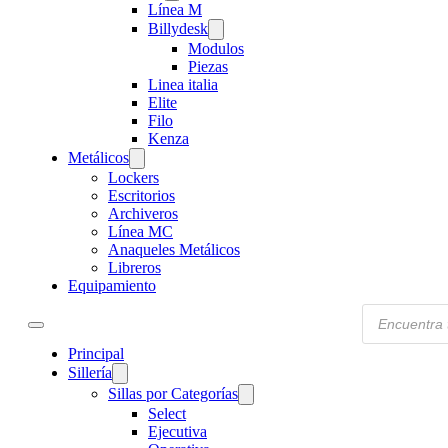
Línea M
Billydesk
Modulos
Piezas
Linea italia
Elite
Filo
Kenza
Metálicos
Lockers
Escritorios
Archiveros
Línea MC
Anaqueles Metálicos
Libreros
Equipamiento
Products
search
Principal
Sillería
Sillas por Categorías
Select
Ejecutiva