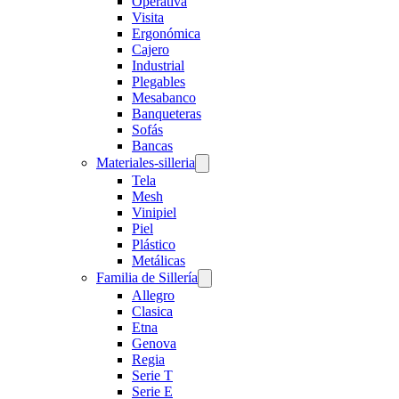
Operativa
Visita
Ergonómica
Cajero
Industrial
Plegables
Mesabanco
Banqueteras
Sofás
Bancas
Materiales-silleria
Tela
Mesh
Vinipiel
Piel
Plástico
Metálicas
Familia de Sillería
Allegro
Clasica
Etna
Genova
Regia
Serie T
Serie E