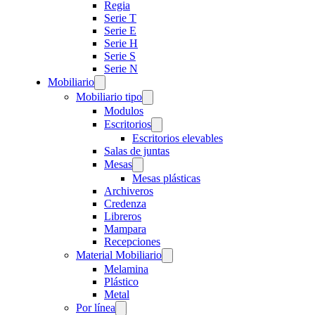
Regia
Serie T
Serie E
Serie H
Serie S
Serie N
Mobiliario
Mobiliario tipo
Modulos
Escritorios
Escritorios elevables
Salas de juntas
Mesas
Mesas plásticas
Archiveros
Credenza
Libreros
Mampara
Recepciones
Material Mobiliario
Melamina
Plástico
Metal
Por línea