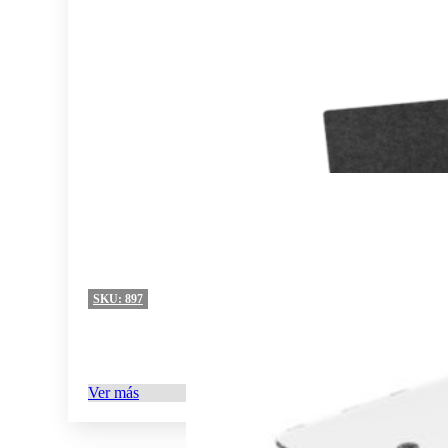
SKU:
897
Ver más