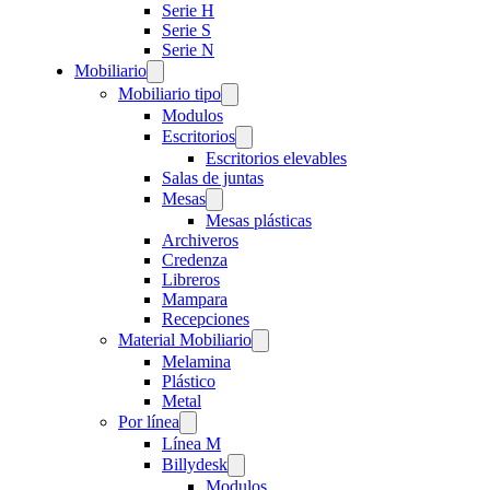
Serie H
Serie S
Serie N
Mobiliario
Mobiliario tipo
Modulos
Escritorios
Escritorios elevables
Salas de juntas
Mesas
Mesas plásticas
Archiveros
Credenza
Libreros
Mampara
Recepciones
Material Mobiliario
Melamina
Plástico
Metal
Por línea
Línea M
Billydesk
Modulos