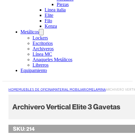
Piezas
Linea italia
Elite
Filo
Kenza
Metálicos
Lockers
Escritorios
Archiveros
Línea MC
Anaqueles Metálicos
Libreros
Equipamiento
HOME
MUEBLES DE OFICINA
MATERIAL MOBILIARIO
MELAMINA
ARCHIVERO VERTI
Archivero Vertical Elite 3 Gavetas
SKU:
214