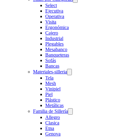
Select
Ejecutiva
Operativa
Visita
Ergonómica
Cajero
Industrial
Plegables
Mesabanco
Banqueteras
Sofás
Bancas
Materiales-silleria
Tela
Mesh
Vinipiel
Piel
Plástico
Metálicas
Familia de Sillería
Allegro
Clasica
Etna
Genova