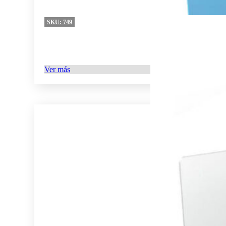
SKU:
749
Ver más