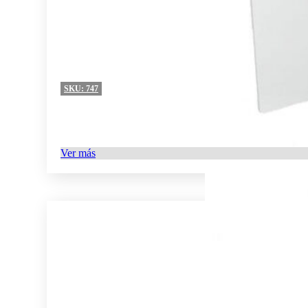
SKU:
747
Ver más