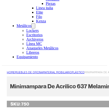
Piezas
Linea italia
Elite
Filo
Kenza
Metálicos
Lockers
Escritorios
Archiveros
Línea MC
Anaqueles Metálicos
Libreros
Equipamiento
HOME
MUEBLES DE OFICINA
MATERIAL MOBILIARIO
PLÁSTICO
MINIMAMPARA DE A
Minimampara De Acrilico 637 Melami
SKU:
750