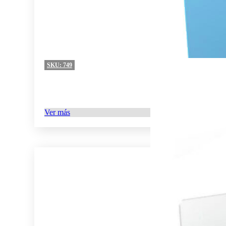
SKU:
749
Ver más