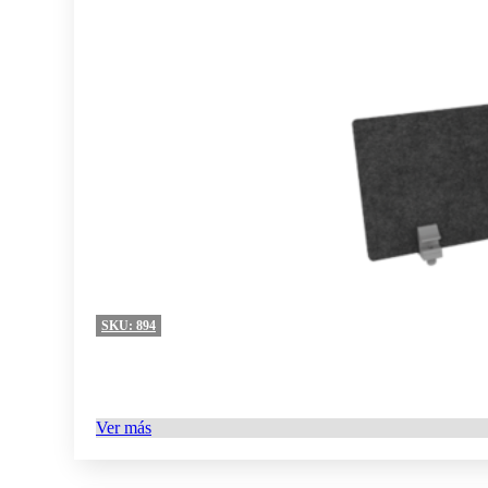
SKU:
894
Ver más