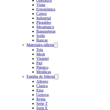
Operativa
Visita
Ergonómica
Cajero
Industrial
Plegables
Mesabanco
Banqueteras
Sofás
Bancas
Materiales-silleria
Tela
Mesh
Vinipiel
Piel
Plástico
Metálicas
Familia de Sillería
Allegro
Clasica
Etna
Genova
Regia
Serie T
Serie E