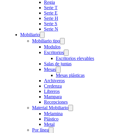
Regia
Serie T
Serie E
Serie H
Serie S
Serie N
Mobiliario
Mobiliario tipo
Modulos
Escritorios
Escritorios elevables
Salas de juntas
Mesas
Mesas plásticas
Archiveros
Credenza
Libreros
Mampara
Recepciones
Material Mobiliario
Melamina
Plástico
Metal
Por línea