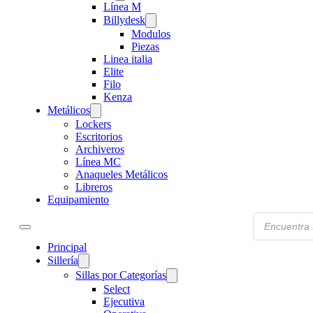
Línea M
Billydesk
Modulos
Piezas
Linea italia
Elite
Filo
Kenza
Metálicos
Lockers
Escritorios
Archiveros
Línea MC
Anaqueles Metálicos
Libreros
Equipamiento
Products
search
Principal
Sillería
Sillas por Categorías
Select
Ejecutiva