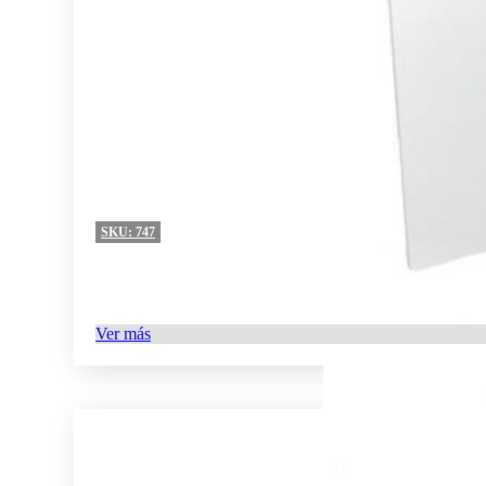
SKU:
747
Ver más