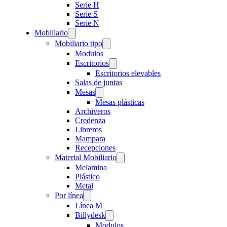
Serie H
Serie S
Serie N
Mobiliario
Mobiliario tipo
Modulos
Escritorios
Escritorios elevables
Salas de juntas
Mesas
Mesas plásticas
Archiveros
Credenza
Libreros
Mampara
Recepciones
Material Mobiliario
Melamina
Plástico
Metal
Por línea
Línea M
Billydesk
Modulos