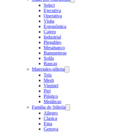
Select
Ejecutiva
Operativa
Visita
Ergonómica
Cajero
Industrial
Plegables
Mesabanco
Banqueteras
Sofás
Bancas
Materiales-silleria
Tela
Mesh
Vinipiel
Piel
Plástico
Metálicas
Familia de Sillería
Allegro
Clasica
Etna
Genova