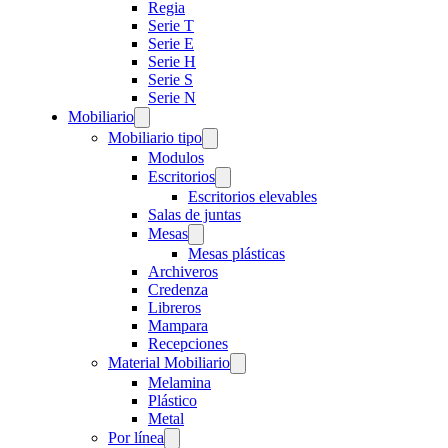
Regia
Serie T
Serie E
Serie H
Serie S
Serie N
Mobiliario
Mobiliario tipo
Modulos
Escritorios
Escritorios elevables
Salas de juntas
Mesas
Mesas plásticas
Archiveros
Credenza
Libreros
Mampara
Recepciones
Material Mobiliario
Melamina
Plástico
Metal
Por línea