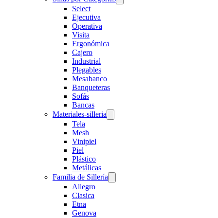
Select
Ejecutiva
Operativa
Visita
Ergonómica
Cajero
Industrial
Plegables
Mesabanco
Banqueteras
Sofás
Bancas
Materiales-silleria
Tela
Mesh
Vinipiel
Piel
Plástico
Metálicas
Familia de Sillería
Allegro
Clasica
Etna
Genova