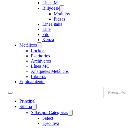
Línea M
Billydesk
Modulos
Piezas
Linea italia
Elite
Filo
Kenza
Metálicos
Lockers
Escritorios
Archiveros
Línea MC
Anaqueles Metálicos
Libreros
Equipamiento
Products
search
Principal
Sillería
Sillas por Categorías
Select
Ejecutiva