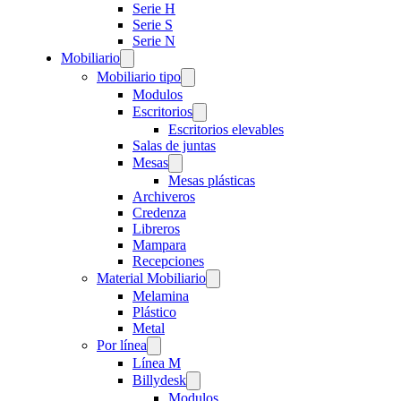
Serie H
Serie S
Serie N
Mobiliario
Mobiliario tipo
Modulos
Escritorios
Escritorios elevables
Salas de juntas
Mesas
Mesas plásticas
Archiveros
Credenza
Libreros
Mampara
Recepciones
Material Mobiliario
Melamina
Plástico
Metal
Por línea
Línea M
Billydesk
Modulos