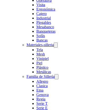
Operativa
Visita
Ergonómica
Cajero
Industrial
Plegables
Mesabanco
Banqueteras
Sofás
Bancas
Materiales-silleria
Tela
Mesh
Vinipiel
Piel
Plástico
Metálicas
Familia de Sillería
Allegro
Clasica
Etna
Genova
Regia
Serie T
Serie E