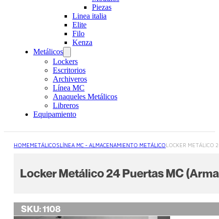
Piezas
Linea italia
Elite
Filo
Kenza
Metálicos
Lockers
Escritorios
Archiveros
Línea MC
Anaqueles Metálicos
Libreros
Equipamiento
HOME
METÁLICOS
LÍNEA MC - ALMACENAMIENTO METÁLICO
LOCKER METÁLICO 2
Locker Metálico 24 Puertas MC (Arm
SKU:
1108