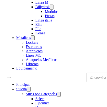
Línea M
Billydesk
Modulos
Piezas
Linea italia
Elite
Filo
Kenza
Metálicos
Lockers
Escritorios
Archiveros
Línea MC
Anaqueles Metálicos
Libreros
Equipamiento
Products
search
Principal
Sillería
Sillas por Categorías
Select
Ejecutiva