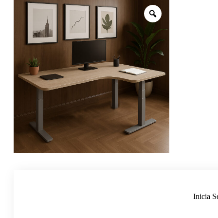
Inicia S