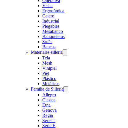
Operativa
Visita
Ergonómica
Cajero
Industrial
Plegables
Mesabanco
Banqueteras
Sofás
Bancas
Materiales-silleria
Tela
Mesh
Vinipiel
Piel
Plástico
Metálicas
Familia de Sillería
Allegro
Clasica
Etna
Genova
Regia
Serie T
Serie E