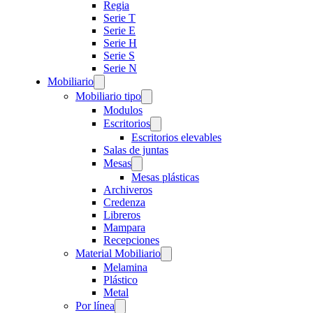
Regia
Serie T
Serie E
Serie H
Serie S
Serie N
Mobiliario
Mobiliario tipo
Modulos
Escritorios
Escritorios elevables
Salas de juntas
Mesas
Mesas plásticas
Archiveros
Credenza
Libreros
Mampara
Recepciones
Material Mobiliario
Melamina
Plástico
Metal
Por línea