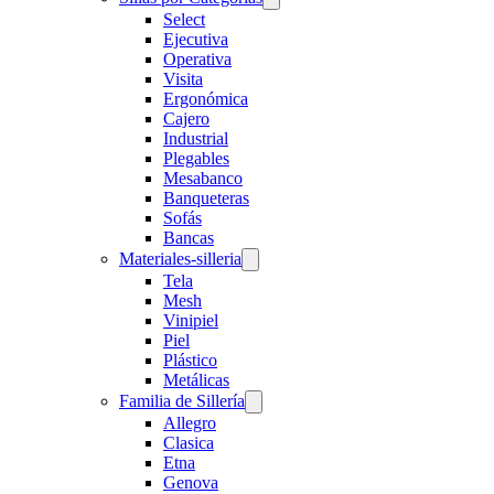
Select
Ejecutiva
Operativa
Visita
Ergonómica
Cajero
Industrial
Plegables
Mesabanco
Banqueteras
Sofás
Bancas
Materiales-silleria
Tela
Mesh
Vinipiel
Piel
Plástico
Metálicas
Familia de Sillería
Allegro
Clasica
Etna
Genova