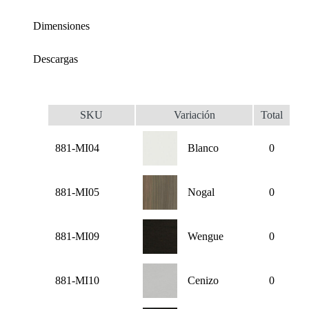
Dimensiones
Descargas
SKU
Variación
Total
881-MI04
Blanco
0
881-MI05
Nogal
0
881-MI09
Wengue
0
881-MI10
Cenizo
0