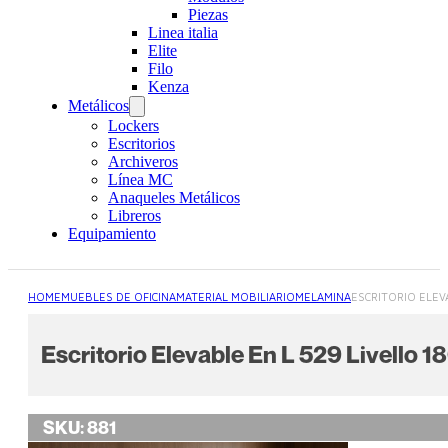
Piezas
Linea italia
Elite
Filo
Kenza
Metálicos
Lockers
Escritorios
Archiveros
Línea MC
Anaqueles Metálicos
Libreros
Equipamiento
HOME
MUEBLES DE OFICINA
MATERIAL MOBILIARIO
MELAMINA
ESCRITORIO ELEV
Escritorio Elevable En L 529 Livello
SKU:
881