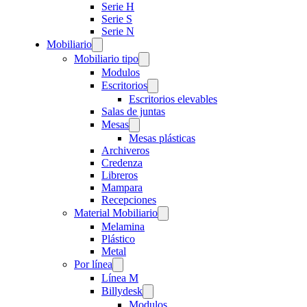
Serie H
Serie S
Serie N
Mobiliario
Mobiliario tipo
Modulos
Escritorios
Escritorios elevables
Salas de juntas
Mesas
Mesas plásticas
Archiveros
Credenza
Libreros
Mampara
Recepciones
Material Mobiliario
Melamina
Plástico
Metal
Por línea
Línea M
Billydesk
Modulos