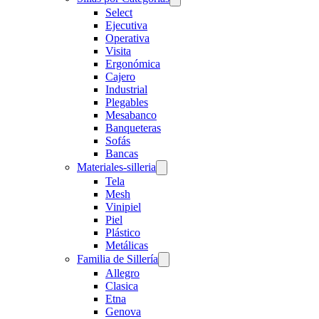
Select
Ejecutiva
Operativa
Visita
Ergonómica
Cajero
Industrial
Plegables
Mesabanco
Banqueteras
Sofás
Bancas
Materiales-silleria
Tela
Mesh
Vinipiel
Piel
Plástico
Metálicas
Familia de Sillería
Allegro
Clasica
Etna
Genova