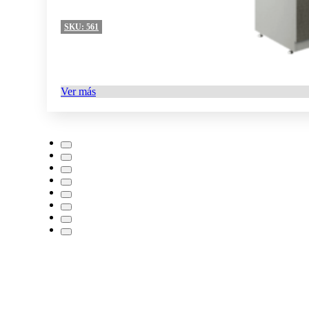
SKU:
561
Ver más