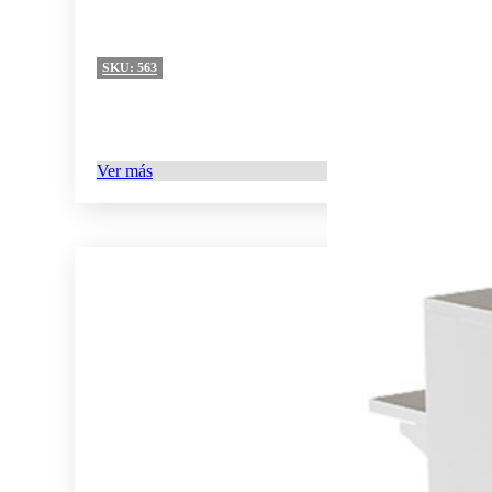
SKU:
563
Ver más