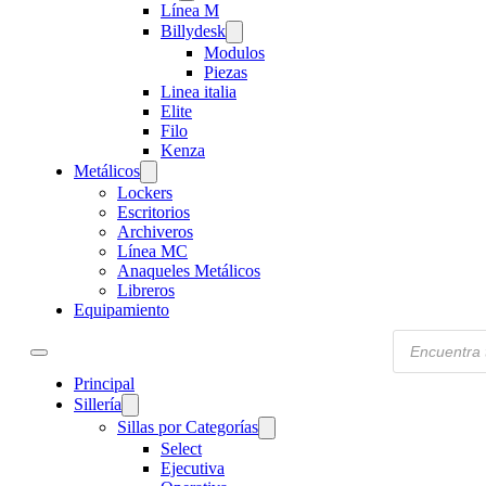
Línea M
Billydesk
Modulos
Piezas
Linea italia
Elite
Filo
Kenza
Metálicos
Lockers
Escritorios
Archiveros
Línea MC
Anaqueles Metálicos
Libreros
Equipamiento
Products
search
Principal
Sillería
Sillas por Categorías
Select
Ejecutiva