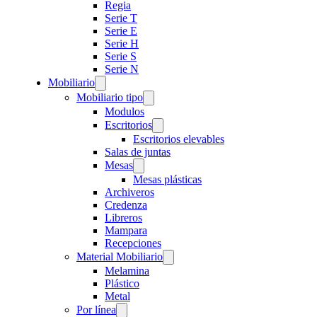
Regia
Serie T
Serie E
Serie H
Serie S
Serie N
Mobiliario
Mobiliario tipo
Modulos
Escritorios
Escritorios elevables
Salas de juntas
Mesas
Mesas plásticas
Archiveros
Credenza
Libreros
Mampara
Recepciones
Material Mobiliario
Melamina
Plástico
Metal
Por línea