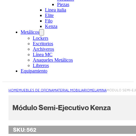
Piezas
Linea italia
Elite
Filo
Kenza
Metálicos
Lockers
Escritorios
Archiveros
Línea MC
Anaqueles Metálicos
Libreros
Equipamiento
HOME
MUEBLES DE OFICINA
MATERIAL MOBILIARIO
MELAMINA
MÓDULO SEMI-EJ
Módulo Semi-Ejecutivo Kenza
SKU:
562