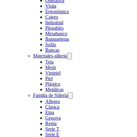
Operativa
Visita
Ergonómica
Cajero
Industrial
Plegables
Mesabanco
Banqueteras
Sofás
Bancas
Materiales-silleria
Tela
Mesh
Vinipiel
Piel
Plástico
Metálicas
Familia de Sillería
Allegro
Clasica
Etna
Genova
Regia
Serie T
Serie E