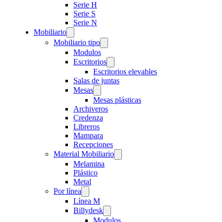
Serie H
Serie S
Serie N
Mobiliario
Mobiliario tipo
Modulos
Escritorios
Escritorios elevables
Salas de juntas
Mesas
Mesas plásticas
Archiveros
Credenza
Libreros
Mampara
Recepciones
Material Mobiliario
Melamina
Plástico
Metal
Por línea
Línea M
Billydesk
Modulos