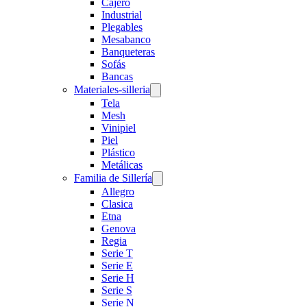
Cajero
Industrial
Plegables
Mesabanco
Banqueteras
Sofás
Bancas
Materiales-silleria
Tela
Mesh
Vinipiel
Piel
Plástico
Metálicas
Familia de Sillería
Allegro
Clasica
Etna
Genova
Regia
Serie T
Serie E
Serie H
Serie S
Serie N