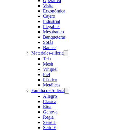
Operativa
Visita
Ergonómica
Cajero
Industrial
Plegables
Mesabanco
Banqueteras
Sofás
Bancas
Materiales-silleria
Tela
Mesh
Vinipiel
Piel
Plástico
Metálicas
Familia de Sillería
Allegro
Clasica
Etna
Genova
Regia
Serie T
Serie E