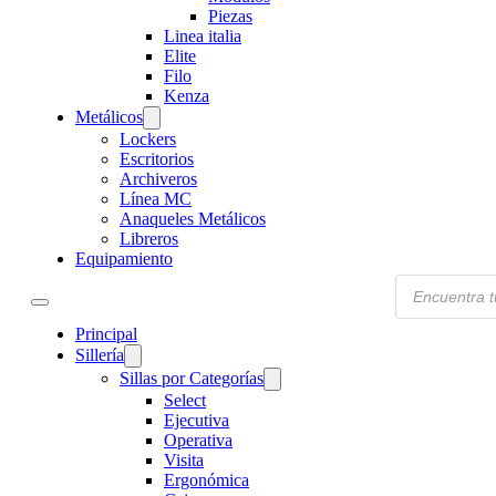
Piezas
Linea italia
Elite
Filo
Kenza
Metálicos
Lockers
Escritorios
Archiveros
Línea MC
Anaqueles Metálicos
Libreros
Equipamiento
Products
search
Principal
Sillería
Sillas por Categorías
Select
Ejecutiva
Operativa
Visita
Ergonómica