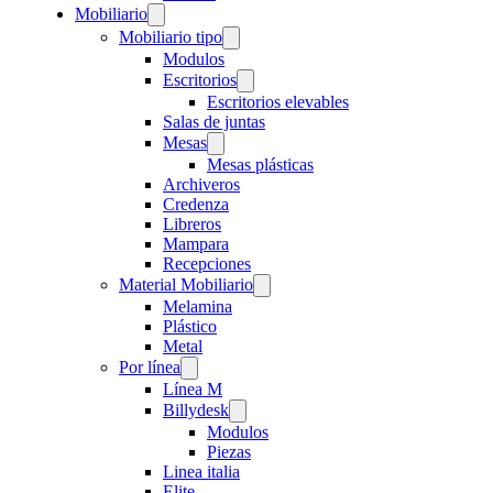
Mobiliario
Mobiliario tipo
Modulos
Escritorios
Escritorios elevables
Salas de juntas
Mesas
Mesas plásticas
Archiveros
Credenza
Libreros
Mampara
Recepciones
Material Mobiliario
Melamina
Plástico
Metal
Por línea
Línea M
Billydesk
Modulos
Piezas
Linea italia
Elite