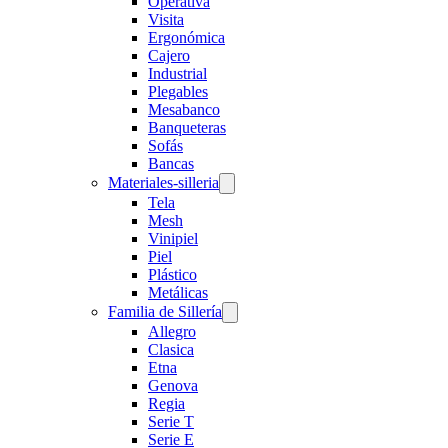
Operativa
Visita
Ergonómica
Cajero
Industrial
Plegables
Mesabanco
Banqueteras
Sofás
Bancas
Materiales-silleria
Tela
Mesh
Vinipiel
Piel
Plástico
Metálicas
Familia de Sillería
Allegro
Clasica
Etna
Genova
Regia
Serie T
Serie E