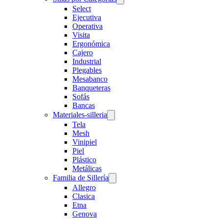
Select
Ejecutiva
Operativa
Visita
Ergonómica
Cajero
Industrial
Plegables
Mesabanco
Banqueteras
Sofás
Bancas
Materiales-silleria
Tela
Mesh
Vinipiel
Piel
Plástico
Metálicas
Familia de Sillería
Allegro
Clasica
Etna
Genova