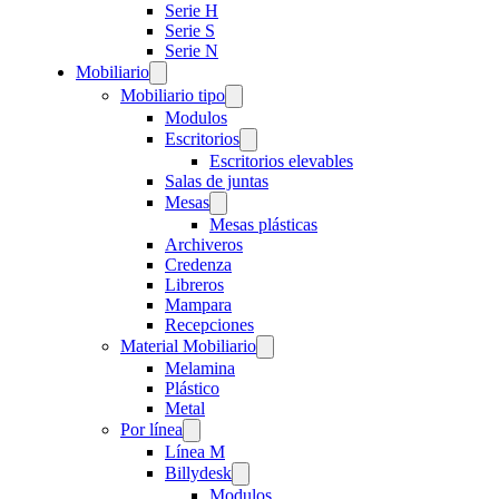
Serie H
Serie S
Serie N
Mobiliario
Mobiliario tipo
Modulos
Escritorios
Escritorios elevables
Salas de juntas
Mesas
Mesas plásticas
Archiveros
Credenza
Libreros
Mampara
Recepciones
Material Mobiliario
Melamina
Plástico
Metal
Por línea
Línea M
Billydesk
Modulos