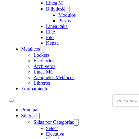
Línea M
Billydesk
Modulos
Piezas
Linea italia
Elite
Filo
Kenza
Metálicos
Lockers
Escritorios
Archiveros
Línea MC
Anaqueles Metálicos
Libreros
Equipamiento
Products
search
Principal
Sillería
Sillas por Categorías
Select
Ejecutiva