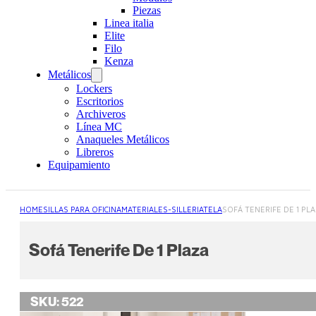
Piezas
Linea italia
Elite
Filo
Kenza
Metálicos
Lockers
Escritorios
Archiveros
Línea MC
Anaqueles Metálicos
Libreros
Equipamiento
HOME
SILLAS PARA OFICINA
MATERIALES-SILLERIA
TELA
SOFÁ TENERIFE DE 1 PL
Sofá Tenerife De 1 Plaza
SKU:
522