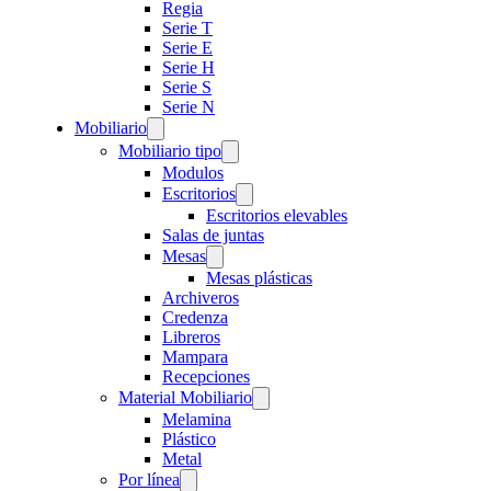
Regia
Serie T
Serie E
Serie H
Serie S
Serie N
Mobiliario
Mobiliario tipo
Modulos
Escritorios
Escritorios elevables
Salas de juntas
Mesas
Mesas plásticas
Archiveros
Credenza
Libreros
Mampara
Recepciones
Material Mobiliario
Melamina
Plástico
Metal
Por línea