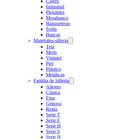
Cajero
Industrial
Plegables
Mesabanco
Banqueteras
Sofás
Bancas
Materiales-silleria
Tela
Mesh
Vinipiel
Piel
Plástico
Metálicas
Familia de Sillería
Allegro
Clasica
Etna
Genova
Regia
Serie T
Serie E
Serie H
Serie S
Serie N