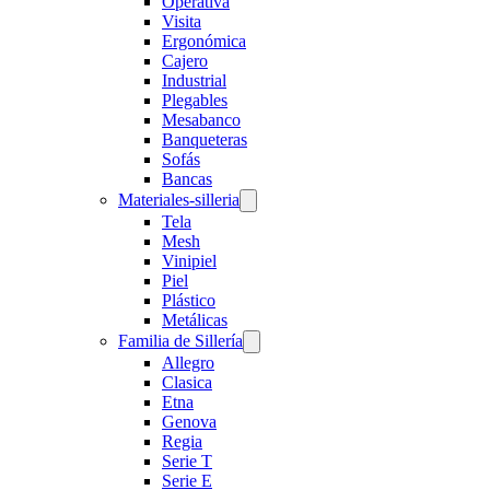
Operativa
Visita
Ergonómica
Cajero
Industrial
Plegables
Mesabanco
Banqueteras
Sofás
Bancas
Materiales-silleria
Tela
Mesh
Vinipiel
Piel
Plástico
Metálicas
Familia de Sillería
Allegro
Clasica
Etna
Genova
Regia
Serie T
Serie E