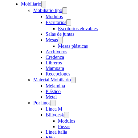
Mobiliario
Mobiliario tipo
Modulos
Escritorios
Escritorios elevables
Salas de juntas
Mesas
Mesas plásticas
Archiveros
Credenza
Libreros
Mampara
Recepciones
Material Mobiliario
Melamina
Plástico
Metal
Por línea
Línea M
Billydesk
Modulos
Piezas
Linea italia
Elite