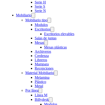
Serie H
Serie S
Serie N
Mobiliario
Mobiliario tipo
Modulos
Escritorios
Escritorios elevables
Salas de juntas
Mesas
Mesas plásticas
Archiveros
Credenza
Libreros
Mampara
Recepciones
Material Mobiliario
Melamina
Plástico
Metal
Por línea
Línea M
Billydesk
Modulos