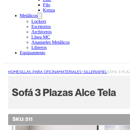
Filo
Kenza
Metálicos
Lockers
Escritorios
Archiveros
Línea MC
Anaqueles Metálicos
Libreros
Equipamiento
HOME
SILLAS PARA OFICINA
MATERIALES-SILLERIA
PIEL
SOFÁ 3 PLA
Sofá 3 Plazas Alce Tela
SKU:
511