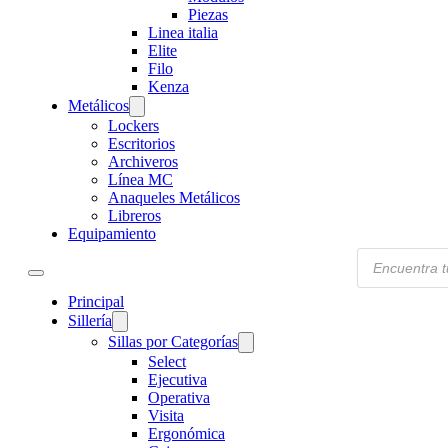
Piezas
Linea italia
Elite
Filo
Kenza
Metálicos
Lockers
Escritorios
Archiveros
Línea MC
Anaqueles Metálicos
Libreros
Equipamiento
Products
search
Principal
Sillería
Sillas por Categorías
Select
Ejecutiva
Operativa
Visita
Ergonómica