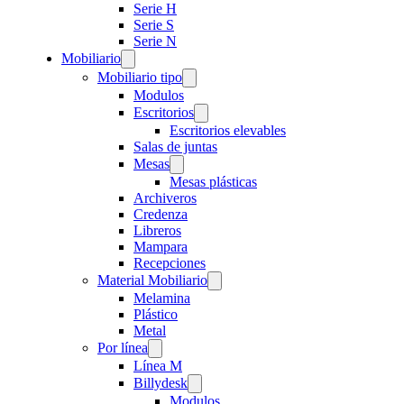
Serie H
Serie S
Serie N
Mobiliario
Mobiliario tipo
Modulos
Escritorios
Escritorios elevables
Salas de juntas
Mesas
Mesas plásticas
Archiveros
Credenza
Libreros
Mampara
Recepciones
Material Mobiliario
Melamina
Plástico
Metal
Por línea
Línea M
Billydesk
Modulos