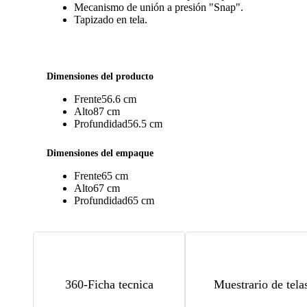
360-ST03
Stanley oxford
0
Mecanismo de unión a presión "Snap".
Tapizado en tela.
360-ST04
Stanley verde
0
Dimensiones del producto
360-ST05
Stanley oro
0
Frente
56.6 cm
Alto
87 cm
Profundidad
56.5 cm
360-STL01
Stella negro
0
Dimensiones del empaque
Frente
65 cm
360-STL02
Stella azul
0
Alto
67 cm
Profundidad
65 cm
360-AD11
Adisson camello
0
360-STL04
Stella oxford
0
360-Ficha tecnica
Muestrario de tela