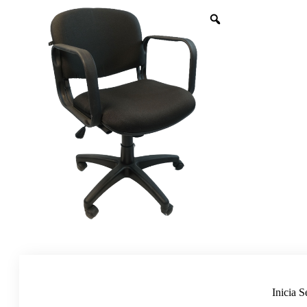
Inicia S