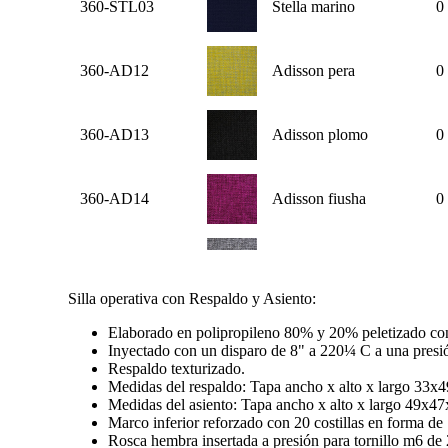
360-STL03
Stella marino
0
360-AD12
Adisson pera
0
360-AD13
Adisson plomo
0
360-AD14
Adisson fiusha
0
360-AD15
Adisson plata
0
Silla operativa con Respaldo y Asiento:
360-ST01
Stanley marino
0
Elaborado en polipropileno 80% y 20% peletizado con
Inyectado con un disparo de 8" a 220¼ C a una presión
Respaldo texturizado.
Medidas del respaldo: Tapa ancho x alto x largo 33x
360-ST02
Stanley ciruela
0
Medidas del asiento: Tapa ancho x alto x largo 49x4
Marco inferior reforzado con 20 costillas en forma de 
Rosca hembra insertada a presión para tornillo m6 de