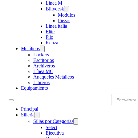
Línea M
Billydesk
Modulos
Piezas
Linea italia
Elite
Filo
Kenza
Metálicos
Lockers
Escritorios
Archiveros
Línea MC
Anaqueles Metálicos
Libreros
Equipamiento
Products
search
Principal
Sillería
Sillas por Categorías
Select
Ejecutiva