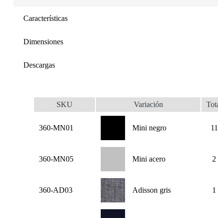
Características
Dimensiones
Descargas
SKU
Variación
Tot
360-MN01
Mini negro
11
360-MN05
Mini acero
2
360-AD03
Adisson gris
1