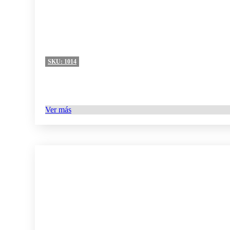
360-AD01
Adisson mango
0
360-AD02
Adisson plumbago
0
SKU:
1014
360-AD04
Adisson silver
0
360-AD05
Adisson orange
0
Ver más
360-AD06
Adisson mist
0
360-AD07
Adisson grey
0
360-AD08
Adisson rojo
0