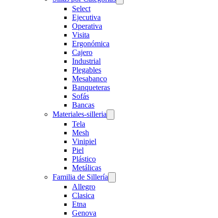
Select
Ejecutiva
Operativa
Visita
Ergonómica
Cajero
Industrial
Plegables
Mesabanco
Banqueteras
Sofás
Bancas
Materiales-silleria
Tela
Mesh
Vinipiel
Piel
Plástico
Metálicas
Familia de Sillería
Allegro
Clasica
Etna
Genova