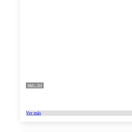
360-MN08
Mini rojo
0
360-MN09
Mini verde manzano
0
360-MN10
Mini coral
0
360-MN11
Mini amarillo
0
360-MN12
Mini pera
0
SKU:
355
360-MN13
Mini cereza
0
Ver más
360-MN14
Mini pizarra
0