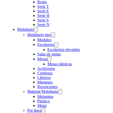
Regia
Serie T
Serie E
Serie H
Serie S
Serie N
Mobiliario
Mobiliario tipo
Modulos
Escritorios
Escritorios elevables
Salas de juntas
Mesas
Mesas plásticas
Archiveros
Credenza
Libreros
Mampara
Recepciones
Material Mobiliario
Melamina
Plástico
Metal
Por línea