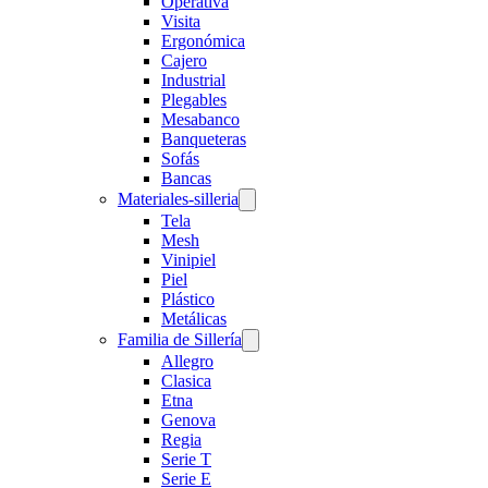
Operativa
Visita
Ergonómica
Cajero
Industrial
Plegables
Mesabanco
Banqueteras
Sofás
Bancas
Materiales-silleria
Tela
Mesh
Vinipiel
Piel
Plástico
Metálicas
Familia de Sillería
Allegro
Clasica
Etna
Genova
Regia
Serie T
Serie E