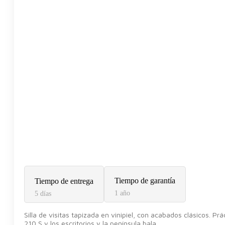
Tiempo de garantía
Tiempo de entrega
1 año
5 días
Silla de visitas tapizada en vinipiel, con acabados clásicos. Pr
210 S y los escritorios y la península bala.