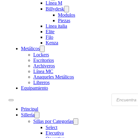
Línea M
Billydesk
Modulos
Piezas
Linea italia
Elite
Filo
Kenza
Metálicos
Lockers
Escritorios
Archiveros
Línea MC
Anaqueles Metálicos
Libreros
Equipamiento
Products
search
Principal
Sillería
Sillas por Categorías
Select
Ejecutiva