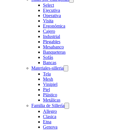
Select
Ejecutiva
Operativa
Visita
Ergonómica
Cajero
Industrial
Plegables
Mesabanco
Banqueteras
Sofás
Bancas
Materiales-silleria
Tela
Mesh
Vinipiel
Piel
Plástico
Metálicas
Familia de Sillería
Allegro
Clasica
Etna
Genova