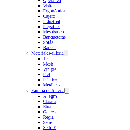
Operativa
Visita
Ergonómica
Cajero
Industrial
Plegables
Mesabanco
Banqueteras
Sofás
Bancas
Materiales-silleria
Tela
Mesh
Vinipiel
Piel
Plástico
Metálicas
Familia de Sillería
Allegro
Clasica
Etna
Genova
Regia
Serie T
Serie E