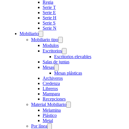
Regia
Serie T
Serie E
Serie H
Serie S
Serie N
Mobiliario
Mobiliario tipo
Modulos
Escritorios
Escritorios elevables
Salas de juntas
Mesas
Mesas plásticas
Archiveros
Credenza
Libreros
Mampara
Recepciones
Material Mobiliario
Melamina
Plástico
Metal
Por línea