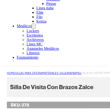
Piezas
Linea italia
Elite
Filo
Kenza
Metálicos
Lockers
Escritorios
Archiveros
Línea MC
Anaqueles Metálicos
Libreros
Equipamiento
HOME
SILLAS PARA OFICINA
MATERIALES-SILLERIA
VINIPIEL
SILLA DE VISITA CON
Silla De Visita Con Brazos Zalce
SKU:
378