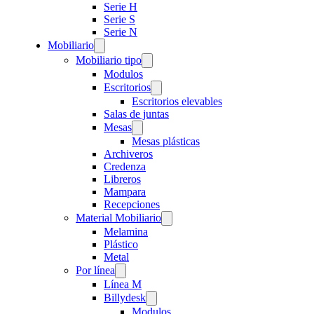
Serie H
Serie S
Serie N
Mobiliario
Mobiliario tipo
Modulos
Escritorios
Escritorios elevables
Salas de juntas
Mesas
Mesas plásticas
Archiveros
Credenza
Libreros
Mampara
Recepciones
Material Mobiliario
Melamina
Plástico
Metal
Por línea
Línea M
Billydesk
Modulos