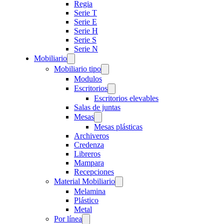
Regia
Serie T
Serie E
Serie H
Serie S
Serie N
Mobiliario
Mobiliario tipo
Modulos
Escritorios
Escritorios elevables
Salas de juntas
Mesas
Mesas plásticas
Archiveros
Credenza
Libreros
Mampara
Recepciones
Material Mobiliario
Melamina
Plástico
Metal
Por línea