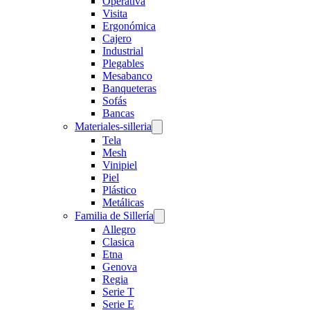
Operativa
Visita
Ergonómica
Cajero
Industrial
Plegables
Mesabanco
Banqueteras
Sofás
Bancas
Materiales-silleria
Tela
Mesh
Vinipiel
Piel
Plástico
Metálicas
Familia de Sillería
Allegro
Clasica
Etna
Genova
Regia
Serie T
Serie E