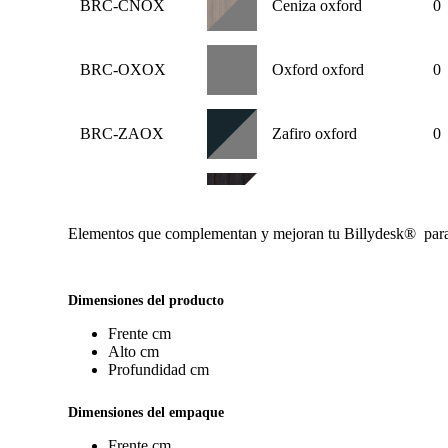
BRC-CNOX
Ceniza oxford
0
BRC-OXOX
Oxford oxford
0
BRC-ZAOX
Zafiro oxford
0
BRC-AHBL
Anahuac blanco
0
Elementos que complementan y mejoran tu Billydesk® para o
BRC-MNBL
Monarca blanco
0
Dimensiones del producto
BRC-EPBL
Encino polar blanco
0
Frente
cm
Alto
cm
Profundidad
cm
BRC-BLBL
Blanco blanco
0
Dimensiones del empaque
Frente
cm