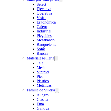
Select
Ejecutiva
Operativa
Visita
Ergonómica
Cajero
Industrial
Plegables
Mesabanco
Banqueteras
Sofás
Bancas
Materiales-silleria
Tela
Mesh
Vinipiel
Piel
Plástico
Metálicas
Familia de Sillería
Allegro
Clasica
Etna
Genova