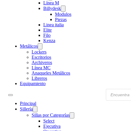
Línea M
Billydesk
Modulos
Piezas
Linea italia
Elite
Filo
Kenza
Metálicos
Lockers
Escritorios
Archiveros
Línea MC
Anaqueles Metálicos
Libreros
Equipamiento
Products
search
Principal
Sillería
Sillas por Categorías
Select
Ejecutiva