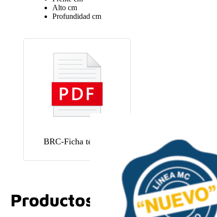
BRC-CNBL
Ceniza blanco
0
Alto
cm
Profundidad
cm
BRC-OXBL
Oxford blanco
0
BRC-ZABL
Zafiro blanco
0
BRC-Ficha técnica
Productos Relacionados