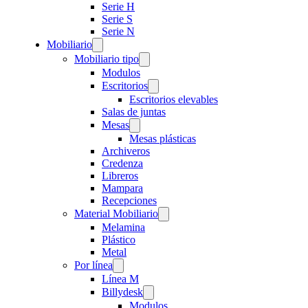
Serie H
Serie S
Serie N
Mobiliario
Mobiliario tipo
Modulos
Escritorios
Escritorios elevables
Salas de juntas
Mesas
Mesas plásticas
Archiveros
Credenza
Libreros
Mampara
Recepciones
Material Mobiliario
Melamina
Plástico
Metal
Por línea
Línea M
Billydesk
Modulos