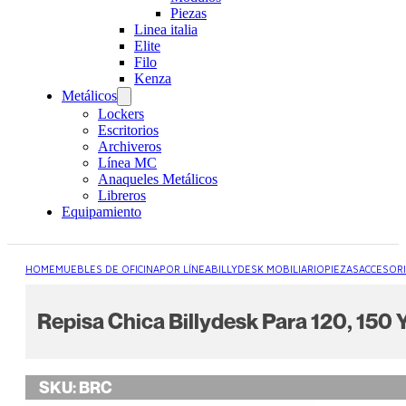
Piezas
Linea italia
Elite
Filo
Kenza
Metálicos
Lockers
Escritorios
Archiveros
Línea MC
Anaqueles Metálicos
Libreros
Equipamiento
HOME
MUEBLES DE OFICINA
POR LÍNEA
BILLYDESK MOBILIARIO
PIEZAS
ACCESOR
Repisa Chica Billydesk Para 120, 150 
SKU:
BRC