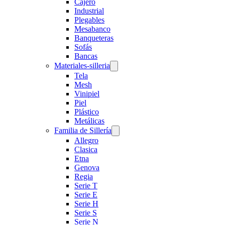
Cajero
Industrial
Plegables
Mesabanco
Banqueteras
Sofás
Bancas
Materiales-silleria
Tela
Mesh
Vinipiel
Piel
Plástico
Metálicas
Familia de Sillería
Allegro
Clasica
Etna
Genova
Regia
Serie T
Serie E
Serie H
Serie S
Serie N