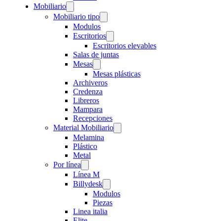
Mobiliario
Mobiliario tipo
Modulos
Escritorios
Escritorios elevables
Salas de juntas
Mesas
Mesas plásticas
Archiveros
Credenza
Libreros
Mampara
Recepciones
Material Mobiliario
Melamina
Plástico
Metal
Por línea
Línea M
Billydesk
Modulos
Piezas
Linea italia
Elite