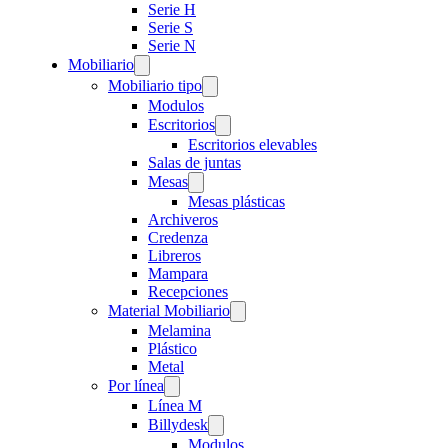
Serie H
Serie S
Serie N
Mobiliario
Mobiliario tipo
Modulos
Escritorios
Escritorios elevables
Salas de juntas
Mesas
Mesas plásticas
Archiveros
Credenza
Libreros
Mampara
Recepciones
Material Mobiliario
Melamina
Plástico
Metal
Por línea
Línea M
Billydesk
Modulos