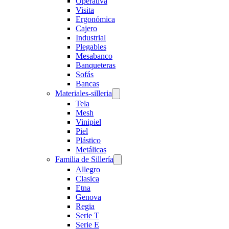
Operativa
Visita
Ergonómica
Cajero
Industrial
Plegables
Mesabanco
Banqueteras
Sofás
Bancas
Materiales-silleria
Tela
Mesh
Vinipiel
Piel
Plástico
Metálicas
Familia de Sillería
Allegro
Clasica
Etna
Genova
Regia
Serie T
Serie E