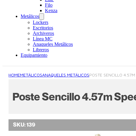
Filo
Kenza
Metálicos
Lockers
Escritorios
Archiveros
Línea MC
Anaqueles Metálicos
Libreros
Equipamiento
HOME
METÁLICOS
ANAQUELES METÁLICOS
POSTE SENCILLO 4.57M
Poste Sencillo 4.57m Spe
SKU:
139