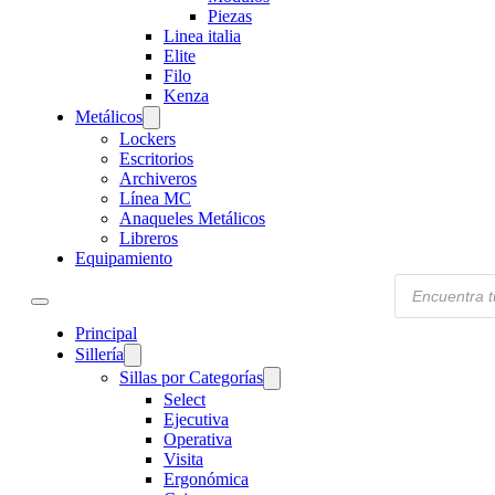
Piezas
Linea italia
Elite
Filo
Kenza
Metálicos
Lockers
Escritorios
Archiveros
Línea MC
Anaqueles Metálicos
Libreros
Equipamiento
Products
search
Principal
Sillería
Sillas por Categorías
Select
Ejecutiva
Operativa
Visita
Ergonómica