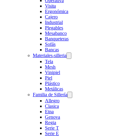
Operativa
Visita
Ergonómica
Cajero
Industrial
Plegables
Mesabanco
Banqueteras
Sofás
Bancas
Materiales-silleria
Tela
Mesh
Vinipiel
Piel
Plástico
Metálicas
Familia de Sillería
Allegro
Clasica
Etna
Genova
Regia
Serie T
Serie E