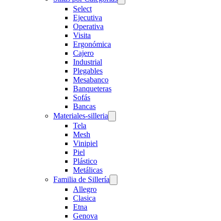
Select
Ejecutiva
Operativa
Visita
Ergonómica
Cajero
Industrial
Plegables
Mesabanco
Banqueteras
Sofás
Bancas
Materiales-silleria
Tela
Mesh
Vinipiel
Piel
Plástico
Metálicas
Familia de Sillería
Allegro
Clasica
Etna
Genova