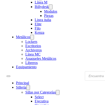
Línea M
Billydesk
Modulos
Piezas
Linea italia
Elite
Filo
Kenza
Metálicos
Lockers
Escritorios
Archiveros
Línea MC
Anaqueles Metálicos
Libreros
Equipamiento
Products
search
Principal
Sillería
Sillas por Categorías
Select
Ejecutiva