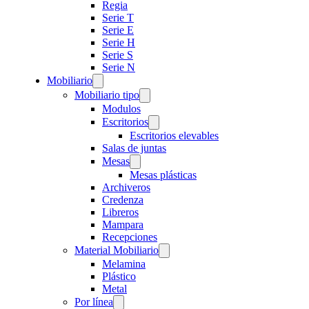
Regia
Serie T
Serie E
Serie H
Serie S
Serie N
Mobiliario
Mobiliario tipo
Modulos
Escritorios
Escritorios elevables
Salas de juntas
Mesas
Mesas plásticas
Archiveros
Credenza
Libreros
Mampara
Recepciones
Material Mobiliario
Melamina
Plástico
Metal
Por línea