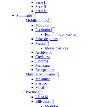
Serie H
Serie S
Serie N
Mobiliario
Mobiliario tipo
Modulos
Escritorios
Escritorios elevables
Salas de juntas
Mesas
Mesas plásticas
Archiveros
Credenza
Libreros
Mampara
Recepciones
Material Mobiliario
Melamina
Plástico
Metal
Por línea
Línea M
Billydesk
Modulos