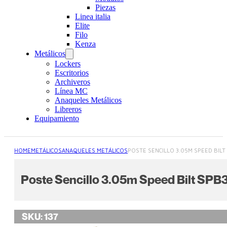
Piezas
Linea italia
Elite
Filo
Kenza
Metálicos
Lockers
Escritorios
Archiveros
Línea MC
Anaqueles Metálicos
Libreros
Equipamiento
HOME
METÁLICOS
ANAQUELES METÁLICOS
POSTE SENCILLO 3.05M SPEED BILT
Poste Sencillo 3.05m Speed Bilt SP
SKU:
137