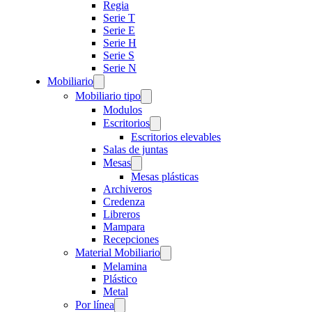
Regia
Serie T
Serie E
Serie H
Serie S
Serie N
Mobiliario
Mobiliario tipo
Modulos
Escritorios
Escritorios elevables
Salas de juntas
Mesas
Mesas plásticas
Archiveros
Credenza
Libreros
Mampara
Recepciones
Material Mobiliario
Melamina
Plástico
Metal
Por línea