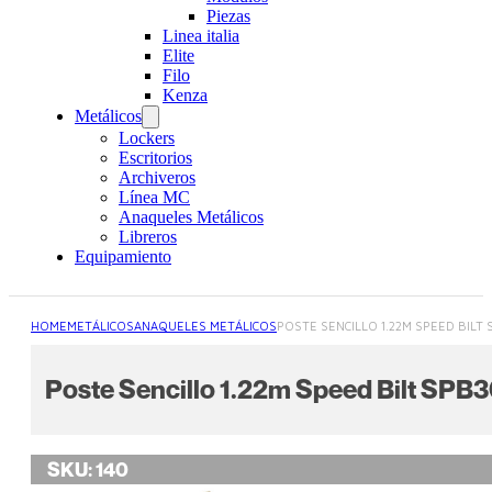
Piezas
Linea italia
Elite
Filo
Kenza
Metálicos
Lockers
Escritorios
Archiveros
Línea MC
Anaqueles Metálicos
Libreros
Equipamiento
HOME
METÁLICOS
ANAQUELES METÁLICOS
POSTE SENCILLO 1.22M SPEED BILT
Poste Sencillo 1.22m Speed Bilt SP
SKU:
140