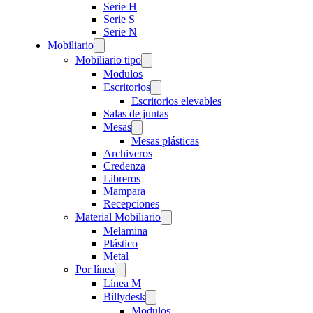
Serie H
Serie S
Serie N
Mobiliario
Mobiliario tipo
Modulos
Escritorios
Escritorios elevables
Salas de juntas
Mesas
Mesas plásticas
Archiveros
Credenza
Libreros
Mampara
Recepciones
Material Mobiliario
Melamina
Plástico
Metal
Por línea
Línea M
Billydesk
Modulos