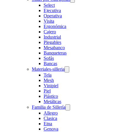
Select
Ejecutiva
Operativa
Visita
Ergonómica
Cajero
Industrial
Plegables
Mesabanco
Banqueteras
Sofás
Bancas
Materiales-silleria
Tela
Mesh
Vinipiel
Piel
Plástico
Metálicas
Familia de Sillería
Allegro
Clasica
Etna
Genova