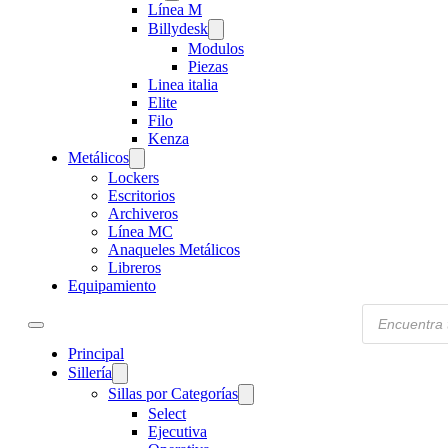
Línea M
Billydesk
Modulos
Piezas
Linea italia
Elite
Filo
Kenza
Metálicos
Lockers
Escritorios
Archiveros
Línea MC
Anaqueles Metálicos
Libreros
Equipamiento
Products
search
Principal
Sillería
Sillas por Categorías
Select
Ejecutiva