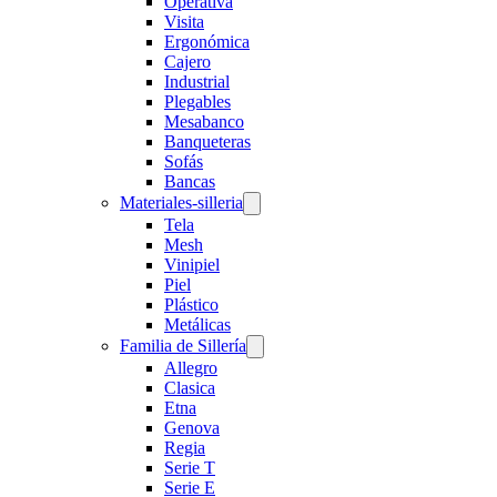
Operativa
Visita
Ergonómica
Cajero
Industrial
Plegables
Mesabanco
Banqueteras
Sofás
Bancas
Materiales-silleria
Tela
Mesh
Vinipiel
Piel
Plástico
Metálicas
Familia de Sillería
Allegro
Clasica
Etna
Genova
Regia
Serie T
Serie E