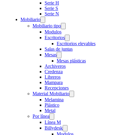
Serie H
Serie S
Serie N
Mobiliario
Mobiliario tipo
Modulos
Escritorios
Escritorios elevables
Salas de juntas
Mesas
Mesas plásticas
Archiveros
Credenza
Libreros
Mampara
Recepciones
Material Mobiliario
Melamina
Plástico
Metal
Por línea
Línea M
Billydesk
Modulos