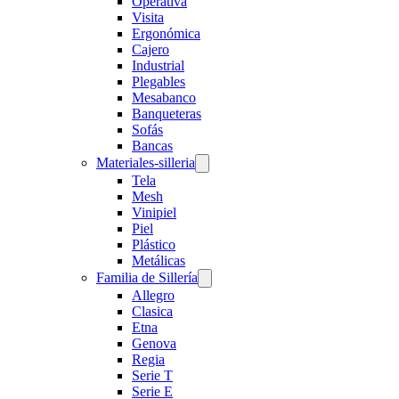
Operativa
Visita
Ergonómica
Cajero
Industrial
Plegables
Mesabanco
Banqueteras
Sofás
Bancas
Materiales-silleria
Tela
Mesh
Vinipiel
Piel
Plástico
Metálicas
Familia de Sillería
Allegro
Clasica
Etna
Genova
Regia
Serie T
Serie E