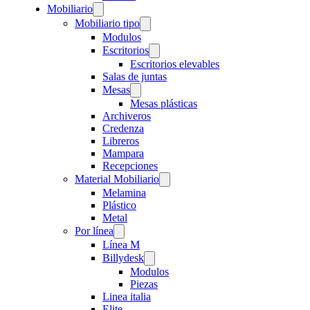
Mobiliario
Mobiliario tipo
Modulos
Escritorios
Escritorios elevables
Salas de juntas
Mesas
Mesas plásticas
Archiveros
Credenza
Libreros
Mampara
Recepciones
Material Mobiliario
Melamina
Plástico
Metal
Por línea
Línea M
Billydesk
Modulos
Piezas
Linea italia
Elite