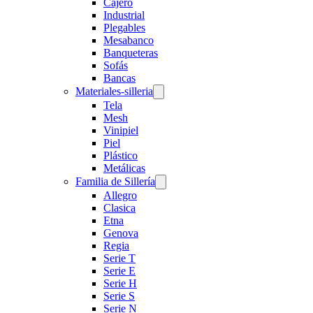
Cajero
Industrial
Plegables
Mesabanco
Banqueteras
Sofás
Bancas
Materiales-silleria
Tela
Mesh
Vinipiel
Piel
Plástico
Metálicas
Familia de Sillería
Allegro
Clasica
Etna
Genova
Regia
Serie T
Serie E
Serie H
Serie S
Serie N