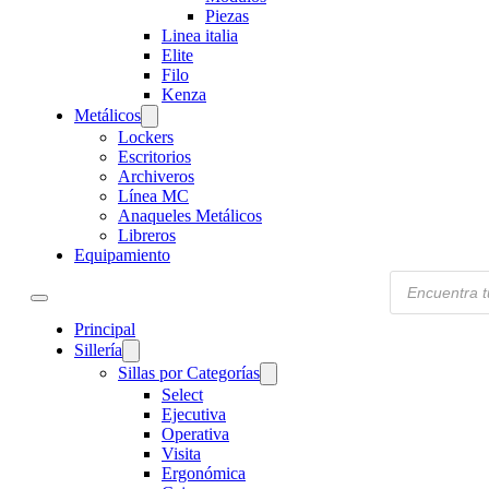
Piezas
Linea italia
Elite
Filo
Kenza
Metálicos
Lockers
Escritorios
Archiveros
Línea MC
Anaqueles Metálicos
Libreros
Equipamiento
Products
search
Principal
Sillería
Sillas por Categorías
Select
Ejecutiva
Operativa
Visita
Ergonómica