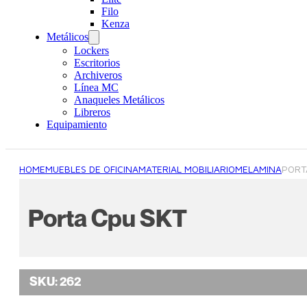
Filo
Kenza
Metálicos
Lockers
Escritorios
Archiveros
Línea MC
Anaqueles Metálicos
Libreros
Equipamiento
HOME
MUEBLES DE OFICINA
MATERIAL MOBILIARIO
MELAMINA
PORT
Porta Cpu SKT
SKU:
262