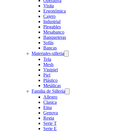
Operativa
Visita
Ergonómica
Cajero
Industrial
Plegables
Mesabanco
Banqueteras
Sofás
Bancas
Materiales-silleria
Tela
Mesh
Vinipiel
Piel
Plástico
Metálicas
Familia de Sillería
Allegro
Clasica
Etna
Genova
Regia
Serie T
Serie E