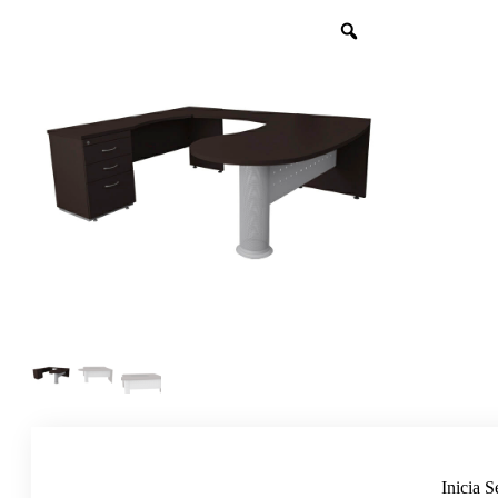
Inicia S