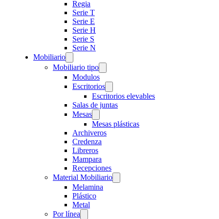
Regia
Serie T
Serie E
Serie H
Serie S
Serie N
Mobiliario
Mobiliario tipo
Modulos
Escritorios
Escritorios elevables
Salas de juntas
Mesas
Mesas plásticas
Archiveros
Credenza
Libreros
Mampara
Recepciones
Material Mobiliario
Melamina
Plástico
Metal
Por línea