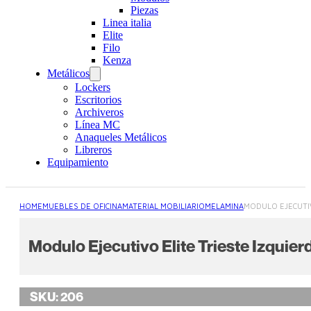
Piezas
Linea italia
Elite
Filo
Kenza
Metálicos
Lockers
Escritorios
Archiveros
Línea MC
Anaqueles Metálicos
Libreros
Equipamiento
HOME
MUEBLES DE OFICINA
MATERIAL MOBILIARIO
MELAMINA
MODULO EJECUTIV
Modulo Ejecutivo Elite Trieste Izquier
SKU:
206