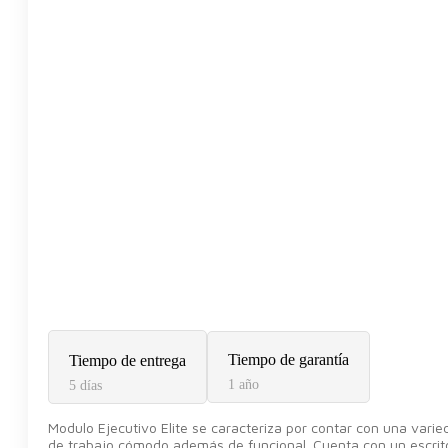
Tiempo de garantía
Tiempo de entrega
1 año
5 días
Modulo Ejecutivo Elite se caracteriza por contar con una vari
de trabajo cómodo además de funcional. Cuenta con un escritor