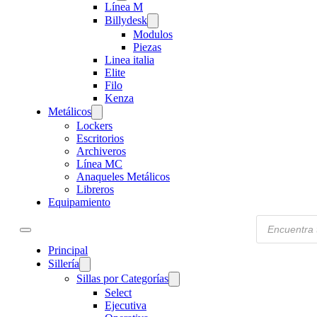
Línea M
Billydesk
Modulos
Piezas
Linea italia
Elite
Filo
Kenza
Metálicos
Lockers
Escritorios
Archiveros
Línea MC
Anaqueles Metálicos
Libreros
Equipamiento
Products
search
Principal
Sillería
Sillas por Categorías
Select
Ejecutiva