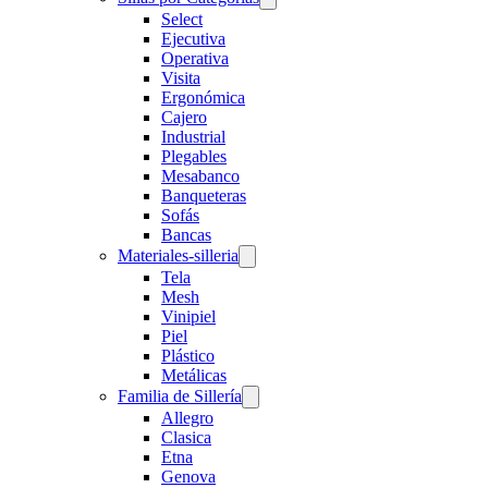
Select
Ejecutiva
Operativa
Visita
Ergonómica
Cajero
Industrial
Plegables
Mesabanco
Banqueteras
Sofás
Bancas
Materiales-silleria
Tela
Mesh
Vinipiel
Piel
Plástico
Metálicas
Familia de Sillería
Allegro
Clasica
Etna
Genova