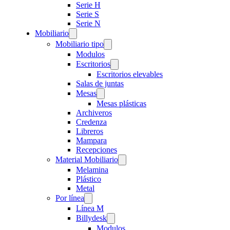
Serie H
Serie S
Serie N
Mobiliario
Mobiliario tipo
Modulos
Escritorios
Escritorios elevables
Salas de juntas
Mesas
Mesas plásticas
Archiveros
Credenza
Libreros
Mampara
Recepciones
Material Mobiliario
Melamina
Plástico
Metal
Por línea
Línea M
Billydesk
Modulos