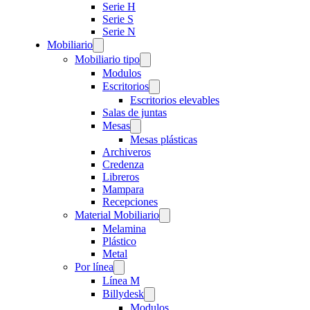
Serie H
Serie S
Serie N
Mobiliario
Mobiliario tipo
Modulos
Escritorios
Escritorios elevables
Salas de juntas
Mesas
Mesas plásticas
Archiveros
Credenza
Libreros
Mampara
Recepciones
Material Mobiliario
Melamina
Plástico
Metal
Por línea
Línea M
Billydesk
Modulos