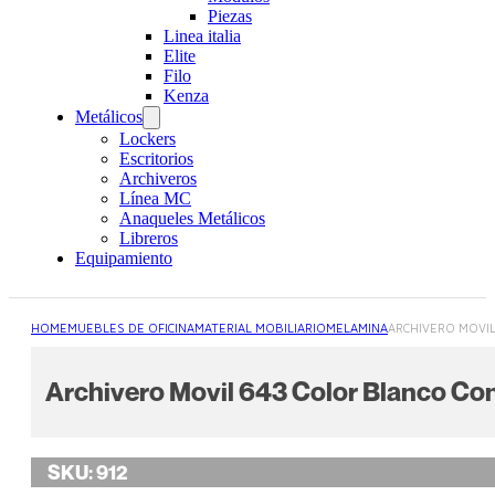
Piezas
Linea italia
Elite
Filo
Kenza
Metálicos
Lockers
Escritorios
Archiveros
Línea MC
Anaqueles Metálicos
Libreros
Equipamiento
HOME
MUEBLES DE OFICINA
MATERIAL MOBILIARIO
MELAMINA
ARCHIVERO MOVIL
Archivero Movil 643 Color Blanco Co
SKU:
912