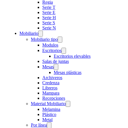
Regia
Serie T
Serie E
Serie H
Serie S
Serie N
Mobiliario
Mobiliario tipo
Modulos
Escritorios
Escritorios elevables
Salas de juntas
Mesas
Mesas plásticas
Archiveros
Credenza
Libreros
Mampara
Recepciones
Material Mobiliario
Melamina
Plástico
Metal
Por línea