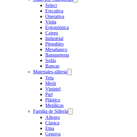
Select
Ejecutiva
Operativa
Visita
Ergonómica
Cajero
Industrial
Plegables
Mesabanco
Banqueteras
Sofás
Bancas
Materiales-silleria
Tela
Mesh
Vinipiel
Piel
Plástico
Metálicas
Familia de Sillería
Allegro
Clasica
Etna
Genova