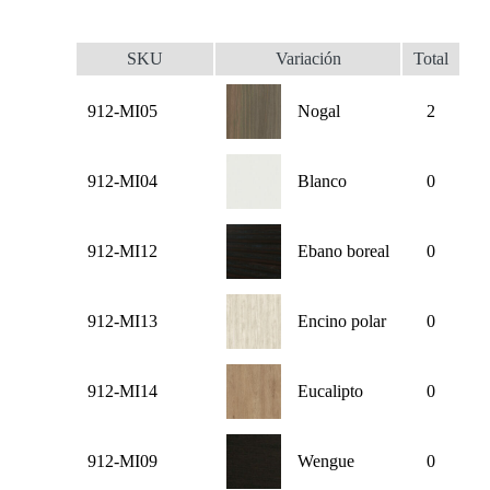
SKU
Variación
Total
912-MI05
Nogal
2
912-MI04
Blanco
0
912-MI12
Ebano boreal
0
912-MI13
Encino polar
0
912-MI14
Eucalipto
0
912-MI09
Wengue
0