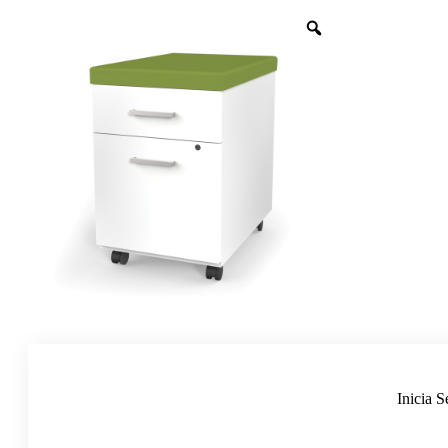
Inicia S