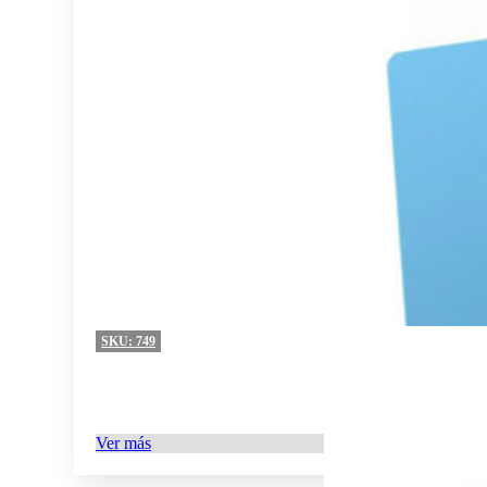
SKU:
749
Ver más