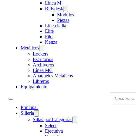
Línea M
Billydesk
Modulos
Piezas
Linea italia
Elite
Filo
Kenza
Metálicos
Lockers
Escritorios
Archiveros
Línea MC
Anaqueles Metálicos
Libreros
Equipamiento
Products
search
Principal
Sillería
Sillas por Categorías
Select
Ejecutiva