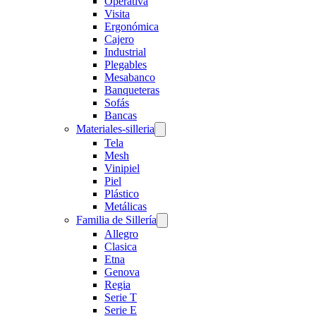
Operativa
Visita
Ergonómica
Cajero
Industrial
Plegables
Mesabanco
Banqueteras
Sofás
Bancas
Materiales-silleria
Tela
Mesh
Vinipiel
Piel
Plástico
Metálicas
Familia de Sillería
Allegro
Clasica
Etna
Genova
Regia
Serie T
Serie E