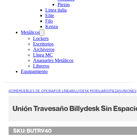
Piezas
Linea italia
Elite
Filo
Kenza
Metálicos
Lockers
Escritorios
Archiveros
Línea MC
Anaqueles Metálicos
Libreros
Equipamiento
HOME
MUEBLES DE OFICINA
POR LÍNEA
BILLYDESK MOBILIARIO
PIEZAS
UNIONES
Unión Travesaño Billydesk Sin Espaci
SKU:
BUTRV40