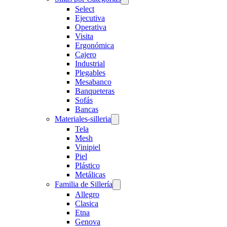
Select
Ejecutiva
Operativa
Visita
Ergonómica
Cajero
Industrial
Plegables
Mesabanco
Banqueteras
Sofás
Bancas
Materiales-silleria
Tela
Mesh
Vinipiel
Piel
Plástico
Metálicas
Familia de Sillería
Allegro
Clasica
Etna
Genova