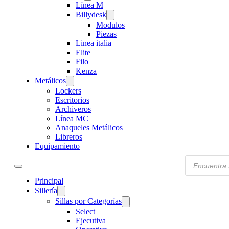
Línea M
Billydesk
Modulos
Piezas
Linea italia
Elite
Filo
Kenza
Metálicos
Lockers
Escritorios
Archiveros
Línea MC
Anaqueles Metálicos
Libreros
Equipamiento
Products
search
Principal
Sillería
Sillas por Categorías
Select
Ejecutiva