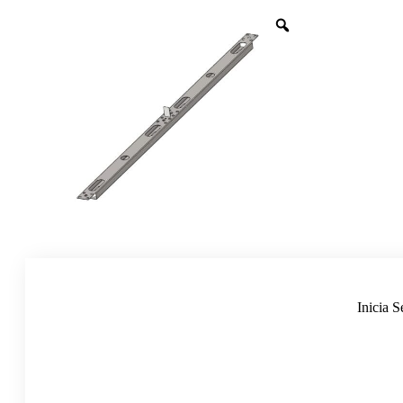
Inicia S