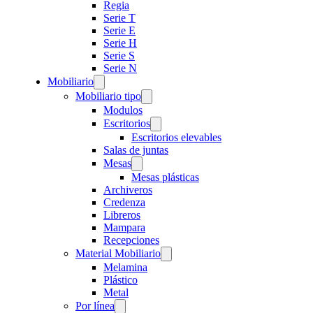
Regia
Serie T
Serie E
Serie H
Serie S
Serie N
Mobiliario
Mobiliario tipo
Modulos
Escritorios
Escritorios elevables
Salas de juntas
Mesas
Mesas plásticas
Archiveros
Credenza
Libreros
Mampara
Recepciones
Material Mobiliario
Melamina
Plástico
Metal
Por línea