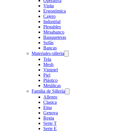
Operativa
Visita
Ergonómica
Cajero
Industrial
Plegables
Mesabanco
Banqueteras
Sofás
Bancas
Materiales-silleria
Tela
Mesh
Vinipiel
Piel
Plástico
Metálicas
Familia de Sillería
Allegro
Clasica
Etna
Genova
Regia
Serie T
Serie E