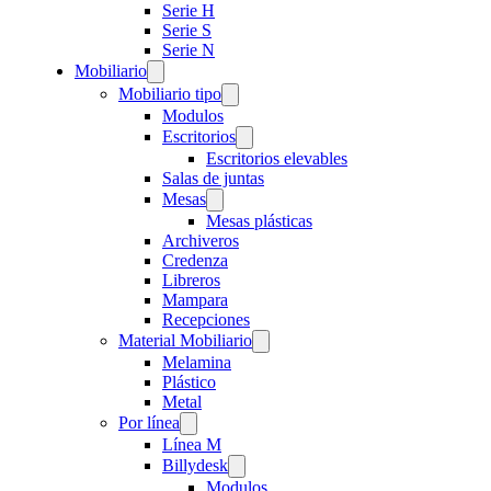
Serie H
Serie S
Serie N
Mobiliario
Mobiliario tipo
Modulos
Escritorios
Escritorios elevables
Salas de juntas
Mesas
Mesas plásticas
Archiveros
Credenza
Libreros
Mampara
Recepciones
Material Mobiliario
Melamina
Plástico
Metal
Por línea
Línea M
Billydesk
Modulos