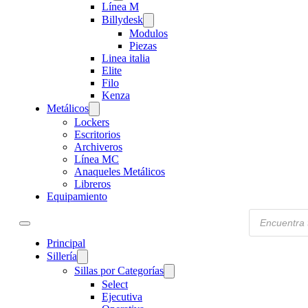
Línea M
Billydesk
Modulos
Piezas
Linea italia
Elite
Filo
Kenza
Metálicos
Lockers
Escritorios
Archiveros
Línea MC
Anaqueles Metálicos
Libreros
Equipamiento
Products
search
Principal
Sillería
Sillas por Categorías
Select
Ejecutiva