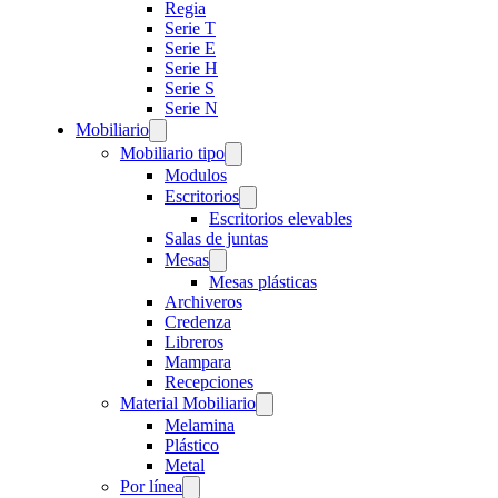
Regia
Serie T
Serie E
Serie H
Serie S
Serie N
Mobiliario
Mobiliario tipo
Modulos
Escritorios
Escritorios elevables
Salas de juntas
Mesas
Mesas plásticas
Archiveros
Credenza
Libreros
Mampara
Recepciones
Material Mobiliario
Melamina
Plástico
Metal
Por línea