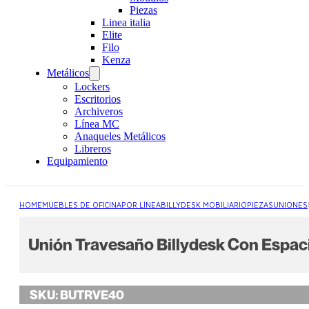
Piezas
Linea italia
Elite
Filo
Kenza
Metálicos
Lockers
Escritorios
Archiveros
Línea MC
Anaqueles Metálicos
Libreros
Equipamiento
HOME
MUEBLES DE OFICINA
POR LÍNEA
BILLYDESK MOBILIARIO
PIEZAS
UNIONES
Unión Travesaño Billydesk Con Espac
SKU:
BUTRVE40