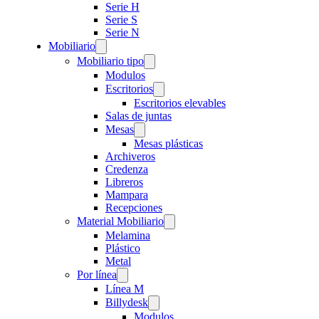
Serie H
Serie S
Serie N
Mobiliario
Mobiliario tipo
Modulos
Escritorios
Escritorios elevables
Salas de juntas
Mesas
Mesas plásticas
Archiveros
Credenza
Libreros
Mampara
Recepciones
Material Mobiliario
Melamina
Plástico
Metal
Por línea
Línea M
Billydesk
Modulos