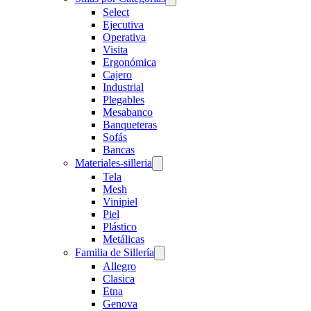
Select
Ejecutiva
Operativa
Visita
Ergonómica
Cajero
Industrial
Plegables
Mesabanco
Banqueteras
Sofás
Bancas
Materiales-silleria
Tela
Mesh
Vinipiel
Piel
Plástico
Metálicas
Familia de Sillería
Allegro
Clasica
Etna
Genova