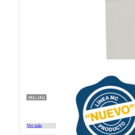
SKU:
1452
Ver más