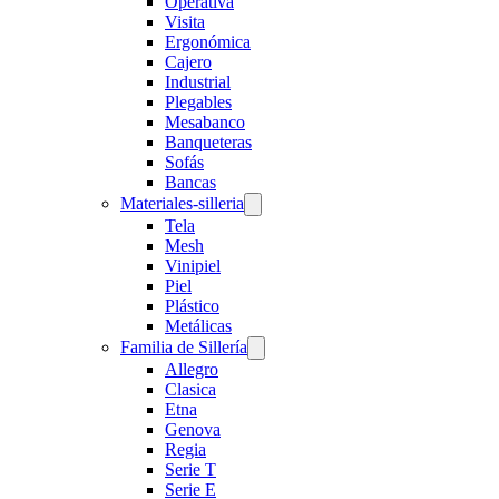
Operativa
Visita
Ergonómica
Cajero
Industrial
Plegables
Mesabanco
Banqueteras
Sofás
Bancas
Materiales-silleria
Tela
Mesh
Vinipiel
Piel
Plástico
Metálicas
Familia de Sillería
Allegro
Clasica
Etna
Genova
Regia
Serie T
Serie E