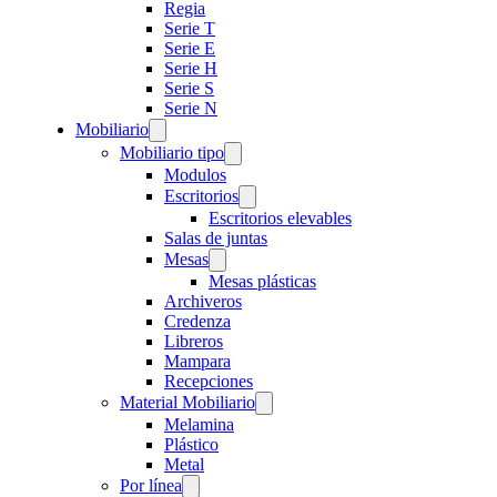
Regia
Serie T
Serie E
Serie H
Serie S
Serie N
Mobiliario
Mobiliario tipo
Modulos
Escritorios
Escritorios elevables
Salas de juntas
Mesas
Mesas plásticas
Archiveros
Credenza
Libreros
Mampara
Recepciones
Material Mobiliario
Melamina
Plástico
Metal
Por línea