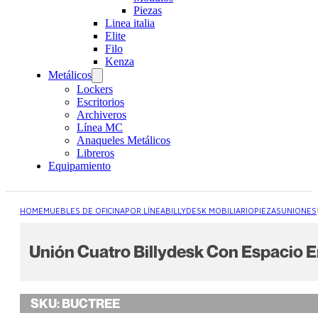
Piezas
Linea italia
Elite
Filo
Kenza
Metálicos
Lockers
Escritorios
Archiveros
Línea MC
Anaqueles Metálicos
Libreros
Equipamiento
HOME
MUEBLES DE OFICINA
POR LÍNEA
BILLYDESK MOBILIARIO
PIEZAS
UNIONES
Unión Cuatro Billydesk Con Espacio E
SKU:
BUCTREE