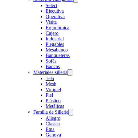
Select
Ejecutiva
Operativa
Visita
Ergonómica
Cajero
Industrial
Plegables
Mesabanco
Banqueteras
Sofás
Bancas
Materiales-silleria
Tela
Mesh
Vinipiel
Piel
Plástico
Metálicas
Familia de Sillería
Allegro
Clasica
Etna
Genova