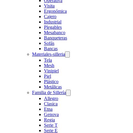
Operativa
Visita
Ergonómica
Cajero
Industrial
Plegables
Mesabanco
Banqueteras
Sofás
Bancas
Materiales-silleria
Tela
Mesh
Vinipiel
Piel
Plástico
Metálicas
Familia de Sillería
Allegro
Clasica
Etna
Genova
Regia
Serie T
Serie E