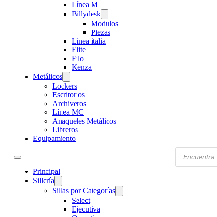
Línea M
Billydesk
Modulos
Piezas
Linea italia
Elite
Filo
Kenza
Metálicos
Lockers
Escritorios
Archiveros
Línea MC
Anaqueles Metálicos
Libreros
Equipamiento
Products
search
Principal
Sillería
Sillas por Categorías
Select
Ejecutiva