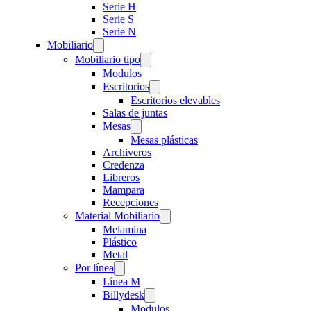
Serie H
Serie S
Serie N
Mobiliario
Mobiliario tipo
Modulos
Escritorios
Escritorios elevables
Salas de juntas
Mesas
Mesas plásticas
Archiveros
Credenza
Libreros
Mampara
Recepciones
Material Mobiliario
Melamina
Plástico
Metal
Por línea
Línea M
Billydesk
Modulos