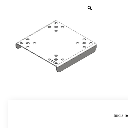
Inicia S