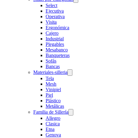
Select
Ejecutiva
Operativa
Visita
Ergonómica
Cajero
Industrial
Plegables
Mesabanco
Banqueteras
Sofás
Bancas
Materiales-silleria
Tela
Mesh
Vinipiel
Piel
Plástico
Metálicas
Familia de Sillería
Allegro
Clasica
Etna
Genova