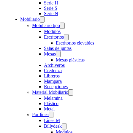
Serie H
Serie S
Serie N
Mobiliario
Mobiliario tipo
Modulos
Escritorios
Escritorios elevables
Salas de juntas
Mesas
Mesas plásticas
Archiveros
Credenza
Libreros
Mampara
Recepciones
Material Mobiliario
Melamina
Plástico
Metal
Por línea
Línea M
Billydesk
Modulos