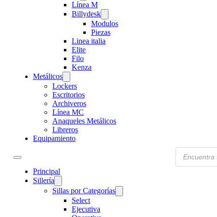
Línea M
Billydesk
Modulos
Piezas
Linea italia
Elite
Filo
Kenza
Metálicos
Lockers
Escritorios
Archiveros
Línea MC
Anaqueles Metálicos
Libreros
Equipamiento
Products
search
Principal
Sillería
Sillas por Categorías
Select
Ejecutiva