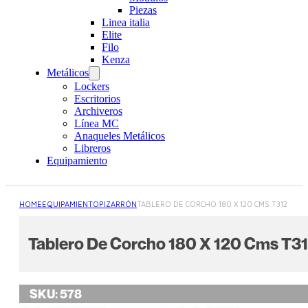
Piezas
Linea italia
Elite
Filo
Kenza
Metálicos
Lockers
Escritorios
Archiveros
Línea MC
Anaqueles Metálicos
Libreros
Equipamiento
HOME
EQUIPAMIENTO
PIZARRÓN
TABLERO DE CORCHO 180 X 120 CMS T312
Tablero De Corcho 180 X 120 Cms T3
SKU:
578