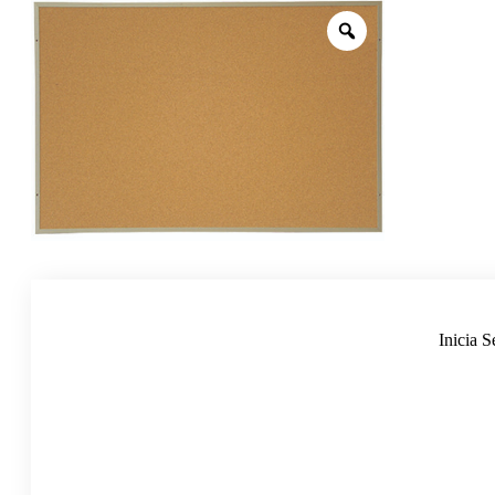
Inicia S