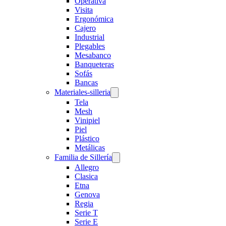
Operativa
Visita
Ergonómica
Cajero
Industrial
Plegables
Mesabanco
Banqueteras
Sofás
Bancas
Materiales-silleria
Tela
Mesh
Vinipiel
Piel
Plástico
Metálicas
Familia de Sillería
Allegro
Clasica
Etna
Genova
Regia
Serie T
Serie E