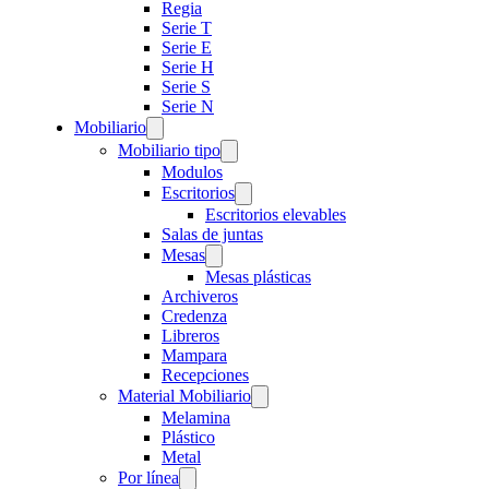
Regia
Serie T
Serie E
Serie H
Serie S
Serie N
Mobiliario
Mobiliario tipo
Modulos
Escritorios
Escritorios elevables
Salas de juntas
Mesas
Mesas plásticas
Archiveros
Credenza
Libreros
Mampara
Recepciones
Material Mobiliario
Melamina
Plástico
Metal
Por línea