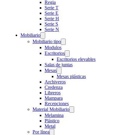
Regia
Serie T
Serie E
Serie H
Serie S
Serie N
Mobiliario
Mobiliario tipo
Modulos
Escritorios
Escritorios elevables
Salas de juntas
Mesas
Mesas plásticas
Archiveros
Credenza
Libreros
Mampara
Recepciones
Material Mobiliario
Melamina
Plástico
Metal
Por línea