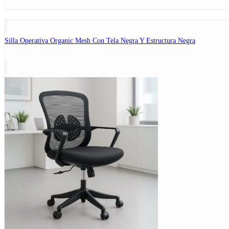
Silla Operativa Organic Mesh Con Tela Negra Y Estructura Negra