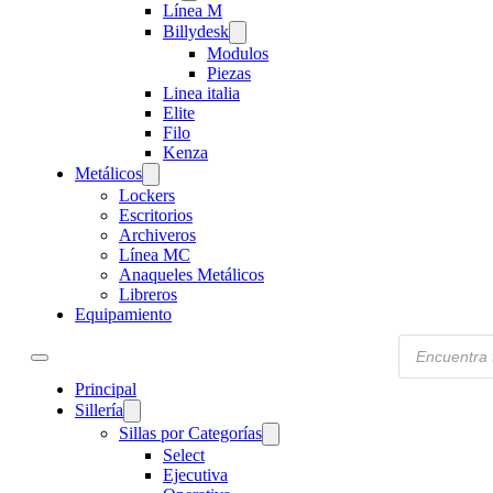
Línea M
Billydesk
Modulos
Piezas
Linea italia
Elite
Filo
Kenza
Metálicos
Lockers
Escritorios
Archiveros
Línea MC
Anaqueles Metálicos
Libreros
Equipamiento
Products
search
Principal
Sillería
Sillas por Categorías
Select
Ejecutiva