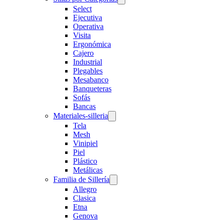
Select
Ejecutiva
Operativa
Visita
Ergonómica
Cajero
Industrial
Plegables
Mesabanco
Banqueteras
Sofás
Bancas
Materiales-silleria
Tela
Mesh
Vinipiel
Piel
Plástico
Metálicas
Familia de Sillería
Allegro
Clasica
Etna
Genova