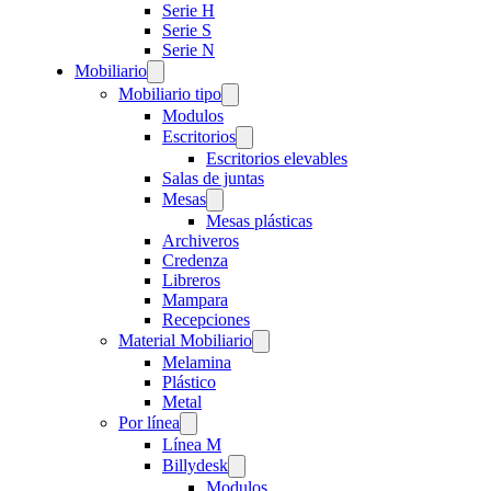
Serie H
Serie S
Serie N
Mobiliario
Mobiliario tipo
Modulos
Escritorios
Escritorios elevables
Salas de juntas
Mesas
Mesas plásticas
Archiveros
Credenza
Libreros
Mampara
Recepciones
Material Mobiliario
Melamina
Plástico
Metal
Por línea
Línea M
Billydesk
Modulos