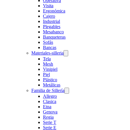
Operativa
Visita
Ergonómica
Cajero
Industrial
Plegables
Mesabanco
Banqueteras
Sofás
Bancas
Materiales-silleria
Tela
Mesh
Vinipiel
Piel
Plástico
Metálicas
Familia de Sillería
Allegro
Clasica
Etna
Genova
Regia
Serie T
Serie E