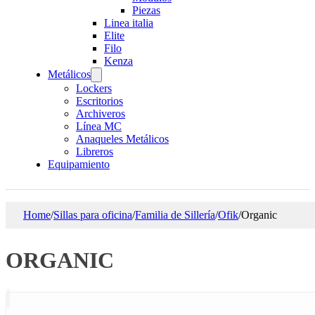
Piezas
Linea italia
Elite
Filo
Kenza
Metálicos
Lockers
Escritorios
Archiveros
Línea MC
Anaqueles Metálicos
Libreros
Equipamiento
Home
/
Sillas para oficina
/
Familia de Sillería
/
Ofik
/
Organic
ORGANIC