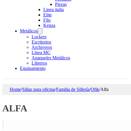
Piezas
Linea italia
Elite
Filo
Kenza
Metálicos
Lockers
Escritorios
Archiveros
Línea MC
Anaqueles Metálicos
Libreros
Equipamiento
Home
/
Sillas para oficina
/
Familia de Sillería
/
Ofik
/
Alfa
ALFA