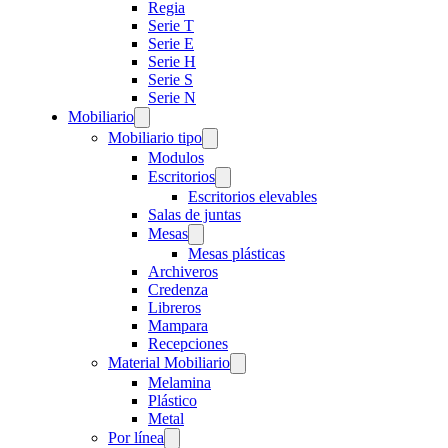
Regia
Serie T
Serie E
Serie H
Serie S
Serie N
Mobiliario
Mobiliario tipo
Modulos
Escritorios
Escritorios elevables
Salas de juntas
Mesas
Mesas plásticas
Archiveros
Credenza
Libreros
Mampara
Recepciones
Material Mobiliario
Melamina
Plástico
Metal
Por línea