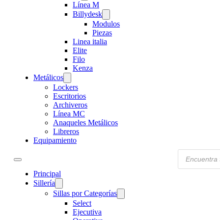
Línea M
Billydesk
Modulos
Piezas
Linea italia
Elite
Filo
Kenza
Metálicos
Lockers
Escritorios
Archiveros
Línea MC
Anaqueles Metálicos
Libreros
Equipamiento
Products
search
Principal
Sillería
Sillas por Categorías
Select
Ejecutiva