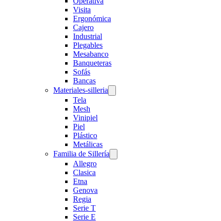
Operativa
Visita
Ergonómica
Cajero
Industrial
Plegables
Mesabanco
Banqueteras
Sofás
Bancas
Materiales-silleria
Tela
Mesh
Vinipiel
Piel
Plástico
Metálicas
Familia de Sillería
Allegro
Clasica
Etna
Genova
Regia
Serie T
Serie E