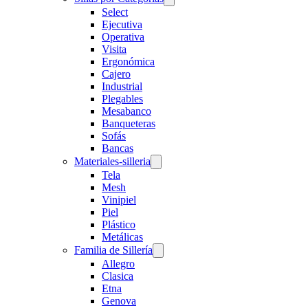
Select
Ejecutiva
Operativa
Visita
Ergonómica
Cajero
Industrial
Plegables
Mesabanco
Banqueteras
Sofás
Bancas
Materiales-silleria
Tela
Mesh
Vinipiel
Piel
Plástico
Metálicas
Familia de Sillería
Allegro
Clasica
Etna
Genova