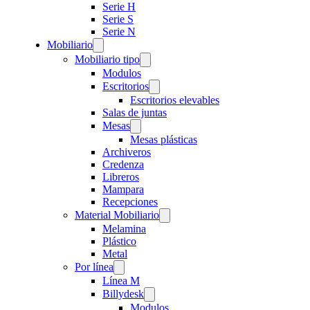
Serie H
Serie S
Serie N
Mobiliario
Mobiliario tipo
Modulos
Escritorios
Escritorios elevables
Salas de juntas
Mesas
Mesas plásticas
Archiveros
Credenza
Libreros
Mampara
Recepciones
Material Mobiliario
Melamina
Plástico
Metal
Por línea
Línea M
Billydesk
Modulos