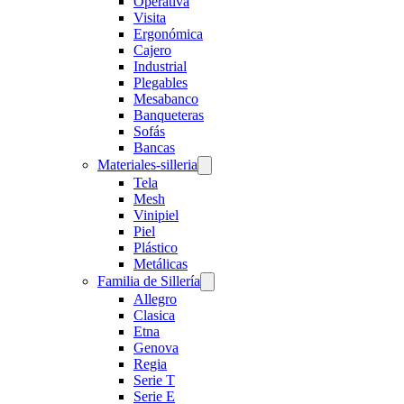
Operativa
Visita
Ergonómica
Cajero
Industrial
Plegables
Mesabanco
Banqueteras
Sofás
Bancas
Materiales-silleria
Tela
Mesh
Vinipiel
Piel
Plástico
Metálicas
Familia de Sillería
Allegro
Clasica
Etna
Genova
Regia
Serie T
Serie E