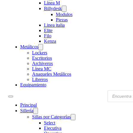
Línea M
Billydesk
Modulos
Piezas
Linea italia
Elite
Filo
Kenza
Metálicos
Lockers
Escritorios
Archiveros
Línea MC
Anaqueles Metálicos
Libreros
Equipamiento
Products
search
Principal
Sillería
Sillas por Categorías
Select
Ejecutiva