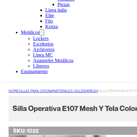
Piezas
Linea italia
Elite
Filo
Kenza
Metálicos
Lockers
Escritorios
Archiveros
Línea MC
Anaqueles Metálicos
Libreros
Equipamiento
HOME
SILLAS PARA OFICINA
MATERIALES-SILLERIA
MESH
SILLA OPERATIVA E107
Silla Operativa E107 Mesh Y Tela Colo
SKU:
1022