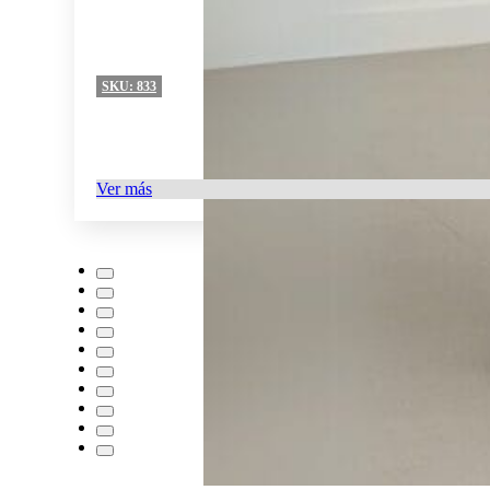
SKU:
833
Ver más