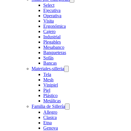
Select
Ejecutiva
Operativa
Visita
Ergonómica
Cajero
Industrial
Plegables
Mesabanco
Banqueteras
Sofás
Bancas
Materiales-silleria
Tela
Mesh
Vinipiel
Piel
Plástico
Metálicas
Familia de Sillería
Allegro
Clasica
Etna
Genova