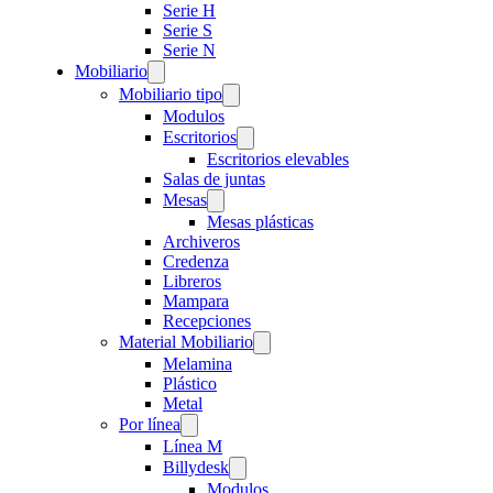
Serie H
Serie S
Serie N
Mobiliario
Mobiliario tipo
Modulos
Escritorios
Escritorios elevables
Salas de juntas
Mesas
Mesas plásticas
Archiveros
Credenza
Libreros
Mampara
Recepciones
Material Mobiliario
Melamina
Plástico
Metal
Por línea
Línea M
Billydesk
Modulos