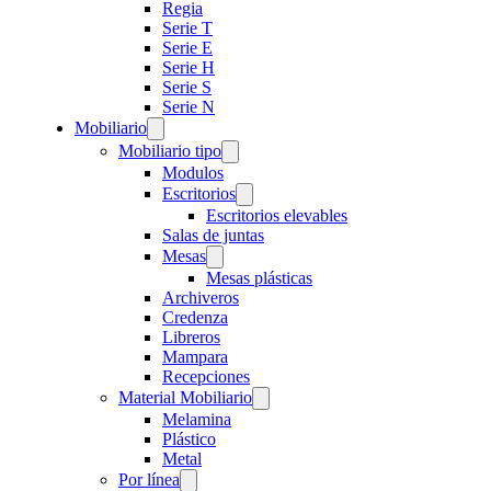
Regia
Serie T
Serie E
Serie H
Serie S
Serie N
Mobiliario
Mobiliario tipo
Modulos
Escritorios
Escritorios elevables
Salas de juntas
Mesas
Mesas plásticas
Archiveros
Credenza
Libreros
Mampara
Recepciones
Material Mobiliario
Melamina
Plástico
Metal
Por línea