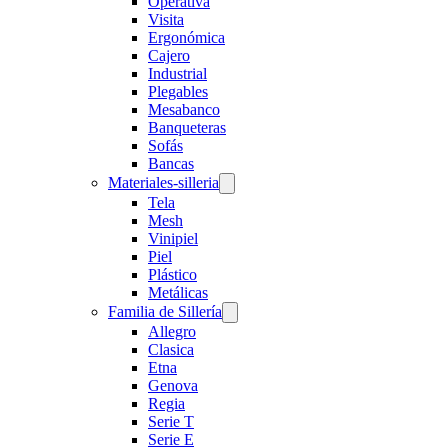
Operativa
Visita
Ergonómica
Cajero
Industrial
Plegables
Mesabanco
Banqueteras
Sofás
Bancas
Materiales-silleria
Tela
Mesh
Vinipiel
Piel
Plástico
Metálicas
Familia de Sillería
Allegro
Clasica
Etna
Genova
Regia
Serie T
Serie E