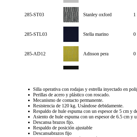
285-ST03
Stanley oxford
1
285-STL03
Stella marino
0
285-AD12
Adisson pera
0
285-AD13
Adisson plomo
0
Silla operativa con rodajas y estrella inyectado en pol
285-AD14
Adisson fiusha
0
Perillas de acero y plástico con roscado.
Mecanismo de contacto permanente.
Resistencia de 120 kg. Usándose debidamente.
Respaldo de hule espuma con un espesor de 5 cm y d
285-AD15
Adisson plata
0
Asiento de hule espuma con un espesor de 6.5 cm y u
Descansa brazos fijo.
Respaldo de posición ajustable
285-ST01
Stanley marino
0
Descansabrazos fijo