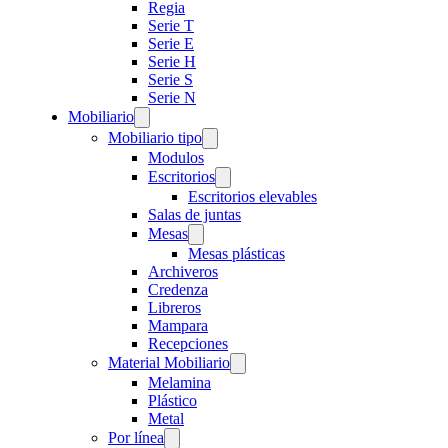
Regia
Serie T
Serie E
Serie H
Serie S
Serie N
Mobiliario
Mobiliario tipo
Modulos
Escritorios
Escritorios elevables
Salas de juntas
Mesas
Mesas plásticas
Archiveros
Credenza
Libreros
Mampara
Recepciones
Material Mobiliario
Melamina
Plástico
Metal
Por línea