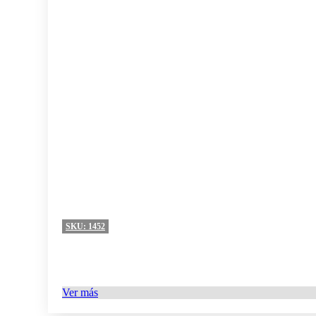
285-MN09
Mini verde manzano
0
285-MN10
Mini coral
0
285-MN11
Mini amarillo
0
285-MN12
Mini pera
0
285-MN13
Mini cereza
0
SKU:
1452
285-MN14
Mini pizarra
0
Ver más