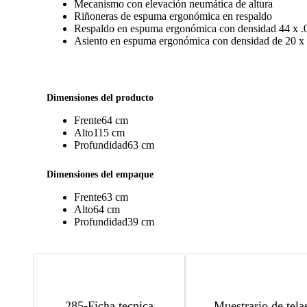
Mecanismo con elevación neumática de altura
Riñoneras de espuma ergonómica en respaldo
Respaldo en espuma ergonómica con densidad 44 x .0
285-ST02
Stanley ciruela
0
Asiento en espuma ergonómica con densidad de 20 x 
285-ST04
Stanley verde
0
Dimensiones del producto
285-ST05
Frente
64 cm
Stanley oro
0
Alto
115 cm
Profundidad
63 cm
285-STL01
Stella negro
0
Dimensiones del empaque
Frente
63 cm
285-STL02
Stella azul
0
Alto
64 cm
Profundidad
39 cm
285-AD11
Adisson camello
0
285-STL04
Stella oxford
0
285-Ficha tecnica
Muestrario de tela