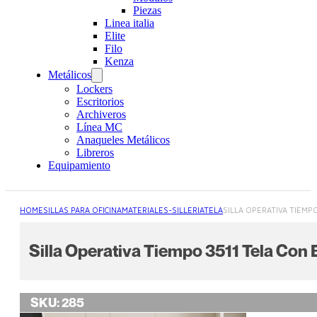
Piezas
Linea italia
Elite
Filo
Kenza
Metálicos
Lockers
Escritorios
Archiveros
Línea MC
Anaqueles Metálicos
Libreros
Equipamiento
HOME
SILLAS PARA OFICINA
MATERIALES-SILLERIA
TELA
SILLA OPERATIVA TIEMP
Silla Operativa Tiempo 3511 Tela Con 
SKU:
285