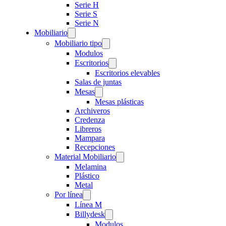
Serie H
Serie S
Serie N
Mobiliario
Mobiliario tipo
Modulos
Escritorios
Escritorios elevables
Salas de juntas
Mesas
Mesas plásticas
Archiveros
Credenza
Libreros
Mampara
Recepciones
Material Mobiliario
Melamina
Plástico
Metal
Por línea
Línea M
Billydesk
Modulos