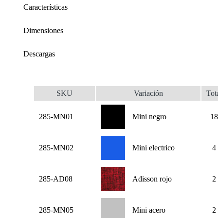
Características
Dimensiones
Descargas
SKU
Variación
Tot
285-MN01
Mini negro
18
285-MN02
Mini electrico
4
285-AD08
Adisson rojo
2
285-MN05
Mini acero
2