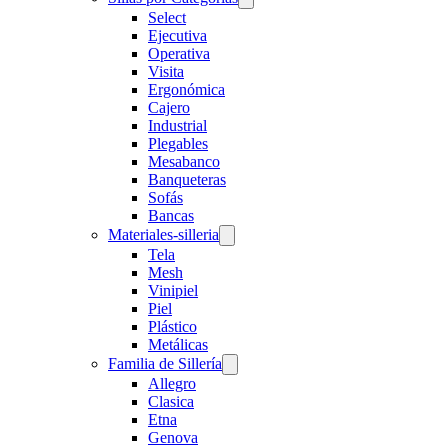
Select
Ejecutiva
Operativa
Visita
Ergonómica
Cajero
Industrial
Plegables
Mesabanco
Banqueteras
Sofás
Bancas
Materiales-silleria
Tela
Mesh
Vinipiel
Piel
Plástico
Metálicas
Familia de Sillería
Allegro
Clasica
Etna
Genova