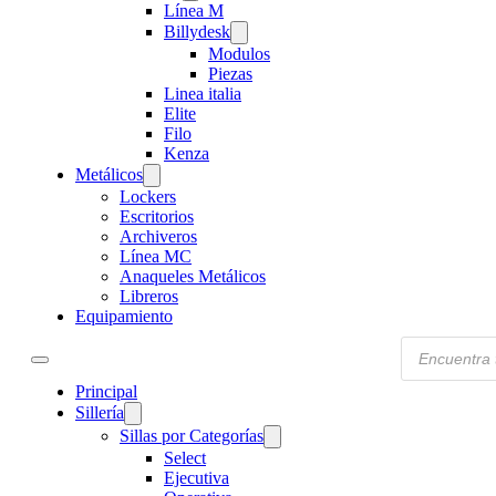
Línea M
Billydesk
Modulos
Piezas
Linea italia
Elite
Filo
Kenza
Metálicos
Lockers
Escritorios
Archiveros
Línea MC
Anaqueles Metálicos
Libreros
Equipamiento
Products
search
Principal
Sillería
Sillas por Categorías
Select
Ejecutiva