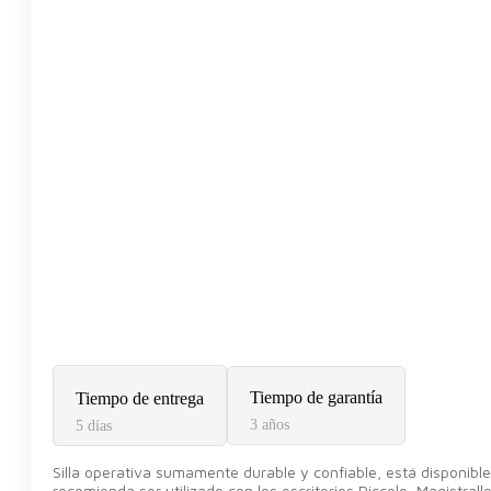
Tiempo de garantía
Tiempo de entrega
3 años
5 días
Silla operativa sumamente durable y confiable, está disponibl
recomienda ser utilizado con los escritorios Piccolo, Magistralle