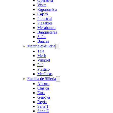
Operativa
Visita
Ergonómica
Cajero
Industrial
Plegables
Mesabanco
Banqueteras
Sofás
Bancas
Materiales-silleria
Tela
Mesh
Vinipiel
Piel
Plástico
Metálicas
Familia de Sillería
Allegro
Clasica
Etna
Genova
Regia
Serie T
Serie E