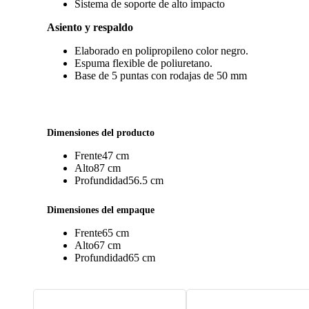
Sistema de soporte de alto impacto
356-ST04
Stanley verde
0
Asiento y respaldo
Elaborado en polipropileno color negro.
Espuma flexible de poliuretano.
356-ST05
Stanley oro
0
Base de 5 puntas con rodajas de 50 mm
356-STL01
Stella negro
0
Dimensiones del producto
356-STL02
Frente
47 cm
Stella azul
0
Alto
87 cm
Profundidad
56.5 cm
356-AD11
Adisson camello
0
Dimensiones del empaque
Frente
65 cm
356-STL0
Stella oxford
0
Alto
67 cm
Profundidad
65 cm
356-STL05
Stella stone
0