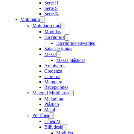
Serie H
Serie S
Serie N
Mobiliario
Mobiliario tipo
Modulos
Escritorios
Escritorios elevables
Salas de juntas
Mesas
Mesas plásticas
Archiveros
Credenza
Libreros
Mampara
Recepciones
Material Mobiliario
Melamina
Plástico
Metal
Por línea
Línea M
Billydesk
Modulos