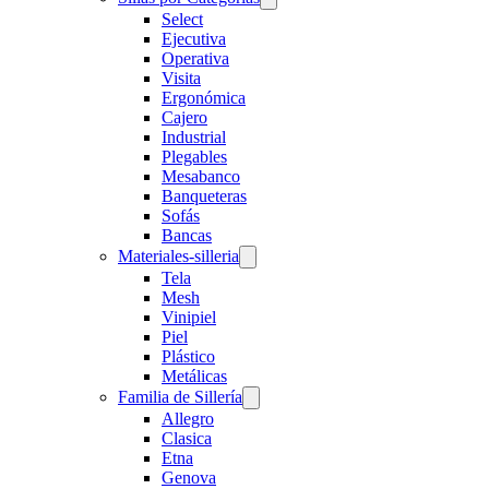
Select
Ejecutiva
Operativa
Visita
Ergonómica
Cajero
Industrial
Plegables
Mesabanco
Banqueteras
Sofás
Bancas
Materiales-silleria
Tela
Mesh
Vinipiel
Piel
Plástico
Metálicas
Familia de Sillería
Allegro
Clasica
Etna
Genova