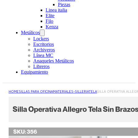
Piezas
Linea italia
Elite
Filo
Kenza
Metálicos
Lockers
Escritorios
Archiveros
Línea MC
Anaqueles Metálicos
Libreros
Equipamiento
HOME
SILLAS PARA OFICINA
MATERIALES-SILLERIA
TELA
SILLA OPERATIVA ALLEG
Silla Operativa Allegro Tela Sin Brazo
SKU:
356