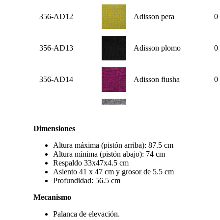
356-AD12
Adisson pera
0
356-AD13
Adisson plomo
0
356-AD14
Adisson fiusha
0
356-AD15
Adisson plata
0
Dimensiones
356-ST01
Stanley marino
0
Altura máxima (pistón arriba): 87.5 cm
Altura mínima (pistón abajo): 74 cm
Respaldo 33x47x4.5 cm
Asiento 41 x 47 cm y grosor de 5.5 cm
356-ST02
Stanley ciruela
0
Profundidad: 56.5 cm
Mecanismo
356-ST03
Stanley oxford
0
Palanca de elevación.