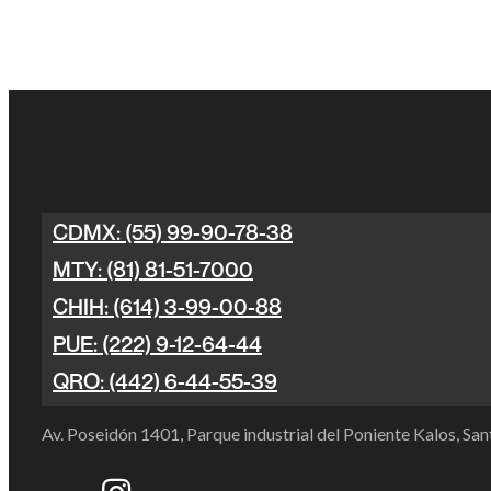
CDMX: (55) 99-90-78-38
MTY: (81) 81-51-7000
CHIH: (614) 3-99-00-88
PUE: (222) 9-12-64-44
QRO: (442) 6-44-55-39
Av. Poseidón 1401, Parque industrial del Poniente Kalos, S