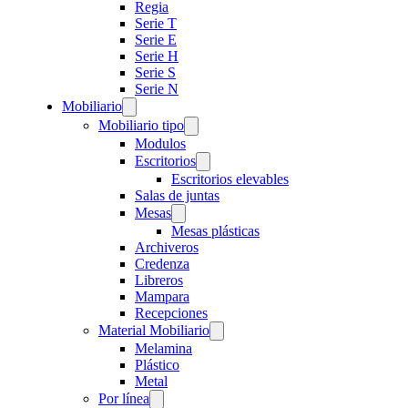
Regia
Serie T
Serie E
Serie H
Serie S
Serie N
Mobiliario
Mobiliario tipo
Modulos
Escritorios
Escritorios elevables
Salas de juntas
Mesas
Mesas plásticas
Archiveros
Credenza
Libreros
Mampara
Recepciones
Material Mobiliario
Melamina
Plástico
Metal
Por línea