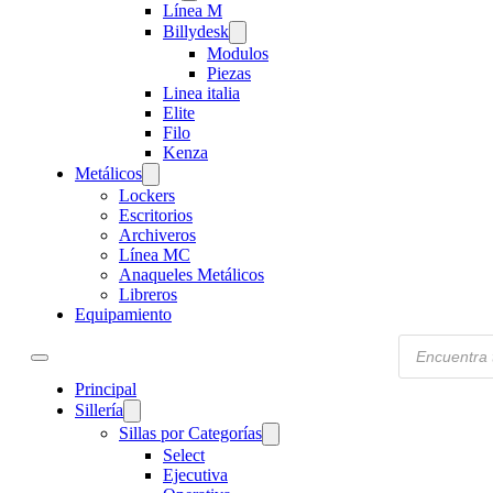
Línea M
Billydesk
Modulos
Piezas
Linea italia
Elite
Filo
Kenza
Metálicos
Lockers
Escritorios
Archiveros
Línea MC
Anaqueles Metálicos
Libreros
Equipamiento
Products
search
Principal
Sillería
Sillas por Categorías
Select
Ejecutiva