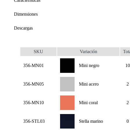
Características
Dimensiones
Descargas
SKU
Variación
Tot
356-MN01
Mini negro
10
356-MN05
Mini acero
2
356-MN10
Mini coral
2
356-STL03
Stella marino
0