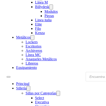
Línea M
Billydesk
Modulos
Piezas
Linea italia
Elite
Filo
Kenza
Metálicos
Lockers
Escritorios
Archiveros
Línea MC
Anaqueles Metálicos
Libreros
Equipamiento
Products
search
Principal
Sillería
Sillas por Categorías
Select
Ejecutiva