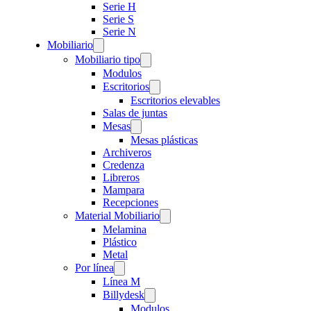
Serie H
Serie S
Serie N
Mobiliario
Mobiliario tipo
Modulos
Escritorios
Escritorios elevables
Salas de juntas
Mesas
Mesas plásticas
Archiveros
Credenza
Libreros
Mampara
Recepciones
Material Mobiliario
Melamina
Plástico
Metal
Por línea
Línea M
Billydesk
Modulos