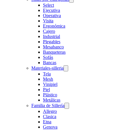
Select
Ejecutiva
Operativa
Visita
Ergonómica
Cajero
Industrial
Plegables
Mesabanco
Banqueteras
Sofás
Bancas
Materiales-silleria
Tela
Mesh
Vinipiel
Piel
Plástico
Metálicas
Familia de Sillería
Allegro
Clasica
Etna
Genova