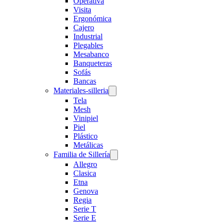
Operativa
Visita
Ergonómica
Cajero
Industrial
Plegables
Mesabanco
Banqueteras
Sofás
Bancas
Materiales-silleria
Tela
Mesh
Vinipiel
Piel
Plástico
Metálicas
Familia de Sillería
Allegro
Clasica
Etna
Genova
Regia
Serie T
Serie E