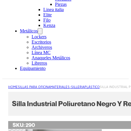
Piezas
Linea italia
Elite
Filo
Kenza
Metálicos
Lockers
Escritorios
Archiveros
Línea MC
Anaqueles Metálicos
Libreros
Equipamiento
HOME
SILLAS PARA OFICINA
MATERIALES-SILLERIA
PLÁSTICO
SILLA INDUSTRIAL
Silla Industrial Poliuretano Negro Y 
SKU:
290