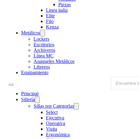
Piezas
Linea italia
Elite
Filo
Kenza
Metálicos
Lockers
Escritorios
Archiveros
Línea MC
Anaqueles Metálicos
Libreros
Equipamiento
Products
search
Principal
Sillería
Sillas por Categorías
Select
Ejecutiva
Operativa
Visita
Ergonómica