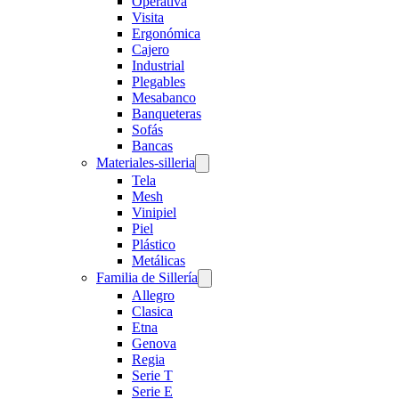
Operativa
Visita
Ergonómica
Cajero
Industrial
Plegables
Mesabanco
Banqueteras
Sofás
Bancas
Materiales-silleria
Tela
Mesh
Vinipiel
Piel
Plástico
Metálicas
Familia de Sillería
Allegro
Clasica
Etna
Genova
Regia
Serie T
Serie E