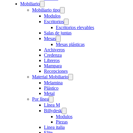
Mobiliario
Mobiliario tipo
Modulos
Escritorios
Escritorios elevables
Salas de juntas
Mesas
Mesas plásticas
Archiveros
Credenza
Libreros
Mampara
Recepciones
Material Mobiliario
Melamina
Plástico
Metal
Por línea
Línea M
Billydesk
Modulos
Piezas
Linea italia
Elite