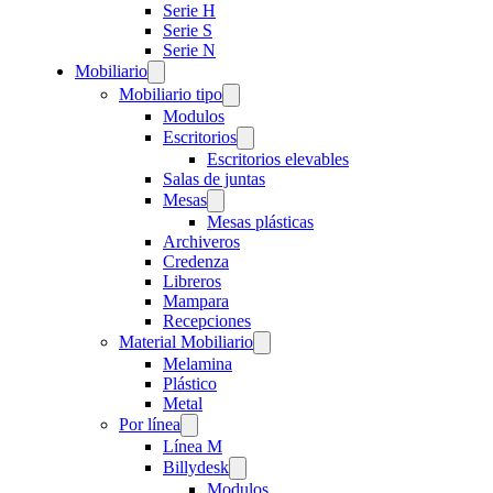
Serie H
Serie S
Serie N
Mobiliario
Mobiliario tipo
Modulos
Escritorios
Escritorios elevables
Salas de juntas
Mesas
Mesas plásticas
Archiveros
Credenza
Libreros
Mampara
Recepciones
Material Mobiliario
Melamina
Plástico
Metal
Por línea
Línea M
Billydesk
Modulos