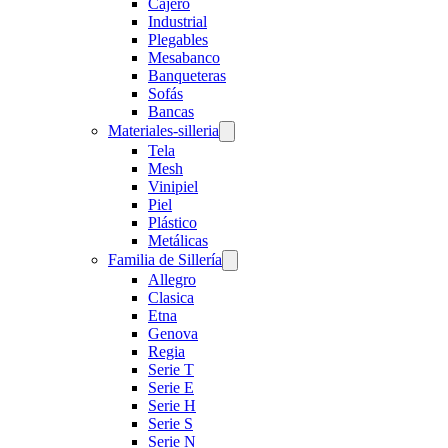
Cajero
Industrial
Plegables
Mesabanco
Banqueteras
Sofás
Bancas
Materiales-silleria
Tela
Mesh
Vinipiel
Piel
Plástico
Metálicas
Familia de Sillería
Allegro
Clasica
Etna
Genova
Regia
Serie T
Serie E
Serie H
Serie S
Serie N