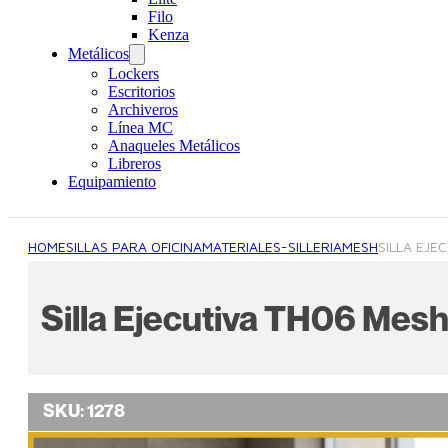
Filo
Kenza
Metálicos
Lockers
Escritorios
Archiveros
Línea MC
Anaqueles Metálicos
Libreros
Equipamiento
HOME
SILLAS PARA OFICINA
MATERIALES-SILLERIA
MESH
SILLA EJE
Silla Ejecutiva TH06 Mes
SKU:
1278