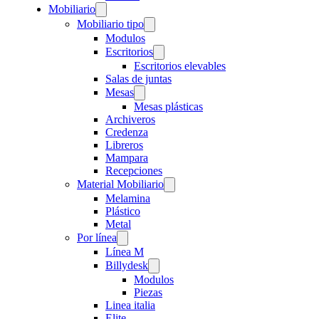
Mobiliario
Mobiliario tipo
Modulos
Escritorios
Escritorios elevables
Salas de juntas
Mesas
Mesas plásticas
Archiveros
Credenza
Libreros
Mampara
Recepciones
Material Mobiliario
Melamina
Plástico
Metal
Por línea
Línea M
Billydesk
Modulos
Piezas
Linea italia
Elite