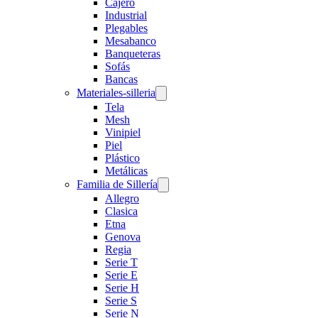
Cajero
Industrial
Plegables
Mesabanco
Banqueteras
Sofás
Bancas
Materiales-silleria
Tela
Mesh
Vinipiel
Piel
Plástico
Metálicas
Familia de Sillería
Allegro
Clasica
Etna
Genova
Regia
Serie T
Serie E
Serie H
Serie S
Serie N