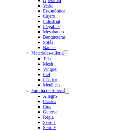
Operativa
Visita
Ergonómica
Cajero
Industrial
Plegables
Mesabanco
Banqueteras
Sofás
Bancas
Materiales-silleria
Tela
Mesh
Vinipiel
Piel
Plástico
Metálicas
Familia de Sillería
Allegro
Clasica
Etna
Genova
Regia
Serie T
Serie E