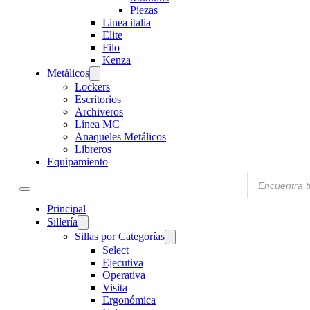
Piezas
Linea italia
Elite
Filo
Kenza
Metálicos
Lockers
Escritorios
Archiveros
Línea MC
Anaqueles Metálicos
Libreros
Equipamiento
Products
search
Principal
Sillería
Sillas por Categorías
Select
Ejecutiva
Operativa
Visita
Ergonómica