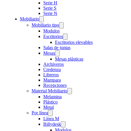
Serie H
Serie S
Serie N
Mobiliario
Mobiliario tipo
Modulos
Escritorios
Escritorios elevables
Salas de juntas
Mesas
Mesas plásticas
Archiveros
Credenza
Libreros
Mampara
Recepciones
Material Mobiliario
Melamina
Plástico
Metal
Por línea
Línea M
Billydesk
Modulos