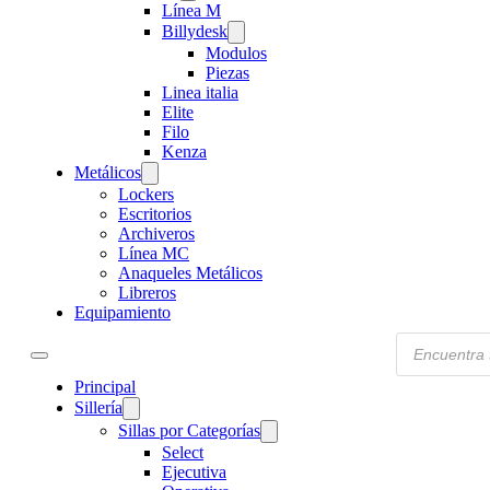
Línea M
Billydesk
Modulos
Piezas
Linea italia
Elite
Filo
Kenza
Metálicos
Lockers
Escritorios
Archiveros
Línea MC
Anaqueles Metálicos
Libreros
Equipamiento
Products
search
Principal
Sillería
Sillas por Categorías
Select
Ejecutiva