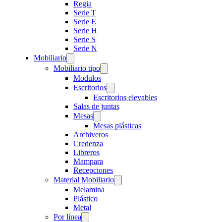
Regia
Serie T
Serie E
Serie H
Serie S
Serie N
Mobiliario
Mobiliario tipo
Modulos
Escritorios
Escritorios elevables
Salas de juntas
Mesas
Mesas plásticas
Archiveros
Credenza
Libreros
Mampara
Recepciones
Material Mobiliario
Melamina
Plástico
Metal
Por línea