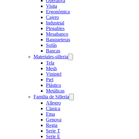
Operativa
Visita
Ergonómica
Cajero
Industrial
Plegables
Mesabanco
Banqueteras
Sofás
Bancas
Materiales-silleria
Tela
Mesh
Vinipiel
Piel
Plástico
Metálicas
Familia de Sillería
Allegro
Clasica
Etna
Genova
Regia
Serie T
Serie E