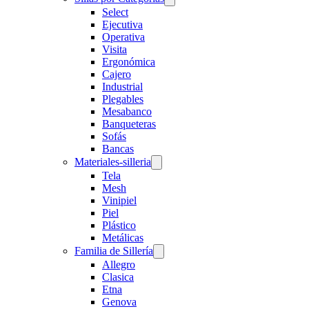
Select
Ejecutiva
Operativa
Visita
Ergonómica
Cajero
Industrial
Plegables
Mesabanco
Banqueteras
Sofás
Bancas
Materiales-silleria
Tela
Mesh
Vinipiel
Piel
Plástico
Metálicas
Familia de Sillería
Allegro
Clasica
Etna
Genova