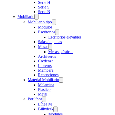
Serie H
Serie S
Serie N
Mobiliario
Mobiliario tipo
Modulos
Escritorios
Escritorios elevables
Salas de juntas
Mesas
Mesas plásticas
Archiveros
Credenza
Libreros
Mampara
Recepciones
Material Mobiliario
Melamina
Plástico
Metal
Por línea
Línea M
Billydesk
Modulos