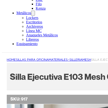
Filo
Kenza
Metálicos
Lockers
Escritorios
Archiveros
Línea MC
Anaqueles Metálicos
Libreros
Equipamiento
HOME
SILLAS PARA OFICINA
MATERIALES-SILLERIA
MESH
SILLA EJE
Silla Ejecutiva E103 Mes
SKU:
917