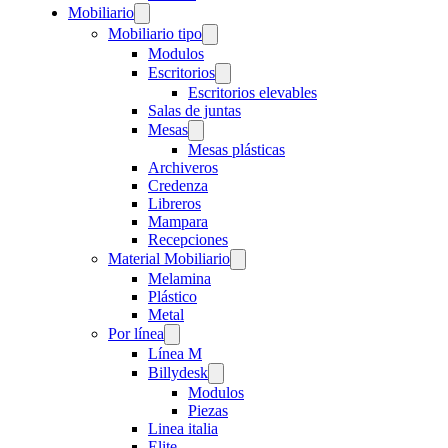
Mobiliario
Mobiliario tipo
Modulos
Escritorios
Escritorios elevables
Salas de juntas
Mesas
Mesas plásticas
Archiveros
Credenza
Libreros
Mampara
Recepciones
Material Mobiliario
Melamina
Plástico
Metal
Por línea
Línea M
Billydesk
Modulos
Piezas
Linea italia
Elite