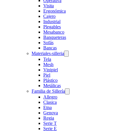
Operativa
Visita
Ergonómica
Cajero
Industrial
Plegables
Mesabanco
Banqueteras
Sofás
Bancas
Materiales-silleria
Tela
Mesh
Vinipiel
Piel
Plástico
Metálicas
Familia de Sillería
Allegro
Clasica
Etna
Genova
Regia
Serie T
Serie E