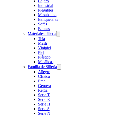
Cajero
Industrial
Plegables
Mesabanco
Banqueteras
Sofás
Bancas
Materiales-silleria
Tela
Mesh
Vinipiel
Piel
Plástico
Metálicas
Familia de Sillería
Allegro
Clasica
Etna
Genova
Regia
Serie T
Serie E
Serie H
Serie S
Serie N