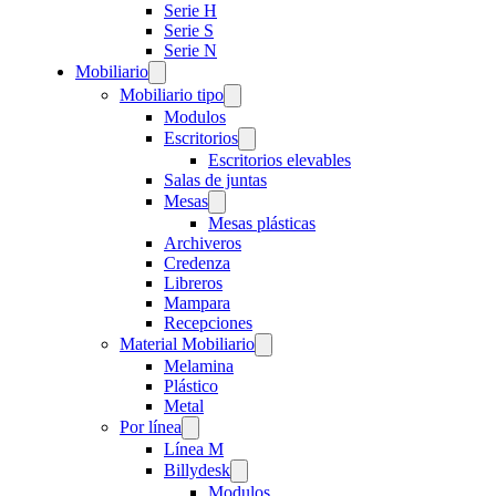
Serie H
Serie S
Serie N
Mobiliario
Mobiliario tipo
Modulos
Escritorios
Escritorios elevables
Salas de juntas
Mesas
Mesas plásticas
Archiveros
Credenza
Libreros
Mampara
Recepciones
Material Mobiliario
Melamina
Plástico
Metal
Por línea
Línea M
Billydesk
Modulos