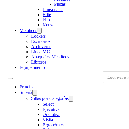
Piezas
Linea italia
Elite
Filo
Kenza
Metálicos
Lockers
Escritorios
Archiveros
Línea MC
Anaqueles Metálicos
Libreros
Equipamiento
Products
search
Principal
Sillería
Sillas por Categorías
Select
Ejecutiva
Operativa
Visita
Ergonómica