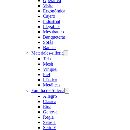
Operativa
Visita
Ergonómica
Cajero
Industrial
Plegables
Mesabanco
Banqueteras
Sofás
Bancas
Materiales-silleria
Tela
Mesh
Vinipiel
Piel
Plástico
Metálicas
Familia de Sillería
Allegro
Clasica
Etna
Genova
Regia
Serie T
Serie E