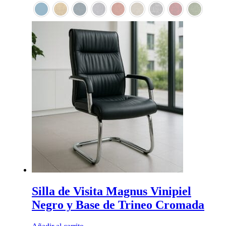
en
la
página
de
producto
Silla de Visita Magnus Vinipiel
Negro y Base de Trineo Cromada