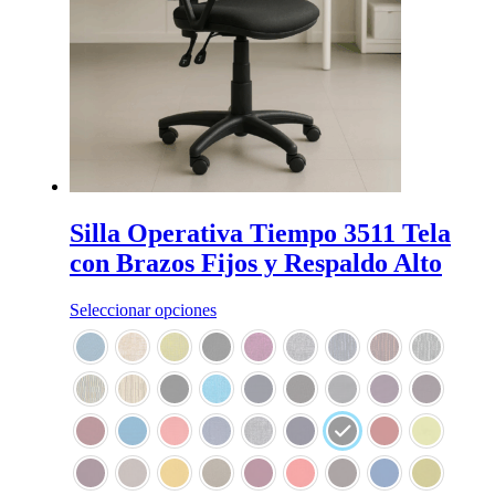
Silla Operativa Tiempo 3511 Tela
con Brazos Fijos y Respaldo Alto
Este
Seleccionar opciones
producto
tiene
múltiples
variantes.
Las
opciones
se
pueden
elegir