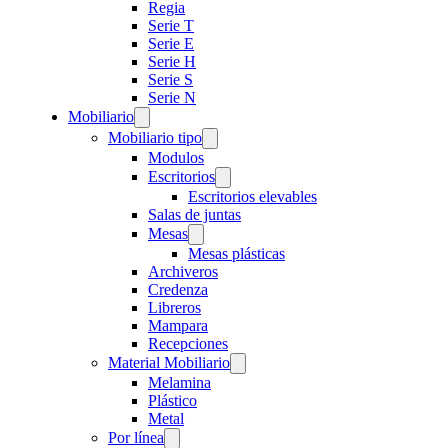
Regia
Serie T
Serie E
Serie H
Serie S
Serie N
Mobiliario
Mobiliario tipo
Modulos
Escritorios
Escritorios elevables
Salas de juntas
Mesas
Mesas plásticas
Archiveros
Credenza
Libreros
Mampara
Recepciones
Material Mobiliario
Melamina
Plástico
Metal
Por línea