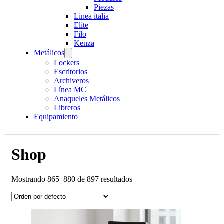
Piezas
Linea italia
Elite
Filo
Kenza
Metálicos
Lockers
Escritorios
Archiveros
Línea MC
Anaqueles Metálicos
Libreros
Equipamiento
Shop
Mostrando 865–880 de 897 resultados