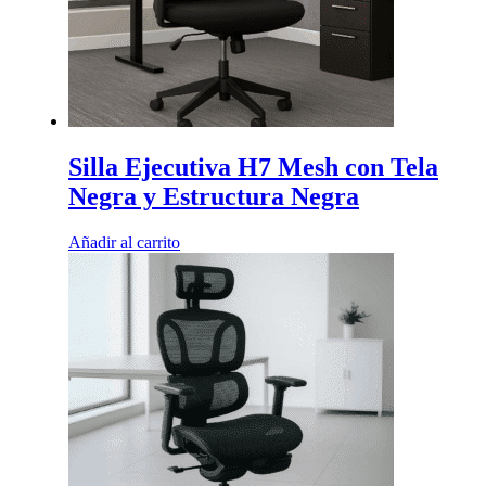
Silla Ejecutiva H7 Mesh con Tela
Negra y Estructura Negra
Añadir al carrito