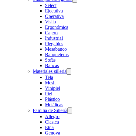
Select
Ejecutiva
Operativa
Visita
Ergonómica
Cajero
Industrial
Plegables
Mesabanco
Banqueteras
Sofás
Bancas
Materiales-silleria
Tela
Mesh
Vinipiel
Piel
Plástico
Metálicas
Familia de Sillería
Allegro
Clasica
Etna
Genova