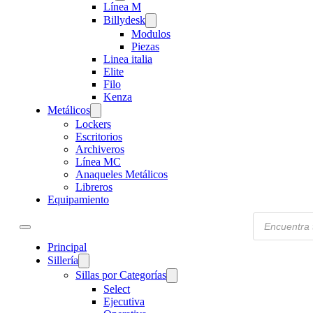
Línea M
Billydesk
Modulos
Piezas
Linea italia
Elite
Filo
Kenza
Metálicos
Lockers
Escritorios
Archiveros
Línea MC
Anaqueles Metálicos
Libreros
Equipamiento
Products
search
Principal
Sillería
Sillas por Categorías
Select
Ejecutiva