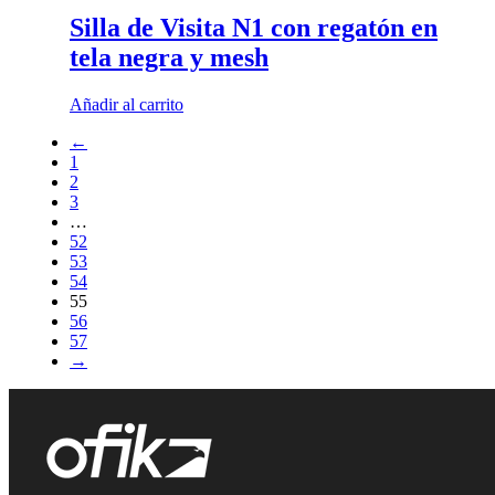
Silla de Visita N1 con regatón en
tela negra y mesh
Añadir al carrito
←
1
2
3
…
52
53
54
55
56
57
→