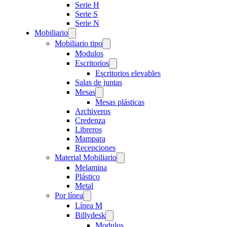
Serie H
Serie S
Serie N
Mobiliario
Mobiliario tipo
Modulos
Escritorios
Escritorios elevables
Salas de juntas
Mesas
Mesas plásticas
Archiveros
Credenza
Libreros
Mampara
Recepciones
Material Mobiliario
Melamina
Plástico
Metal
Por línea
Línea M
Billydesk
Modulos