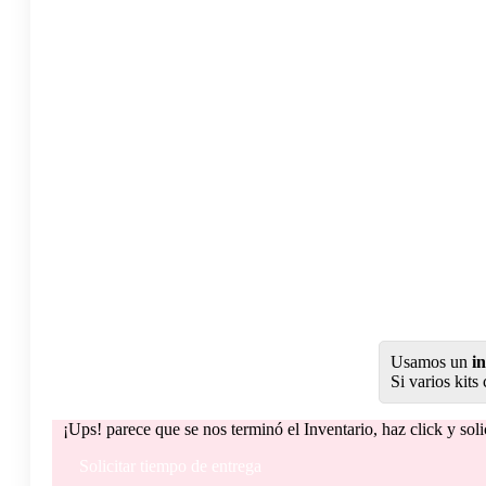
Usamos un
i
Si varios kits
¡Ups! parece que se nos terminó el Inventario, haz click y sol
Solicitar tiempo de entrega