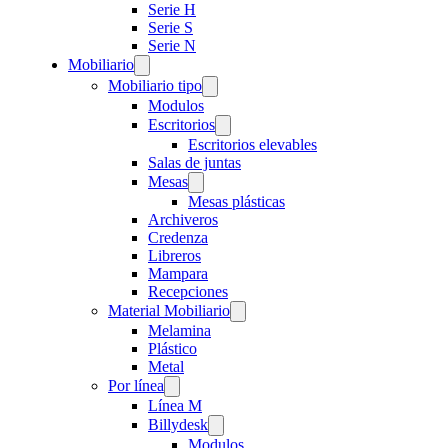
Serie H
Serie S
Serie N
Mobiliario
Mobiliario tipo
Modulos
Escritorios
Escritorios elevables
Salas de juntas
Mesas
Mesas plásticas
Archiveros
Credenza
Libreros
Mampara
Recepciones
Material Mobiliario
Melamina
Plástico
Metal
Por línea
Línea M
Billydesk
Modulos