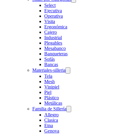
Select
Ejecutiva
Operativa
Visita
Ergonómica
Cajero
Industrial
Plegables
Mesabanco
Banqueteras
Sofás
Bancas
Materiales-silleria
Tela
Mesh
Vinipiel
Piel
Plástico
Metálicas
Familia de Sillería
Allegro
Clasica
Etna
Genova