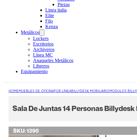
Piezas
Linea italia
Elite
Filo
Kenza
Metálicos
Lockers
Escritorios
Archiveros
Línea MC
Anaqueles Metálicos
Libreros
Equipamiento
HOME
MUEBLES DE OFICINA
POR LÍNEA
BILLYDESK MOBILIARIO
MODULOS BILLY
Sala De Juntas 14 Personas Billyde
SKU:
1395