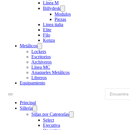
Línea M
Billydesk
Modulos
Piezas
Linea italia
Elite
Filo
Kenza
Metálicos
Lockers
Escritorios
Archiveros
Línea MC
Anaqueles Metálicos
Libreros
Equipamiento
Products
search
Principal
Sillería
Sillas por Categorías
Select
Ejecutiva