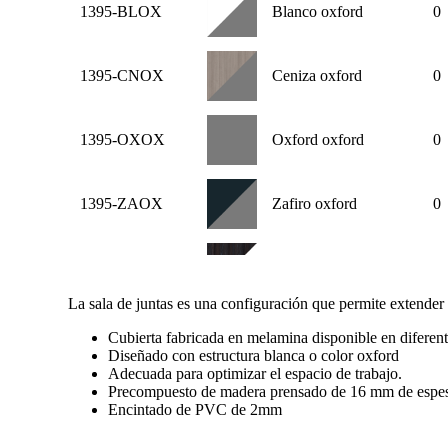
1395-BLOX
Blanco oxford
0
1395-CNOX
Ceniza oxford
0
1395-OXOX
Oxford oxford
0
1395-ZAOX
Zafiro oxford
0
1395-AHBL
Anahuac blanco
0
La sala de juntas es una configuración que permite extender s
1395-MNBL
Monarca blanco
0
Cubierta fabricada en melamina disponible en diferent
Diseñado con estructura blanca o color oxford
Adecuada para optimizar el espacio de trabajo.
Precompuesto de madera prensado de 16 mm de espeso
1395-EPBL
Encino polar blanco
0
Encintado de PVC de 2mm