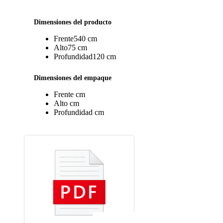
1395-CNBL
Ceniza blanco
0
Dimensiones del producto
1395-OXBL
Oxford blanco
0
Frente
540 cm
Alto
75 cm
Profundidad
120 cm
1395-BLBL
Blanco blanco
0
Dimensiones del empaque
Frente
cm
1395-ZABL
Zafiro blanco
0
Alto
cm
Profundidad
cm