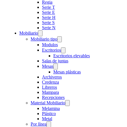
Regia
Serie T
Serie E
Serie H
Serie S
Serie N
Mobiliario
Mobiliario tipo
Modulos
Escritorios
Escritorios elevables
Salas de juntas
Mesas
Mesas plásticas
Archiveros
Credenza
Libreros
Mampara
Recepciones
Material Mobiliario
Melamina
Plástico
Metal
Por línea