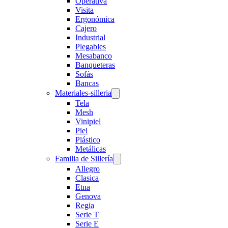
Operativa
Visita
Ergonómica
Cajero
Industrial
Plegables
Mesabanco
Banqueteras
Sofás
Bancas
Materiales-silleria
Tela
Mesh
Vinipiel
Piel
Plástico
Metálicas
Familia de Sillería
Allegro
Clasica
Etna
Genova
Regia
Serie T
Serie E