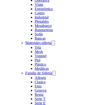
Operativa
Visita
Ergonómica
Cajero
Industrial
Plegables
Mesabanco
Banqueteras
Sofás
Bancas
Materiales-silleria
Tela
Mesh
Vinipiel
Piel
Plástico
Metálicas
Familia de Sillería
Allegro
Clasica
Etna
Genova
Regia
Serie T
Serie E