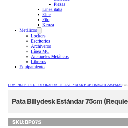
Piezas
Linea italia
Elite
Filo
Kenza
Metálicos
Lockers
Escritorios
Archiveros
Línea MC
Anaqueles Metálicos
Libreros
Equipamiento
HOME
MUEBLES DE OFICINA
POR LÍNEA
BILLYDESK MOBILIARIO
PIEZAS
PATAS
PAT
Pata Billydesk Estándar 75cm (Requie
SKU:
BP075