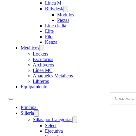
Línea M
Billydesk
Modulos
Piezas
Linea italia
Elite
Filo
Kenza
Metálicos
Lockers
Escritorios
Archiveros
Línea MC
Anaqueles Metálicos
Libreros
Equipamiento
Products
search
Principal
Sillería
Sillas por Categorías
Select
Ejecutiva