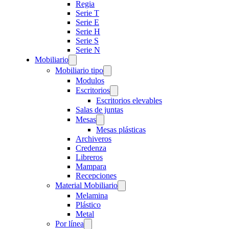
Regia
Serie T
Serie E
Serie H
Serie S
Serie N
Mobiliario
Mobiliario tipo
Modulos
Escritorios
Escritorios elevables
Salas de juntas
Mesas
Mesas plásticas
Archiveros
Credenza
Libreros
Mampara
Recepciones
Material Mobiliario
Melamina
Plástico
Metal
Por línea