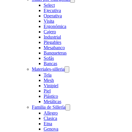
Select
Ejecutiva
Operativa
Visita
Ergonómica
Cajero
Industrial
Plegables
Mesabanco
Banqueteras
Sofás
Bancas
Materiales-silleria
Tela
Mesh
Vinipiel
Piel
Plástico
Metálicas
Familia de Sillería
Allegro
Clasica
Etna
Genova