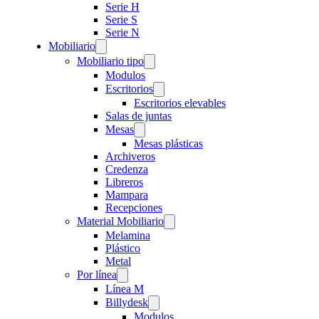
Serie H
Serie S
Serie N
Mobiliario
Mobiliario tipo
Modulos
Escritorios
Escritorios elevables
Salas de juntas
Mesas
Mesas plásticas
Archiveros
Credenza
Libreros
Mampara
Recepciones
Material Mobiliario
Melamina
Plástico
Metal
Por línea
Línea M
Billydesk
Modulos